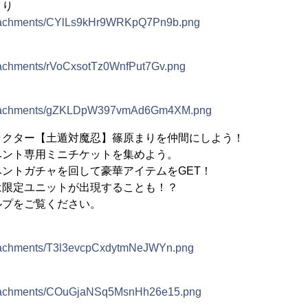
まり
/attachments/CYlLs9kHr9WRKpQ7Pn9b.png
attachments/rVoCxsotTz0WnfPut7Gv.png
p/attachments/gZKLDpW397vmAd6Gm4XM.png
ラクター【土遁対魔忍】篠原まりを仲間にしよう！
ベント専用ミニチケットを集めよう。
ントガチャを回して豪華アイテムをGET！
は限定ユニットが出現することも！？
ルプをご覧ください。
attachments/T3l3evcpCxdytmNeJWYn.png
/attachments/COuGjaNSq5MsnHh26e15.png