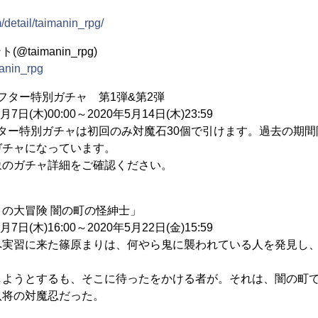
detail/taimanin_rpg/
@taimanin_rpg)
manin_rpg
Kアフター特別ガチャ 第1弾&第2弾
日(木)00:00～2020年5月14日(木)23:59
Kアフター特別ガチャは初回のみ対魔石30個で引けます。過去の期
ガチャになっています。
象のガチャ詳細をご確認ください。
の大冒険 闇の町の怪紳士」
日(木)16:00～2020年5月22日(金)15:59
へ実習に来た篠原まりは、何やら鬼に襲われている人を発見し
しようとするも、そこに待ったをかける者が。それは、闇の町
八将の対魔忍だった。