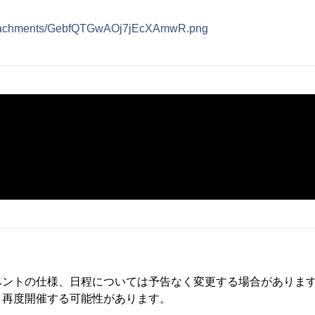
/attachments/GebfQTGwAOj7jEcXAmwR.png
ベントの仕様、日程については予告なく変更する場合がありま
、再度開催する可能性があります。