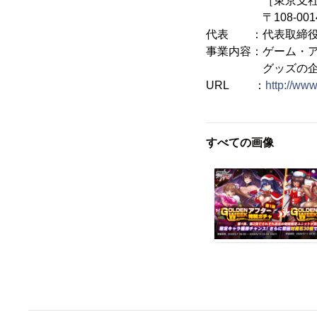
［東京支社
〒108-0014 
代表 ：代表取締役
事業内容：ゲーム・
グッズの企画
URL ：
http://www.
すべての画像