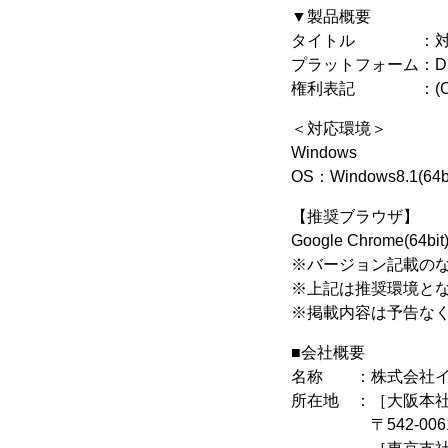
▼製品概要
タイトル ：対魔
プラットフォーム：DM
権利表記 ：(C)2018 L
＜対応環境＞
Windows
OS：Windows8.1(64b
【推奨ブラウザ】
Google Chrome(64bit
※バージョン記載の
※上記は推奨環境と
※掲載内容は予告な
■会社概要
名称 ：株式会社イ
所在地 ：［大阪本
〒542-0061 大