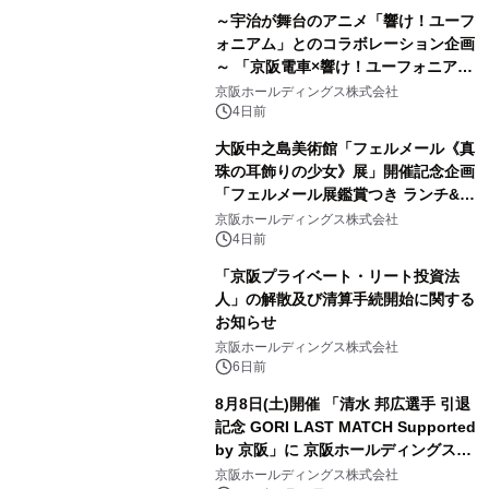
～宇治が舞台のアニメ「響け！ユーフ
ォニアム」とのコラボレーション企画
～ 「京阪電車×響け！ユーフォニアム
2026 秋」を実施します！
京阪ホールディングス株式会社
4日前
大阪中之島美術館「フェルメール《真
珠の耳飾りの少女》展」開催記念企画
「フェルメール展鑑賞つき ランチ&水
上バス観光ツアー」を限定販売しま
京阪ホールディングス株式会社
す！
4日前
「京阪プライベート・リート投資法
人」の解散及び清算手続開始に関する
お知らせ
京阪ホールディングス株式会社
6日前
8月8日(土)開催 「清水 邦広選手 引退
記念 GORI LAST MATCH Supported
by 京阪」に 京阪ホールディングス㈱
が冠パートナーとして協賛
京阪ホールディングス株式会社