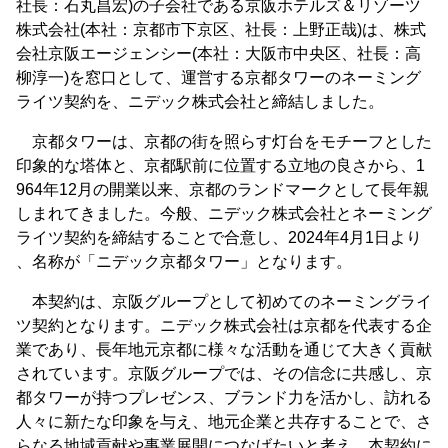
社長：石丸昌宏)の子会社である京阪ホテルズ＆リゾーツ
株式会社(本社：京都市下京区、社長：上野正哉)は、株式
会社京阪エージェンシー(本社：大阪市中央区、社長：高
柳淳一)を窓口として、運営する京都タワーのネーミング
ライツ契約を、ニデック株式会社と締結しました。
京都タワーは、京都の街を照らす灯台をモチーフとした
印象的な塔体と、京都駅前に位置する立地の良さから、1
964年12月の開業以来、京都のランドマークとして長年親
しまれてきました。今般、ニデック株式会社とネーミング
ライツ契約を締結することで合意し、2024年4月1日より
、名称が「ニデック京都タワー」となります。
本契約は、京阪グループとして初めてのネーミングライ
ツ契約となります。ニデック株式会社は京都を代表する企
業であり、長年地元京都に様々な活動を通じて大きく貢献
されています。京阪グループでは、その信念に共感し、京
都タワーが持つプレゼンス、ブランド力を活かし、訪れる
人々に新たな印象を与え、地元企業と共存することで、さ
らなる地域貢献や事業展開につなげたいと考え、本契約に