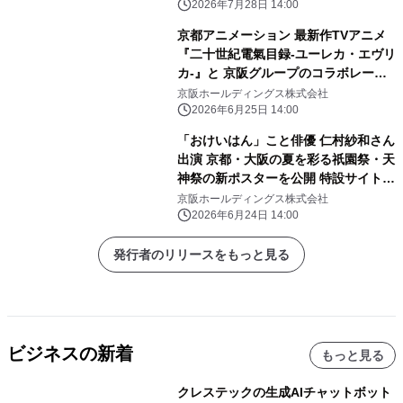
2026年7月28日 14:00
京都アニメーション 最新作TVアニメ
『二十世紀電氣目録-ユーレカ・エヴリ
カ-』と 京阪グループのコラボレーシ
ョン企画が決定！ 放送初日の7月5日
京阪ホールディングス株式会社
(日)にニデック京都タワーの特別ライ
2026年6月25日 14:00
トアップを実施
「おけいはん」こと俳優 仁村紗和さん
出演 京都・大阪の夏を彩る祇園祭・天
神祭の新ポスターを公開 特設サイトは
本日、ポスターは6月25日(木)より掲
京阪ホールディングス株式会社
出開始。
2026年6月24日 14:00
発行者のリリースをもっと見る
ビジネスの新着
もっと見る
クレステックの生成AIチャットボット