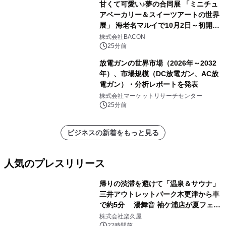
甘くて可愛い♪夢の合同展 「ミニチュ
アベーカリー＆スイーツアートの世界
展」 海老名マルイで10月2日～初開
催！
株式会社BACON
25分前
放電ガンの世界市場（2026年～2032
年）、市場規模（DC放電ガン、AC放
電ガン）・分析レポートを発表
株式会社マーケットリサーチセンター
25分前
ビジネスの新着をもっと見る
人気のプレスリリース
帰りの渋滞を避けて「温泉＆サウナ」
三井アウトレットパーク木更津から車
で約5分 湯舞音 袖ケ浦店が夏フェア
1
メニューを提供
株式会社楽久屋
22時間前