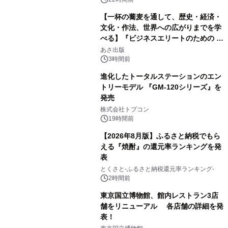
【一杯の蕎麦を通して、歴史・経済・
文化・作法、世界への広がりまでを学
べる】『ビジネスエリートのための 教
2
養としての蕎麦』2026年8月25日
あさ出版
（火）発売
3時間前
進化したトータルステーションのエン
トリーモデル 『GM-120シリーズ』を
発売
3
株式会社トプコン
19時間前
【2026年8月版】ふるさと納税でもら
える『焼酎』の還元率ランキングを発
表
4
とくさと-ふるさと納税還元率ランキング-
2時間前
東京国立博物館、館内レストラン3店
舗をリニューアル 各店舗の詳細を発
表！
5