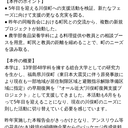
【本件のポイント】
● 5年目を迎える川俣町への支援活動を検証。新たなフェ
ーズに向けて支援の更なる充実を図る。
● 昨年の同報告会における町民との交流から、複数の新規
プロジェクトが始動した。
● 農学部食品栄養学科による料理提供や教員との相談ブー
スを用意。町民と教員の距離を縮めることで、町のニーズ
を汲み取る。
【本件の概要】
本学は、13学部48学科を擁する総合大学としての研究力
を生かし、福島県川俣町（東日本大震災に伴う原発事故に
より現在も一部地域が居住制限区域と避難指示解除準備区
域に指定）の早期復興を「“オール近大”川俣町復興支援プ
ロジェクト」として支援してきました。本活動も6月をも
って5年目を迎えることになり、現在の川俣町のニーズに
則した活動に切り替えていく必要を感じています。
昨年実施した本報告会がきっかけとなり、アンスリウム等
の花卉(かき)栽培や絹織物企業からのパッケージ作成依頼