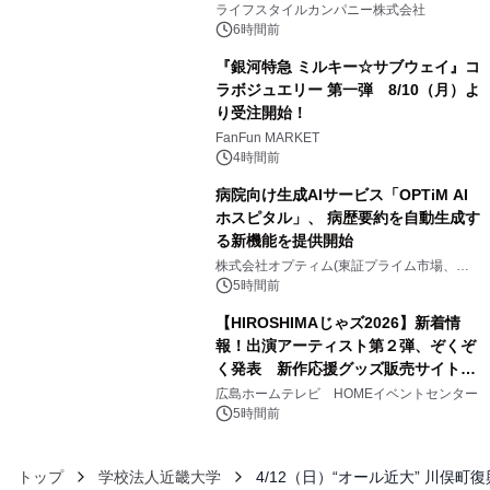
い、ポップでキュートなコレクショ
ライフスタイルカンパニー株式会社
ン。
6時間前
『銀河特急 ミルキー☆サブウェイ』コ
ラボジュエリー 第一弾 8/10（月）よ
り受注開始！
4
FanFun MARKET
4時間前
病院向け生成AIサービス「OPTiM AI
ホスピタル」、 病歴要約を自動生成す
る新機能を提供開始
5
株式会社オプティム(東証プライム市場、コ
ード：3694)
5時間前
【HIROSHIMAじゃズ2026】新着情
報！出演アーティスト第２弾、ぞくぞ
く発表 新作応援グッズ販売サイトも
6
同時オープンします！
広島ホームテレビ HOMEイベントセンター
5時間前
トップ
学校法人近畿大学
4/12（日）“オール近大” 川俣