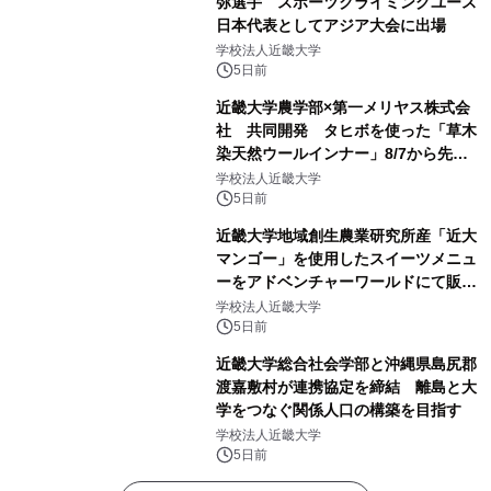
弥選手 スポーツクライミングユース
日本代表としてアジア大会に出場
学校法人近畿大学
5日前
近畿大学農学部×第一メリヤス株式会
社 共同開発 タヒボを使った「草木
染天然ウールインナー」8/7から先行
販売
学校法人近畿大学
5日前
近畿大学地域創生農業研究所産「近大
マンゴー」を使用したスイーツメニュ
ーをアドベンチャーワールドにて販売
します パークでしか味わえない期間
学校法人近畿大学
限定スイーツを楽しんで♪
5日前
近畿大学総合社会学部と沖縄県島尻郡
渡嘉敷村が連携協定を締結 離島と大
学をつなぐ関係人口の構築を目指す
学校法人近畿大学
5日前