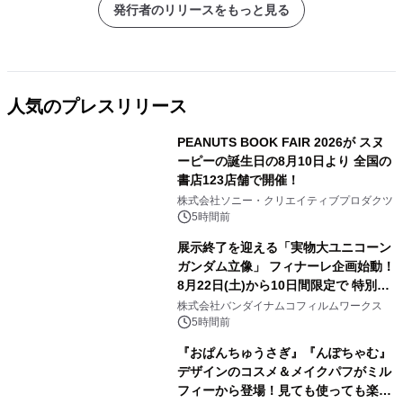
発行者のリリースをもっと見る
人気のプレスリリース
PEANUTS BOOK FAIR 2026が スヌ
ーピーの誕生日の8月10日より 全国の
書店123店舗で開催！
1
株式会社ソニー・クリエイティブプロダクツ
5時間前
展示終了を迎える「実物大ユニコーン
ガンダム立像」 フィナーレ企画始動！
8月22日(土)から10日間限定で 特別映
2
像『UNICORN GUNDAM Statue ―
株式会社バンダイナムコフィルムワークス
BEYOND POSSIBILITY ―』を上映！
5時間前
『おぱんちゅうさぎ』『んぽちゃむ』
デザインのコスメ＆メイクパフがミル
フィーから登場！見ても使っても楽し
3