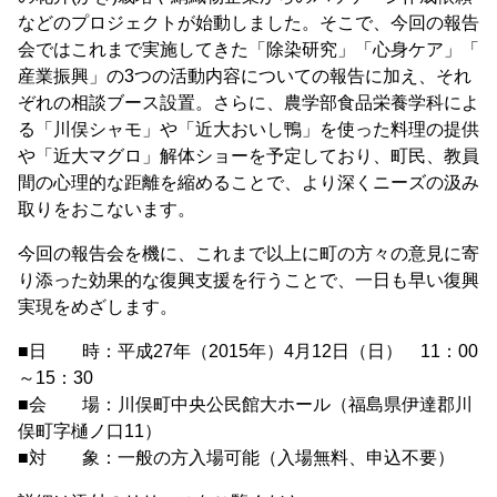
などのプロジェクトが始動しました。そこで、今回の報告
会ではこれまで実施してきた「除染研究」「心身ケア」「
産業振興」の3つの活動内容についての報告に加え、それ
ぞれの相談ブース設置。さらに、農学部食品栄養学科によ
る「川俣シャモ」や「近大おいし鴨」を使った料理の提供
や「近大マグロ」解体ショーを予定しており、町民、教員
間の心理的な距離を縮めることで、より深くニーズの汲み
取りをおこないます。
今回の報告会を機に、これまで以上に町の方々の意見に寄
り添った効果的な復興支援を行うことで、一日も早い復興
実現をめざします。
■日 時：平成27年（2015年）4月12日（日） 11：00
～15：30
■会 場：川俣町中央公民館大ホール（福島県伊達郡川
俣町字樋ノ口11）
■対 象：一般の方入場可能（入場無料、申込不要）