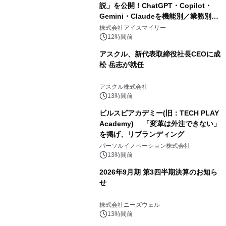
説」を公開！ChatGPT・Copilot・
Gemini・Claudeを機能別／業務別に
比較―自社に合う生成AIの選び方がわ
株式会社アイスマイリー
かる実践ガイド
12時間前
アスクル、新代表取締役社長CEOに成
松 岳志が就任
アスクル株式会社
13時間前
ビルスピアカデミー(旧：TECH PLAY
Academy) 「変革は外注できない」
を掲げ、リブランディング
パーソルイノベーション株式会社
13時間前
2026年9月期 第3四半期決算のお知ら
せ
株式会社ニーズウェル
13時間前