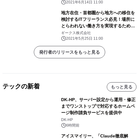
2021年6月14日 11:00
地方在住・首都圏から地方への移住を
検討するITフリーランス必見！場所に
とらわれない働き方を実現するための
無料オンラインセミナーを開催
ギークス株式会社
2021年5月25日 11:00
発行者のリリースをもっと見る
テックの新着
もっと見る
DK-HP、サーバー設定から運用・修正
までワンストップで対応するホームペ
ージ制作請負サービスを提供中
DK-HP
6時間前
アイスマイリー、「Claude徹底解