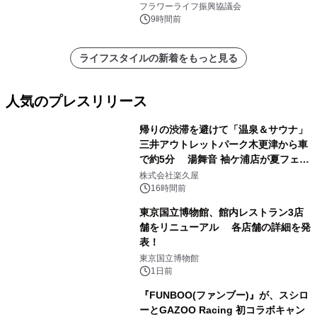
フラワーライフ振興協議会
9時間前
ライフスタイルの新着をもっと見る
人気のプレスリリース
帰りの渋滞を避けて「温泉＆サウナ」
三井アウトレットパーク木更津から車
で約5分 湯舞音 袖ケ浦店が夏フェア
1
メニューを提供
株式会社楽久屋
16時間前
東京国立博物館、館内レストラン3店
舗をリニューアル 各店舗の詳細を発
表！
2
東京国立博物館
1日前
『FUNBOO(ファンブー)』が、スシロ
ーとGAZOO Racing 初コラボキャン