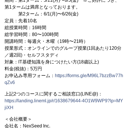
期間：第1ターム：5/11(月)〜6/5(金) ※ご好評につき、
第1タームは満席となっております。
第2ターム：6/1(月)〜6/26(金)
定員：先着10名
総授業時間：16時間
総学習時間：80〜100時間
開講時間：毎週火・木曜（19時〜21時）
授業形式：オンラインでのグループ授業(1回あたり120分
／週2回)・セルフスタディ
対象：IT基礎知識を身につけたい方(18歳以上)
料金(税抜)：5万円
お申込み専用フォーム：
https://forms.gle/M96L7bzzBw77h
qZv6
上記2つのコースに関するご相談窓口(LINE@)：
https://landing.lineml.jp/r/1638679644-4O1W9WP9?lp=MY
jiXH
＜会社概要＞
会社名：NexSeed Inc.