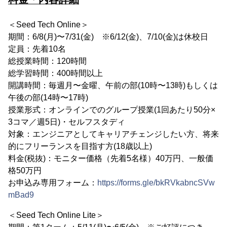
＜Seed Tech Online＞
期間：6/8(月)〜7/31(金) ※6/12(金)、7/10(金)は休校日
定員：先着10名
総授業時間：120時間
総学習時間：400時間以上
開講時間：毎週月〜金曜、午前の部(10時〜13時)もしくは
午後の部(14時〜17時)
授業形式：オンラインでのグループ授業(1回あたり50分×
3コマ／週5日)・セルフスタディ
対象：エンジニアとしてキャリアチェンジしたい方、将来
的にフリーランスを目指す方(18歳以上)
料金(税抜)：モニター価格（先着5名様）40万円、一般価
格50万円
お申込み専用フォーム：
https://forms.gle/bkRVkabncSVw
mBad9
＜Seed Tech Online Lite＞