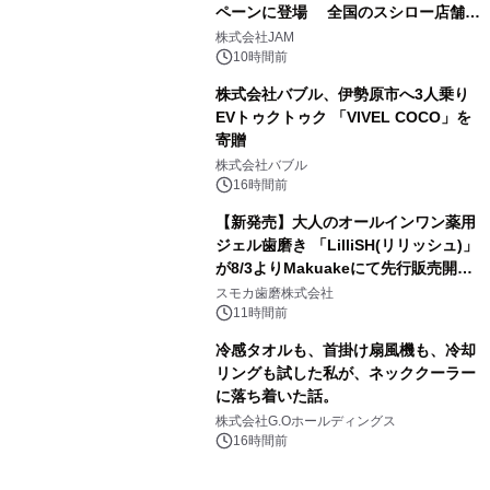
ペーンに登場 全国のスシロー店舗で
3
GR 4車種の FUNBOO(ミニカー)付き
株式会社JAM
メニューが展開されます
10時間前
株式会社バブル、伊勢原市へ3人乗り
EVトゥクトゥク 「VIVEL COCO」を
寄贈
4
株式会社バブル
16時間前
【新発売】大人のオールインワン薬用
ジェル歯磨き 「LilliSH(リリッシュ)」
が8/3よりMakuakeにて先行販売開
5
始！
スモカ歯磨株式会社
11時間前
冷感タオルも、首掛け扇風機も、冷却
リングも試した私が、ネッククーラー
に落ち着いた話。
6
株式会社G.Oホールディングス
16時間前