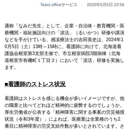
Tears office
サービス
2025年5月5日 23:56
通称「なみだ先生」として、企業・自治体・教育機関・医
療機関・福祉施設向けの「涙活」（るいかつ）研修や講演
などを手がけている、感涙療法士の吉田英史は、2024年1
0月5日（土）13時～15時に、看護師に向けて、北海道看
護協会根室第3支部主催で、市立根室病院3階病棟（北海
道根室市有磯町１丁目２）において「涙活」研修を実施し
ます。
■看護師のストレス状況
看護師はストレスを感じる機会が多いイメージですが、他
の職業と比べてどれほど精神的に疲弊するのでしょうか。
厚生労働省が公表する「精神障害に関する事案の労災補償
状況（令和3年度）」によれば、医療業は全業種のうち2
番目に精神障害の労災支給件数が多いとされています。さ