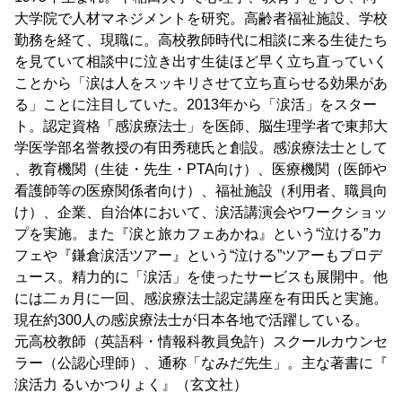
大学院で人材マネジメントを研究。高齢者福祉施設、学校
勤務を経て、現職に。高校教師時代に相談に来る生徒たち
を見ていて相談中に泣き出す生徒ほど早く立ち直っていく
ことから「涙は人をスッキリさせて立ち直らせる効果があ
る」ことに注目していた。2013年から「涙活」をスター
ト。認定資格「感涙療法士」を医師、脳生理学者で東邦大
学医学部名誉教授の有田秀穂氏と創設。感涙療法士として
、教育機関（生徒・先生・PTA向け）、医療機関（医師や
看護師等の医療関係者向け）、福祉施設（利用者、職員向
け）、企業、自治体において、涙活講演会やワークショッ
プを実施。また『涙と旅カフェあかね』という“泣ける”カ
フェや『鎌倉涙活ツアー』という“泣ける”ツアーもプロデ
ュース。精力的に「涙活」を使ったサービスも展開中。他
には二ヵ月に一回、感涙療法士認定講座を有田氏と実施。
現在約300人の感涙療法士が日本各地で活躍している。
元高校教師（英語科・情報科教員免許）スクールカウンセ
ラー（公認心理師）、通称「なみだ先生」。主な著書に『
涙活力 るいかつりょく』（玄文社）