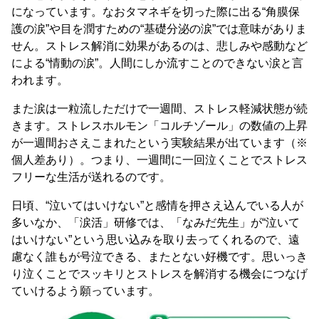
になっています。なおタマネギを切った際に出る“角膜保
護の涙”や目を潤すための“基礎分泌の涙”では意味がありま
せん。ストレス解消に効果があるのは、悲しみや感動など
による“情動の涙”。人間にしか流すことのできない涙と言
われます。
また涙は一粒流しただけで一週間、ストレス軽減状態が続
きます。ストレスホルモン「コルチゾール」の数値の上昇
が一週間おさえこまれたという実験結果が出ています（※
個人差あり）。つまり、一週間に一回泣くことでストレス
フリーな生活が送れるのです。
日頃、“泣いてはいけない”と感情を押さえ込んでいる人が
多いなか、「涙活」研修では、「なみだ先生」が“泣いて
はいけない”という思い込みを取り去ってくれるので、遠
慮なく誰もが号泣できる、またとない好機です。思いっき
り泣くことでスッキリとストレスを解消する機会につなげ
ていけるよう願っています。