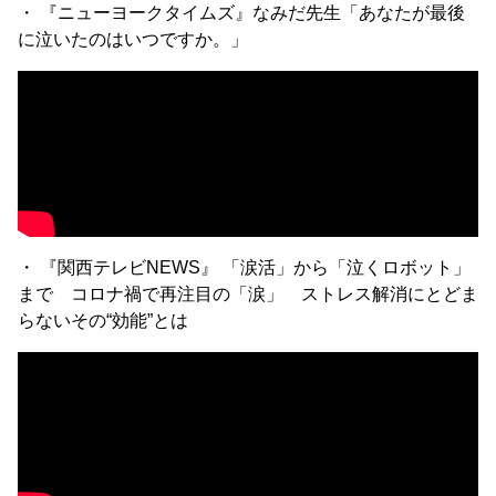
・ 『ニューヨークタイムズ』なみだ先生「あなたが最後
に泣いたのはいつですか。」
・ 『関西テレビNEWS』 「涙活」から「泣くロボット」
まで コロナ禍で再注目の「涙」 ストレス解消にとどま
らないその“効能”とは