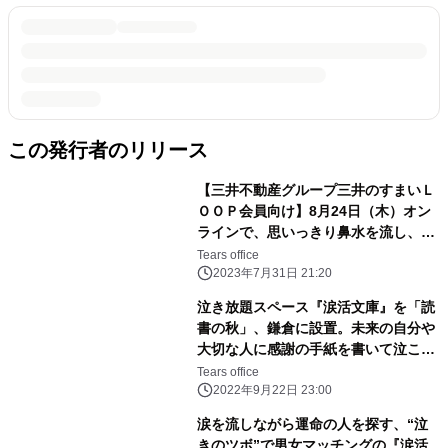
この発行者のリリース
【三井不動産グループ三井のすまいＬ
ＯＯＰ会員向け】8月24日（木）オン
ラインで、思いっきり鼻水を流し、と
ことん号泣して、ストレス解消＆免疫
Tears office
力アップで笑顔になる健康法「涙活
2023年7月31日 21:20
（るいかつ）」を体験できるセミナー
泣き放題スペース『涙活文庫』を「読
を実施
書の秋」、鎌倉に設置。未来の自分や
大切な人に感謝の手紙を書いて泣こ
う。
Tears office
2022年9月22日 23:00
涙を流しながら運命の人を探す、“泣
きのツボ”で男女マッチングの『涙活