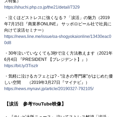
ス特集）
https://shuchi.php.co.jp/the21/detail/7329
・泣くほどストレスに強くなる？「涙活」の魅力（2019
年7月15日『商業界ONLINE』 サッポロビール社で社員に
向けて涙活セミナー）
https://news.line.me/issue/oa-shogyokaionline/13430eac0
0d8
・30年泣いていなくても3秒で泣く方法教えます（2021年
6月4日 『PRESIDENT 【プレジデント】』）
https://bit.ly/3TiszIr
・気軽に泣けるカフェとは? - “泣きの専門家”がはじめた優
しい空間 （2019年3月27日『マイナビ』）
https://news.mynavi.jp/article/20190327-792105/
【涙活 参考YouTube映像】
・ 『テレビ大阪ニュース』 泣いてストレス解消「涙活」