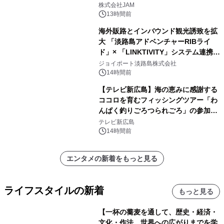
GR 4車種の FUNBOO(ミニカー)付き
株式会社JAM
メニューが展開されます
13時間前
海外販路とインバウンド観光誘致を拡
大 「淡路島アドベンチャーRIBライ
ド」× 「LINKTIVITY」システム連携を
開始！
ジョイポート淡路島株式会社
14時間前
【テレビ新広島】海の恵みに感謝する
ココロを育むフィッシングツアー「わ
んぱく釣りごろつられごろ」の参加小
学生を募集
テレビ新広島
14時間前
エンタメの新着をもっと見る
ライフスタイルの新着
もっと見る
【一杯の蕎麦を通して、歴史・経済・
文化・作法、世界への広がりまでを学