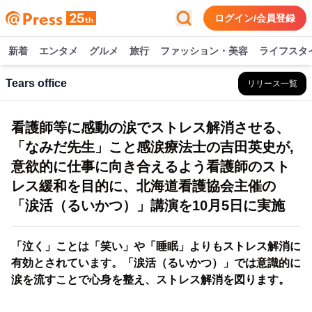
ログイン/会員登録
新着
エンタメ
グルメ
旅行
ファッション・美容
ライフスタ
Tears office
リリース一覧
看護師等に感動の涙でストレス解消させる、
「なみだ先生」こと感涙療法士の吉田英史が,
意欲的に仕事に向き合えるよう看護師のスト
レス緩和を目的に、北海道看護協会主催の
「涙活（るいかつ）」講演を10月5日に実施
「泣く」ことは「笑い」や「睡眠」よりもストレス解消に
有効とされています。「涙活（るいかつ）」では意識的に
涙を流すことで心身を整え、ストレス解消を図ります。