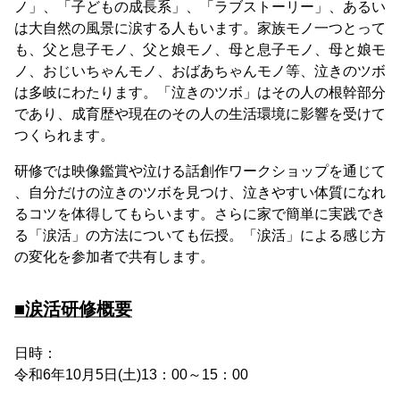
ノ」、「子どもの成長系」、「ラブストーリー」、あるい
は大自然の風景に涙する人もいます。家族モノ一つとって
も、父と息子モノ、父と娘モノ、母と息子モノ、母と娘モ
ノ、おじいちゃんモノ、おばあちゃんモノ等、泣きのツボ
は多岐にわたります。「泣きのツボ」はその人の根幹部分
であり、成育歴や現在のその人の生活環境に影響を受けて
つくられます。
研修では映像鑑賞や泣ける話創作ワークショップを通じて
、自分だけの泣きのツボを見つけ、泣きやすい体質になれ
るコツを体得してもらいます。さらに家で簡単に実践でき
る「涙活」の方法についても伝授。「涙活」による感じ方
の変化を参加者で共有します。
■涙活研修概要
日時：
令和6年10月5日(土)13：00～15：00