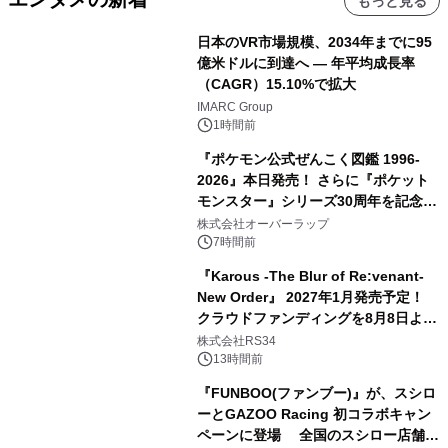
もっと見る
日本のVR市場規模、2034年までに95
億米ドルに到達へ ― 年平均成長率
（CAGR）15.10%で拡大
IMARC Group
1時間前
『ポケモン公式ぜんこく図鑑 1996-
2026』本日発売！ さらに『ポケット
モンスター』シリーズ30周年を記念し
た画集『ポケットモンスター ビジュア
株式会社オーバーラップ
ルアートブック』の発売決定！ 2026
7時間前
年12月18日（金）、3冊同時発売！
『Karous -The Blur of Re:venant-
New Order』 2027年1月発売予定！
クラウドファンディングを8月8日より
開始
株式会社RS34
13時間前
『FUNBOO(ファンブー)』が、スシロ
ーとGAZOO Racing 初コラボキャン
ペーンに登場 全国のスシロー店舗で