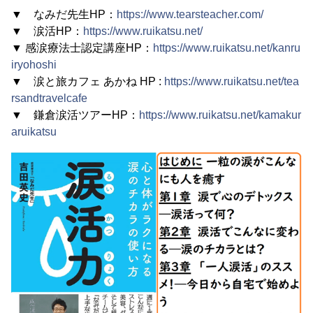
▼ なみだ先生HP：
https://www.tearsteacher.com/
▼ 涙活HP：
https://www.ruikatsu.net/
▼ 感涙療法士認定講座HP：
https://www.ruikatsu.net/kanru
iryohoshi
▼ 涙と旅カフェ あかね HP :
https://www.ruikatsu.net/tea
rsandtravelcafe
▼ 鎌倉涙活ツアーHP：
https://www.ruikatsu.net/kamakur
aruikatsu