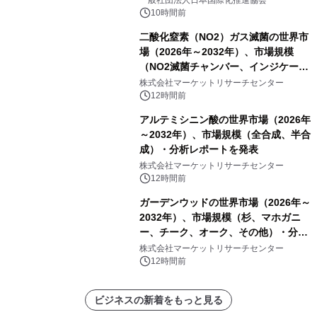
一般社団法人日本国際化推進協会
10時間前
二酸化窒素（NO2）ガス滅菌の世界市
場（2026年～2032年）、市場規模
（NO2滅菌チャンバー、インジケータ
ーおよびモニタリングシステム、その
株式会社マーケットリサーチセンター
他）・分析レポートを発表
12時間前
アルテミシニン酸の世界市場（2026年
～2032年）、市場規模（全合成、半合
成）・分析レポートを発表
株式会社マーケットリサーチセンター
12時間前
ガーデンウッドの世界市場（2026年～
2032年）、市場規模（杉、マホガニ
ー、チーク、オーク、その他）・分析
レポートを発表
株式会社マーケットリサーチセンター
12時間前
ビジネスの新着をもっと見る