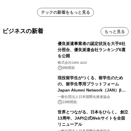
ラムや、「TR-808」を愛する伝説的
アーティストを フィーチャーしたアニ
テックの新着をもっと見る
メーションを公開～
ビジネスの新着
もっと見る
優良派遣事業者の認定状況を大手8社
分照合、優良派遣会社ランキング6選
を公開
株式会社cielo azul
9時間前
現役留学生がつくる、留学生のため
の、留学生専用プラットフォーム
Japan Alumni Network（JAN）β版
をリリース
一般社団法人日本国際化推進協会
10時間前
世界とつながる、日本をひらく。 創立
13周年、JAPI公式Webサイトを全面
リニューアル