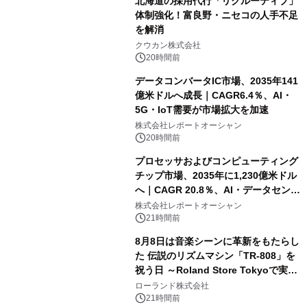
北海道の採用代行「リクルーティブ」
体制強化！富良野・ニセコの人手不足
を解消
クウカン株式会社
20時間前
データコンバータIC市場、2035年141
億米ドルへ成長｜CAGR6.4％、AI・
5G・IoT需要が市場拡大を加速
株式会社レポートオーシャン
20時間前
プロセッサおよびコンピューティング
チップ市場、2035年に1,230億米ドル
へ｜CAGR 20.8％、AI・データセンタ
ー需要が成長を牽引
株式会社レポートオーシャン
21時間前
8月8日は音楽シーンに革新をもたらし
た 伝説のリズムマシン「TR-808」を
祝う日 ～Roland Store Tokyoで実機
を展示しての 記念キャンペーンを開
ローランド株式会社
催 英国ラジオ「NTS」の 特別プログ
21時間前