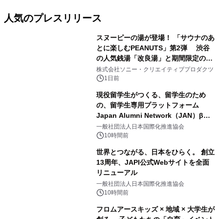
人気のプレスリリース
スヌーピーの湯が登場！ 「サウナのあ
とに楽しむPEANUTS」第2弾 渋谷
の人気銭湯「改良湯」と期間限定のコ
1
ラボレーション サウナイキタイコラ
株式会社ソニー・クリエイティブプロダクツ
ボグッズも発売決定！
1日前
現役留学生がつくる、留学生のため
の、留学生専用プラットフォーム
Japan Alumni Network（JAN）β版
2
をリリース
一般社団法人日本国際化推進協会
10時間前
世界とつながる、日本をひらく。 創立
13周年、JAPI公式Webサイトを全面
リニューアル
3
一般社団法人日本国際化推進協会
10時間前
フロムアースキッズ × 地域 × 大学生が