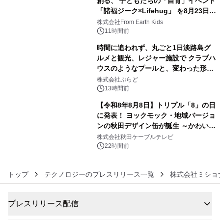
創る、 子どもたちの「自育」イベント
「諸福ジーク×Lifehug」 を8月23日
4
(日)開催
株式会社From Earth Kids
11時間前
時間に追われず、丸ごと1日淡路島グ
ルメと観光、レジャー施設で クラブハ
ウスのようなプールと、変わった形の
5
サウナも 「THE BOXY AWAJI」のお
株式会社ぷらど
得な素泊まり連泊プランで
13時間前
【令和8年8月8日】トリプル「8」の日
に発表！ ヨックモック・地域バージョ
ンの秋田デザイン缶が誕生 ～かわいい
6
秋田犬の子犬と秋田の四季と名所を巡
株式会社秋田ケーブルテレビ
るパッケージ～ 9月1日(火)秋田県内で
22時間前
販売開始
トップ
テクノロジーのプレスリリース一覧
株式会社ミショ
プレスリリース配信