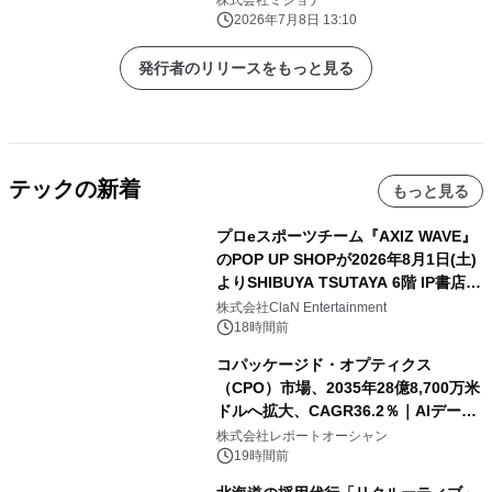
株式会社ミショナ
2026年7月8日 13:10
発行者のリリースをもっと見る
テックの新着
もっと見る
プロeスポーツチーム『AXIZ WAVE』
のPOP UP SHOPが2026年8月1日(土)
よりSHIBUYA TSUTAYA 6階 IP書店で
開催決定！！
株式会社ClaN Entertainment
18時間前
コパッケージド・オプティクス
（CPO）市場、2035年28億8,700万米
ドルへ拡大、CAGR36.2％｜AIデータ
センター・高速光通信需要が成長を加
株式会社レポートオーシャン
速
19時間前