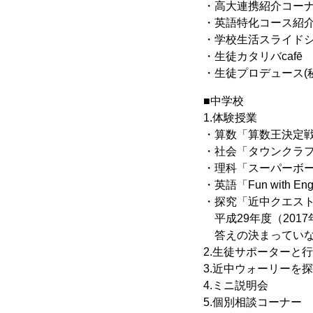
・高大連携紹介コー
・英語特化コース紹
・学校生活スライド
・生徒カタリバcafē
・生徒プロデュース(
■中学校
1.体験授業
・算数「算数王決定
・社会「タウンクラ
・理科「スーパーボ
・英語「Fun with Eng
・探究「近中クエスト2
平成29年度（201
答えの決まっていな
2.生徒サポーターと
3.近中ウォーリーを
4.ミニ説明会
5.個別相談コーナー