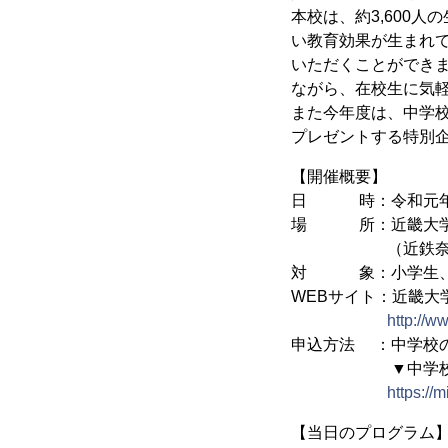
本校は、約3,600人
い教育効果が生まれ
いただくことができま
ながら、在校生に気
また今年度は、中学
プレゼントする特別
【開催概要】
日 時：令和元年（20
場 所：近畿大学附
（近鉄奈良線「八
対 象：小学生、
WEBサイト：近畿大
http://w
申込方法 ：中学校
▼中学校体験
https://
【当日のプログラム