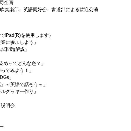
同企画
、吹奏楽部、英語同好会、書道部による歓迎公演
iPad(R)を使用します）
授業に参加しよう」
入試問題解説」
」
染めってどんな色？」
作ってみよう！」
SDGs」
話』～英語で話そう～」
ールクッキー作り」
ニ説明会
ー