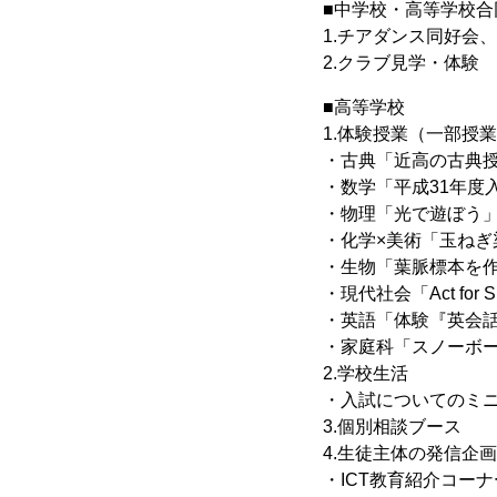
■中学校・高等学校合
1.チアダンス同好会
2.クラブ見学・体験
■高等学校
1.体験授業（一部授業で
・古典「近高の古典
・数学「平成31年度
・物理「光で遊ぼう
・化学×美術「玉ねぎ
・生物「葉脈標本を
・現代社会「Act for 
・英語「体験『英会
・家庭科「スノーボ
2.学校生活
・入試についてのミ
3.個別相談ブース
4.生徒主体の発信企画
・ICT教育紹介コーナ