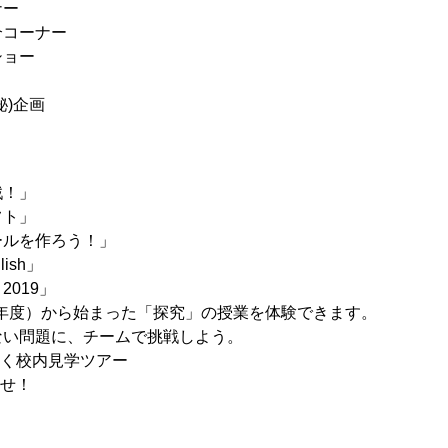
ナー
介コーナー
ショー
秘)企画
戦！」
フト」
ールを作ろう！」
lish」
019」
7年度）から始まった「探究」の授業を体験できます。
い問題に、チームで挑戦しよう。
行く校内見学ツアー
探せ！