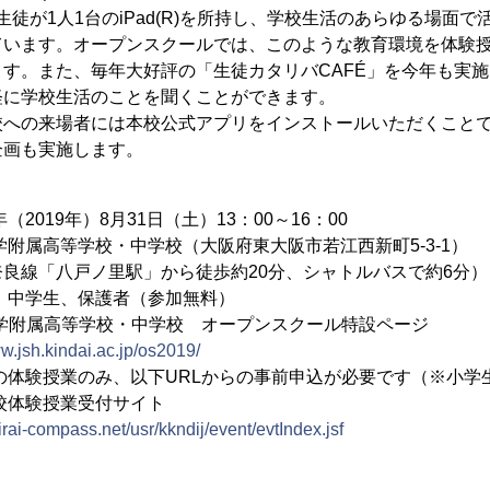
の生徒が1人1台のiPad(R)を所持し、学校生活のあらゆる場面
ています。オープンスクールでは、このような教育環境を体験
す。また、毎年大好評の「生徒カタリバCAFÉ」を今年も実
軽に学校生活のことを聞くことができます。
校への来場者には本校公式アプリをインストールいただくこと
企画も実施します。
19年）8月31日（土）13：00～16：00
属高等学校・中学校（大阪府東大阪市若江西新町5-3-1）
戸ノ里駅」から徒歩約20分、シャトルバスで約6分）
中学生、保護者（参加無料）
学附属高等学校・中学校 オープンスクール特設ページ
ww.jsh.kindai.ac.jp/os2019/
の体験授業のみ、以下URLからの事前申込が必要です（※小学
授業受付サイト
mirai-compass.net/usr/kkndij/event/evtIndex.jsf
】