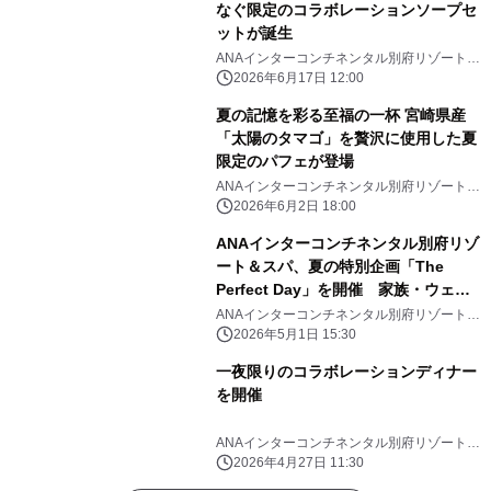
なぐ限定のコラボレーションソープセ
ットが誕生
ANAインターコンチネンタル別府リゾート＆
スパ
2026年6月17日 12:00
夏の記憶を彩る至福の一杯 宮崎県産
「太陽のタマゴ」を贅沢に使用した夏
限定のパフェが登場
ANAインターコンチネンタル別府リゾート＆
スパ
2026年6月2日 18:00
ANAインターコンチネンタル別府リゾ
ート＆スパ、夏の特別企画「The
Perfect Day」を開催 家族・ウェル
ネス・プライベートの3つの滞在体験
ANAインターコンチネンタル別府リゾート＆
スパ
を提供
2026年5月1日 15:30
一夜限りのコラボレーションディナー
を開催
ANAインターコンチネンタル別府リゾート＆
スパ
2026年4月27日 11:30