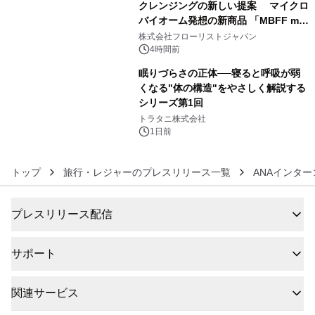
クレンジングの新しい提案 マイクロ
バイオーム発想の新商品 「MBFF mb
5
クレンジングPRO」を2026年8月6日
株式会社フローリストジャパン
発売
4時間前
眠りづらさの正体──寝ると呼吸が弱
くなる"体の構造"をやさしく解説する
シリーズ第1回
6
トラタニ株式会社
1日前
トップ
旅行・レジャーのプレスリリース一覧
ANAインタ
プレスリリース配信
サポート
関連サービス