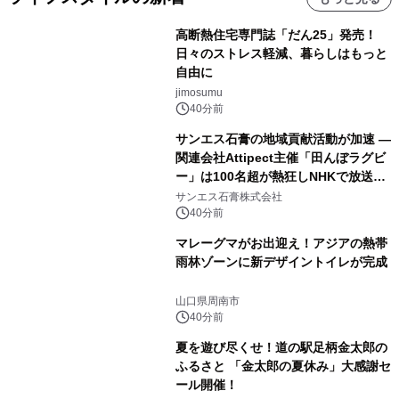
高断熱住宅専門誌「だん25」発売！
日々のストレス軽減、暮らしはもっと
自由に
jimosumu
40分前
サンエス石膏の地域貢献活動が加速 ―
関連会社Attipect主催「田んぼラグビ
ー」は100名超が熱狂しNHKで放送さ
れました。
サンエス石膏株式会社
40分前
マレーグマがお出迎え！アジアの熱帯
雨林ゾーンに新デザイントイレが完成
山口県周南市
40分前
夏を遊び尽くせ！道の駅足柄金太郎の
ふるさと 「金太郎の夏休み」大感謝セ
ール開催！