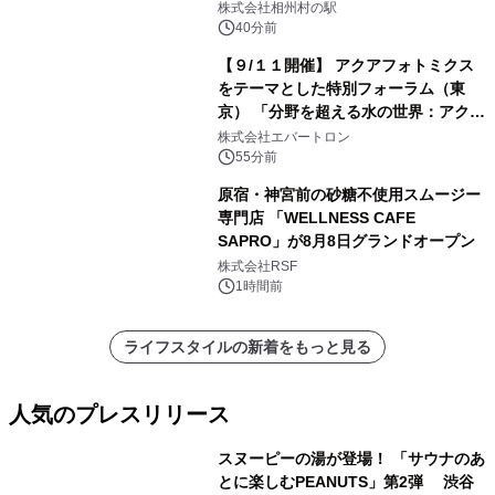
株式会社相州村の駅
40分前
【９/１１開催】 アクアフォトミクス
をテーマとした特別フォーラム（東
京） 「分野を超える水の世界：アクア
フォトミクスが切り拓く新しい科学の
株式会社エバートロン
地平」を開催
55分前
原宿・神宮前の砂糖不使用スムージー
専門店 「WELLNESS CAFE
SAPRO」が8月8日グランドオープン
株式会社RSF
1時間前
ライフスタイルの新着をもっと見る
人気のプレスリリース
スヌーピーの湯が登場！ 「サウナのあ
とに楽しむPEANUTS」第2弾 渋谷