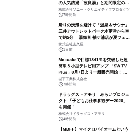
の人気銭湯「改良湯」と期間限定のコ
1
ラボレーション サウナイキタイコラ
株式会社ソニー・クリエイティブプロダクツ
ボグッズも発売決定！
7時間前
帰りの渋滞を避けて「温泉＆サウナ」
三井アウトレットパーク木更津から車
で約5分 湯舞音 袖ケ浦店が夏フェア
2
メニューを提供
株式会社楽久屋
1日前
Makuakeで目標1341％を突破した超
簡単＆小型テレビ用アンプ 「SW TV
Plus」8月7日より一般販売開始！ ケ
3
ーブル1本つなぐだけ、テレビの音が
城下工業株式会社
ぐっと豊かに
7時間前
ドラッグストアモリ みらいプロジェ
クト 「子どもお仕事参観デー2026」
を開催！
4
株式会社ドラッグストアモリ
4時間前
【MBFF】マイクロバイオームという