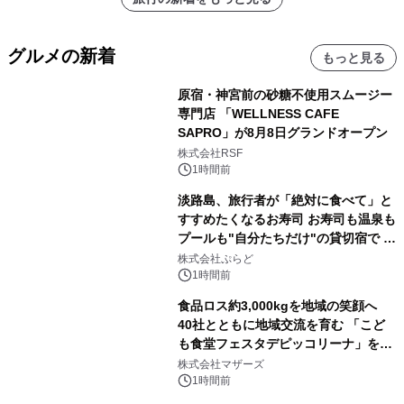
グルメの新着
もっと見る
原宿・神宮前の砂糖不使用スムージー
専門店 「WELLNESS CAFE
SAPRO」が8月8日グランドオープン
株式会社RSF
1時間前
淡路島、旅行者が「絶対に食べて」と
すすめたくなるお寿司 お寿司も温泉も
プールも"自分たちだけ"の貸切宿で 1
日1組限定「岩屋温泉 絵島別庭 海と
株式会社ぷらど
森」の握り寿司プラン
1時間前
食品ロス約3,000kgを地域の笑顔へ
40社とともに地域交流を育む 「こど
も食堂フェスタデピッコリーナ」を9
月5日(土)開催
株式会社マザーズ
1時間前