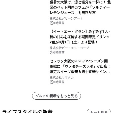
猛暑の大阪で、涼と塩分を一杯に！ 北
区のペット同伴カフェが「ソルティー
レモンジュース」を無料配布
株式会社グリーンアート
1時間前
【イー・エー・グラン】みずみずしい
桃の甘みを堪能する期間限定ドリンク
2種が8月1日（土）より登場！
株式会社ピー・エス・コープ
3時間前
セレッソ大阪の2026／27シーズン開
幕戦に 「ウメダチーズラボ」が出店！
限定スイーツ販売＆選手直筆サイング
ッズが当たる抽選会を 8月8日に開催
株式会社ヤマタカ
4時間前
グルメの新着をもっと見る
ライフスタイルの新着
もっと見る