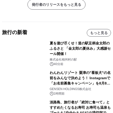
発行者のリリースをもっと見る
旅行の新着
もっと見る
夏を遊び尽くせ！道の駅足柄金太郎の
ふるさと 「金太郎の夏休み」大感謝セ
ール開催！
株式会社相州村の駅
40分前
わんわんリゾート 粟津の"看板犬"の名
前をみんなで決めよう！ Instagramで
「お名前募集キャンペーン」を8月8日
(土)より開催
GENSEN HOLDINGS株式会社
1時間前
淡路島、旅行者が「絶対に食べて」と
すすめたくなるお寿司 お寿司も温泉も
プールも"自分たちだけ"の貸切宿で 1