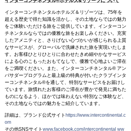
インターコンチネンタル®ホテルズ&リゾーツについて
インターコンチネンタルホテルズ＆リゾーツは、75年を
超える歴史で得た知識を活かし、その土地ならではの魅力
をご体験いただける旅をご提供しています。インターコン
チネンタルならではの優雅な旅をお楽しみください。充実
したアメニティと、さりげない心づかいが感じられる上質
なサービスが、グローバルで洗練された旅を実現いたしま
す。お客様ひとりひとりに合わせたきめ細やかなサービス
による心のこもったおもてなしで、優雅で心地よいご滞在
をご満喫ください。また、インターコンチネンタル® アン
バサダープログラムと最上級の特典が付いたクラブインタ
ーコンチネンタル®を通して、特別なサービスをお届けし
ています。旅慣れたお客様のご滞在が豊かで発見に満ちた
ものになるよう、ほかでは味わえない特別なご体験など、
その土地ならではの魅力をご紹介しています。
詳細は、ブランド公式サイト
https://www.intercontinental.c
om
その他SNSサイト
www.facebook.com/intercontinental
ww