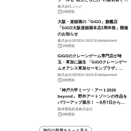
日1組限定「岩屋温泉 絵島別庭 海と
株式会社ぷらど
森」の握り寿司プラン
1時間前
大阪・道頓堀の「GiGO」旗艦店
「GiGO大阪道頓堀本店2周年祭」開催
のお知らせ
株式会社GENDA GiGO Entertainment
2時間前
GiGOのクレーンゲーム専門店が埼
玉・草加に誕生 「GiGOクレーンゲー
ムオアシス草加セーモンプラザ」
2026年8月7日(金)10時グランドオープ
株式会社GENDA GiGO Entertainment
ン
3時間前
「神戸六甲ミーツ・アート2026
beyond」 野外アートゾーンの作品を
パワーアップ展示！ ～8月7日からは
直前割パスポートを販売～
阪神電気鉄道株式会社
3時間前
旅行の新着をもっと見る