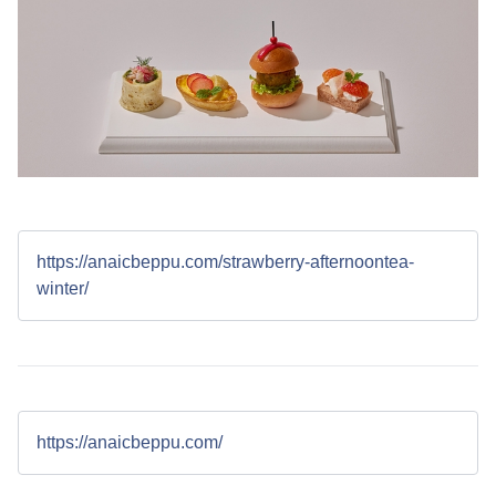
https://anaicbeppu.com/strawberry-afternoontea-
winter/
https://anaicbeppu.com/