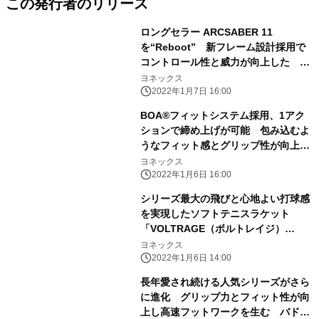
この発行者のリリース
ロングセラー ARCSABER 11
を“Reboot” 新フレーム設計採用で
コントロール性と威力が向上した バ
ドミントンラケット
ヨネックス
「ARCSABER（アークセイバー）11
2022年1月7日 16:00
PRO」 2022年3月上旬より発売
BOA®フィットシステム採用、1アク
ションで締め上げが可能 包み込むよ
うなフィット感とグリップ性が向上し
た バドミントンシューズ「POWER
ヨネックス
CUSHION 88 DIAL」 2022年1月下
2022年1月6日 16:00
旬より発売
シリーズ最大の飛びと心地よい打球感
を実現したソフトテニスラケット
「VOLTRAGE（ボルトレイジ）
5S/5V」、 優れたホールド性と高い打
ヨネックス
球音を追求したストリング 「CYBER
2022年1月6日 14:00
NATURAL GALE（サイバーナチュラ
長年愛され続ける人気シリーズがさら
ルゲイル）」 2022年2月下旬より発
に進化 グリップ力とフィット性が向
売
上し高速フットワークを生む バドミ