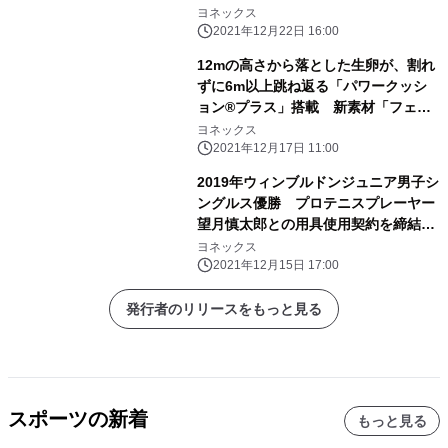
ントンシューズ「POWER CUSHION
ヨネックス
65 Z」シリーズ 2022年1月下旬より
2021年12月22日 16:00
発売
12mの高さから落とした生卵が、割れ
ずに6m以上跳ね返る「パワークッシ
ョン®プラス」搭載 新素材「フェザ
ーライト エックス」採用で
ヨネックス
220g(23.5cm)の軽量化を実現 推進
2021年12月17日 11:00
力が向上し長距離でも疲れにくい快適
2019年ウィンブルドンジュニア男子シ
な走りをサポート 「セーフラン
ングルス優勝 プロテニスプレーヤー
100X」2022年2月下旬より発売
望月慎太郎との用具使用契約を締結
ラケット「EZONE」、ストリング
ヨネックス
「POLYTOUR STRIKE」を使用開始
2021年12月15日 17:00
発行者のリリースをもっと見る
スポーツの新着
もっと見る