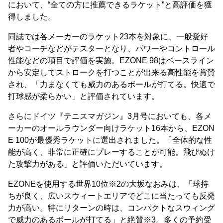
において、“全ての方に推薦できるラケット”と高評価を獲
得しました。
同誌では各メーカーのラケット23本を対象に、一般愛好
者やコーチなどがテスターとなり、パワーやコントロール
性能などの項目で評価を実施。EZONE 98はベースライン
から安定してストロークを打つことが出来る高性能を賞賛
され、「力まなくても威力のあるボールが打てる。快適で
打球感が柔らかい」と評価されています。
さらにドイツ『テニスマガジン』3月号においても、各メ
ーカーのオールラウンダー向けラケット16本から、EZON
E 100が最優秀ラケットに選出されました。「全体的な性
能が高く、非常に正確にプレーすることが可能。飛びぬけ
た攻撃力がある」と評価いただいています。
EZONEを使用する世界10位※2の大坂なおみは、「球持
ちが良く、広いスウィートエリアでどこに当たっても反発
力が高い。特にリターンの時は、コンパクトなスウィング
で威力のあるボールが打てる」と絶賛※3。多くの予約受