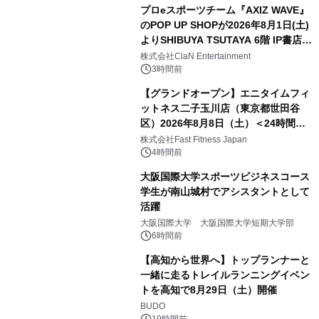
プロeスポーツチーム『AXIZ WAVE』
のPOP UP SHOPが2026年8月1日(土)
よりSHIBUYA TSUTAYA 6階 IP書店で
開催決定！！
株式会社ClaN Entertainment
3時間前
【グランドオープン】エニタイムフィ
ットネス二子玉川店（東京都世田谷
区）2026年8月8日（土）＜24時間年
中無休のフィットネスジム＞
株式会社Fast Fitness Japan
4時間前
大阪国際大学スポーツビジネスコース
学生が南山城村でアシスタントとして
活躍
大阪国際大学 大阪国際大学短期大学部
6時間前
【高知から世界へ】トップランナーと
一緒に走るトレイルランニングイベン
トを高知で8月29日（土）開催
BUDO
19時間前