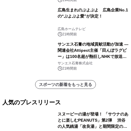
広島生まれのぷよぷよ 広島企業No.1
の“ぷよぷよ愛”が決定！
広島ホームテレビ
21時間前
サンエス石膏の地域貢献活動が加速 ―
関連会社Attipect主催「田んぼラグビ
ー」は100名超が熱狂しNHKで放送さ
れました。
サンエス石膏株式会社
21時間前
スポーツの新着をもっと見る
人気のプレスリリース
スヌーピーの湯が登場！ 「サウナのあ
とに楽しむPEANUTS」第2弾 渋谷
の人気銭湯「改良湯」と期間限定のコ
1