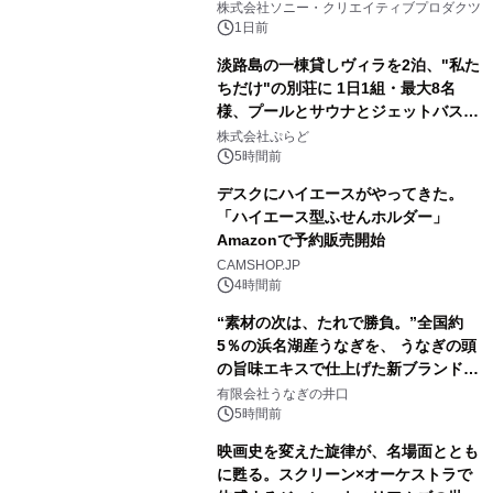
ラボレーション サウナイキタイコラ
株式会社ソニー・クリエイティブプロダクツ
ボグッズも発売決定！
1日前
淡路島の一棟貸しヴィラを2泊、"私た
ちだけ"の別荘に 1日1組・最大8名
様、プールとサウナとジェットバス付
2
きで Villa Mon Temps AWAJIの連泊
株式会社ぷらど
素泊りプラン
5時間前
デスクにハイエースがやってきた。
「ハイエース型ふせんホルダー」
Amazonで予約販売開始
3
CAMSHOP.JP
4時間前
“素材の次は、たれで勝負。”全国約
5％の浜名湖産うなぎを、 うなぎの頭
の旨味エキスで仕上げた新ブランド
4
「井口の誉」誕生
有限会社うなぎの井口
5時間前
映画史を変えた旋律が、名場面ととも
に甦る。スクリーン×オーケストラで