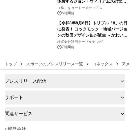
体感するジョン・ウィリアムズの世
5
界。ジョン・ウィリアムズ：シネマ・
（株）キョードーメディアス
スペクタキュラー・コンサート 開催決
5時間前
定！
【令和8年8月8日】トリプル「8」の日
に発表！ ヨックモック・地域バージョ
ンの秋田デザイン缶が誕生 ～かわいい
6
秋田犬の子犬と秋田の四季と名所を巡
株式会社秋田ケーブルテレビ
るパッケージ～ 9月1日(火)秋田県内で
7時間前
販売開始
トップ
スポーツのプレスリリース一覧
ヨネックス
アメ
プレスリリース配信
サポート
関連サービス
•
運営会社