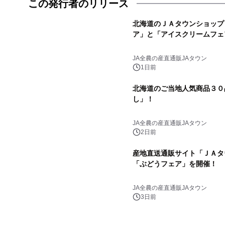
この発行者のリリース
北海道のＪＡタウンショップ
ア」と「アイスクリームフェ
JA全農の産直通販JAタウン
1日前
北海道のご当地人気商品３０
し」！
JA全農の産直通販JAタウン
2日前
産地直送通販サイト「ＪＡタ
「ぶどうフェア」を開催！
JA全農の産直通販JAタウン
3日前