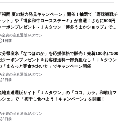
「福岡 夏の魅力発見キャンペーン」開催！抽選で「野球観戦チ
ケット」や「博多和牛ロースステーキ」が当選！さらに500円
クーポンプレゼント～ＪＡタウン「博多うまかショップ」で８
月１１日まで～
JA全農の産直通販JAタウン
1日前
大分県産米「なつほのか」を応援価格で販売！先着100名に500
円クーポンプレゼント＆お客様送料一部負担なし！ＪＡタウン
の「まるっと完食おおいた」でキャンペーン開催
JA全農の産直通販JAタウン
2日前
産地直送通販サイト「ＪＡタウン」の「ココ、カラ。和歌山マ
ルシェ」で 「梅干し食べよう！キャンペーン」を開催！
JA全農の産直通販JAタウン
3日前