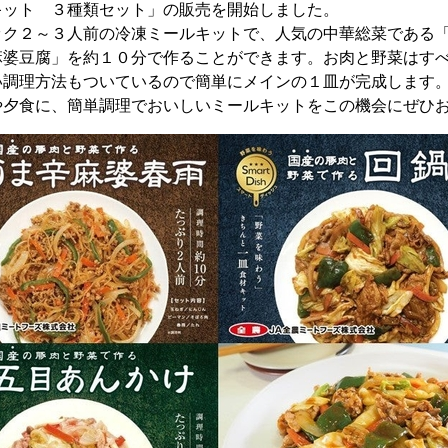
キット ３種類セット」の販売を開始しました。
ク２～３人前の冷凍ミールキットで、人気の中華総菜である「
麻婆豆腐」を約１０分で作ることができます。お肉と野菜はす
い調理方法もついているので簡単にメインの１皿が完成します
夕食に、簡単調理でおいしいミールキットをこの機会にぜひお