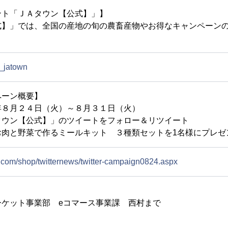
ント「ＪＡタウン【公式】」】
】」では、全国の産地の旬の農畜産物やお得なキャンペーンの
ja_jatown
ペーン概要】
８月２４日（火）～８月３１日（火）
ウン【公式】」のツイートをフォロー＆リツイート
肉と野菜で作るミールキット ３種類セットを1名様にプレゼ
n.com/shop/twitternews/twitter-campaign0824.aspx
ーケット事業部 eコマース事業課 西村まで