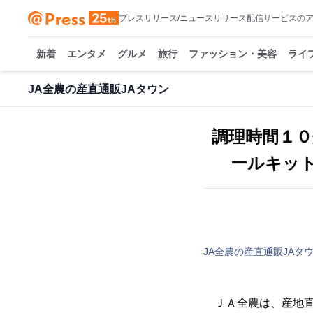
プレスリリース/ニュースリリース配信サービスの
新着
エンタメ
グルメ
旅行
ファッション・美容
ライ
JA全農の産直通販JAタウン
調理時間１０
ールキッ
JA全農の産直通販JAタ
ＪＡ全農は、産地直