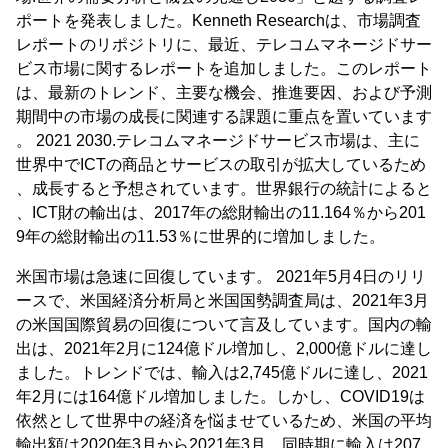
ポートを発表しました。Kenneth Researchは、市場調査
レポートのリポジトリに、最近、テレコムマネージドサー
ビス市場に関するレポートを追加しました。このレポート
は、最新のトレンド、主要な機会、推進要因、および予測
期間中の市場の成長に関連する課題に重点を置いています
。 2021 2030.テレコムマネージドサービス市場は、主に
世界中でICTの商品とサービスの取引が拡大しているため
、成長すると予想されています。世界銀行の統計によると
、ICT財の輸出は、2017年の総財輸出の11.164％から201
9年の総財輸出の11.53％に世界的に増加しました。
米国市場は急速に回復しています。 2021年5月4日のリリ
ースで、米国経済分析局と米国国勢調査局は、2021年3月
の米国国際貿易の回復について言及しています。国内の輸
出は、2021年2月に124億ドル増加し、2,000億ドルに達し
ました。トレンドでは、輸入は2,745億ドルに達し、2021
年2月には164億ドル増加しました。しかし、COVID19は
依然として世界中の経済を悩ませているため、米国の平均
輸出額は2020年3月から2021年3月、同時期に輸入は207