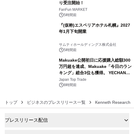
り受注開始！
4
FanFun MARKET
5時間前
『(仮称)エスペリアホテル札幌』2027
年1月下旬開業
5
サムティホールディングス株式会社
5時間前
Makuake公開初日に応援購入総額300
万円超を達成、Makuake「今日のラン
キング」総合3位も獲得。 YECHAN音
6
浴シンギングボウル第2弾の大型サイ
Japan Top Trade
ズ（XL・2XL・3XL）を先行販売中
8時間前
トップ
ビジネスのプレスリリース一覧
Kenneth Research
プレスリリース配信