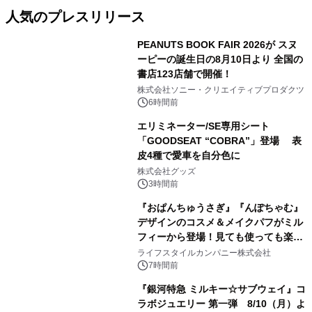
人気のプレスリリース
PEANUTS BOOK FAIR 2026が スヌ
ーピーの誕生日の8月10日より 全国の
書店123店舗で開催！
1
株式会社ソニー・クリエイティブプロダクツ
6時間前
エリミネーター/SE専用シート
「GOODSEAT “COBRA”」登場 表
皮4種で愛車を自分色に
2
株式会社グッズ
3時間前
『おぱんちゅうさぎ』『んぽちゃむ』
デザインのコスメ＆メイクパフがミル
フィーから登場！見ても使っても楽し
3
い、ポップでキュートなコレクショ
ライフスタイルカンパニー株式会社
ン。
7時間前
『銀河特急 ミルキー☆サブウェイ』コ
ラボジュエリー 第一弾 8/10（月）よ