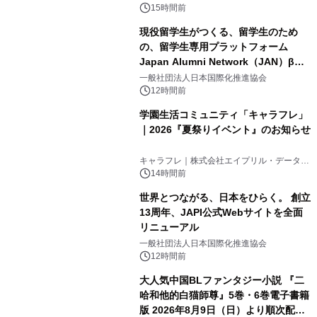
得な素泊まり連泊プランで
15時間前
現役留学生がつくる、留学生のため
の、留学生専用プラットフォーム
Japan Alumni Network（JAN）β版
3
をリリース
一般社団法人日本国際化推進協会
12時間前
学園生活コミュニティ「キャラフレ」
｜2026『夏祭りイベント』のお知らせ
4
キャラフレ｜株式会社エイプリル・データ・
デザインズ
14時間前
世界とつながる、日本をひらく。 創立
13周年、JAPI公式Webサイトを全面
リニューアル
5
一般社団法人日本国際化推進協会
12時間前
大人気中国BLファンタジー小説 『二
哈和他的白猫師尊』5巻・6巻電子書籍
版 2026年8月9日（日）より順次配信