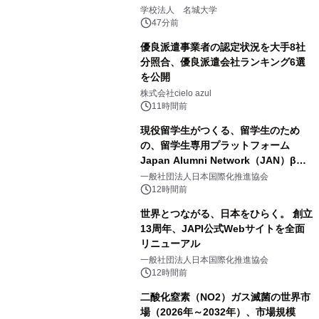
学校法人 名城大学
47分前
優良派遣事業者の認定状況を大手8社
分照合、優良派遣会社ランキング6選
を公開
株式会社cielo azul
11時間前
現役留学生がつくる、留学生のため
の、留学生専用プラットフォーム
Japan Alumni Network（JAN）β版
をリリース
一般社団法人日本国際化推進協会
12時間前
世界とつながる、日本をひらく。 創立
13周年、JAPI公式Webサイトを全面
リニューアル
一般社団法人日本国際化推進協会
12時間前
二酸化窒素（NO2）ガス滅菌の世界市
場（2026年～2032年）、市場規模