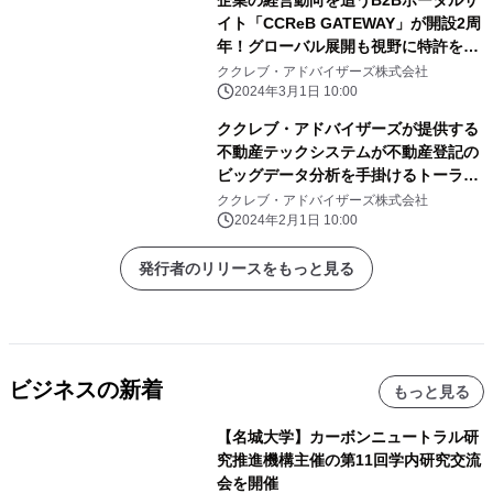
企業の経営動向を追うB2Bポータルサ
イト「CCReB GATEWAY」が開設2周
年！グローバル展開も視野に特許を取
得！
ククレブ・アドバイザーズ株式会社
2024年3月1日 10:00
ククレブ・アドバイザーズが提供する
不動産テックシステムが不動産登記の
ビッグデータ分析を手掛けるトーラス
の"不動産チェッカー”との連携により
ククレブ・アドバイザーズ株式会社
即時に謄本取得が可能に
2024年2月1日 10:00
発行者のリリースをもっと見る
ビジネスの新着
もっと見る
【名城大学】カーボンニュートラル研
究推進機構主催の第11回学内研究交流
会を開催