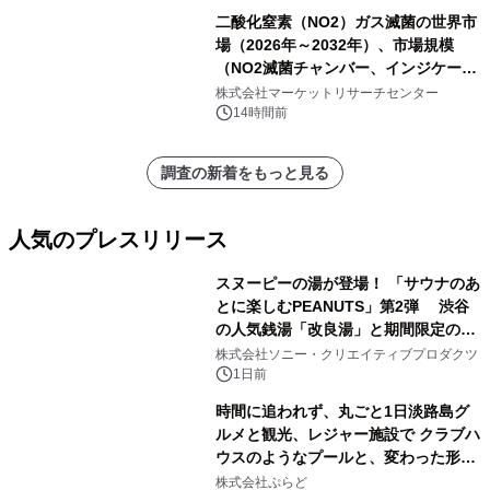
二酸化窒素（NO2）ガス滅菌の世界市
場（2026年～2032年）、市場規模
（NO2滅菌チャンバー、インジケータ
ーおよびモニタリングシステム、その
株式会社マーケットリサーチセンター
他）・分析レポートを発表
14時間前
調査の新着をもっと見る
人気のプレスリリース
スヌーピーの湯が登場！ 「サウナのあ
とに楽しむPEANUTS」第2弾 渋谷
の人気銭湯「改良湯」と期間限定のコ
1
ラボレーション サウナイキタイコラ
株式会社ソニー・クリエイティブプロダクツ
ボグッズも発売決定！
1日前
時間に追われず、丸ごと1日淡路島グ
ルメと観光、レジャー施設で クラブハ
ウスのようなプールと、変わった形の
2
サウナも 「THE BOXY AWAJI」のお
株式会社ぷらど