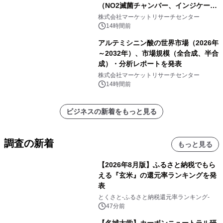
（NO2滅菌チャンバー、インジケータ
ーおよびモニタリングシステム、その
株式会社マーケットリサーチセンター
他）・分析レポートを発表
14時間前
アルテミシニン酸の世界市場（2026年
～2032年）、市場規模（全合成、半合
成）・分析レポートを発表
株式会社マーケットリサーチセンター
14時間前
ビジネスの新着をもっと見る
調査の新着
もっと見る
【2026年8月版】ふるさと納税でもら
える『玄米』の還元率ランキングを発
表
とくさと-ふるさと納税還元率ランキング-
47分前