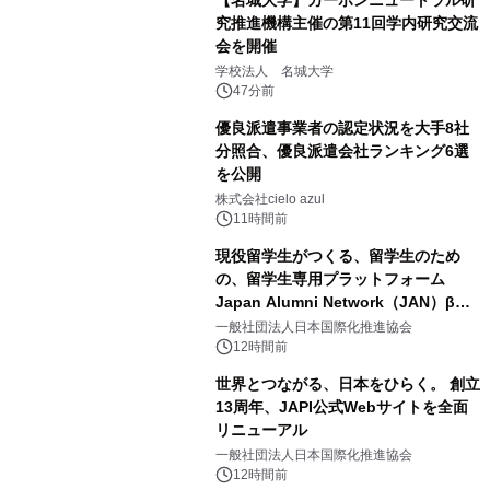
【名城大学】カーボンニュートラル研
究推進機構主催の第11回学内研究交流
会を開催
学校法人 名城大学
47分前
優良派遣事業者の認定状況を大手8社
分照合、優良派遣会社ランキング6選
を公開
株式会社cielo azul
11時間前
現役留学生がつくる、留学生のため
の、留学生専用プラットフォーム
Japan Alumni Network（JAN）β版
をリリース
一般社団法人日本国際化推進協会
12時間前
世界とつながる、日本をひらく。 創立
13周年、JAPI公式Webサイトを全面
リニューアル
一般社団法人日本国際化推進協会
12時間前