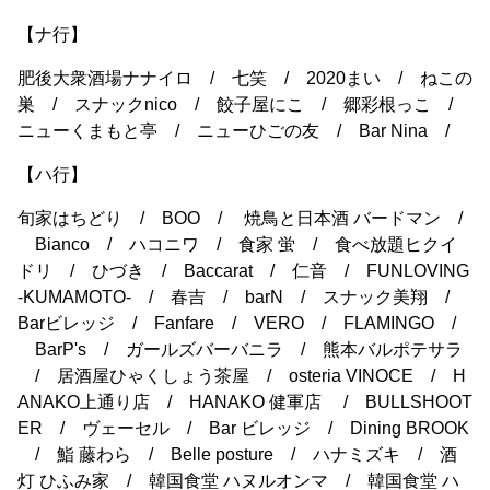
【ナ行】
肥後大衆酒場ナナイロ / 七笑 / 2020まい / ねこの
巣 / スナックnico / 餃子屋にこ / 郷彩根っこ /
ニューくまもと亭 / ニューひごの友 / Bar Nina /
【ハ行】
旬家はちどり / BOO / 焼鳥と日本酒 バードマン /
Bianco / ハコニワ / 食家 蛍 / 食べ放題ヒクイ
ドリ / ひづき / Baccarat / 仁音 / FUNLOVING
-KUMAMOTO- / 春吉 / barN / スナック美翔 /
Barビレッジ / Fanfare / VERO / FLAMINGO /
BarP's / ガールズバーバニラ / 熊本バルポテサラ
/ 居酒屋ひゃくしょう茶屋 / osteria VINOCE / H
ANAKO上通り店 / HANAKO 健軍店 / BULLSHOOT
ER / ヴェーセル / Bar ビレッジ / Dining BROOK
/ 鮨 藤わら / Belle posture / ハナミズキ / 酒
灯 ひふみ家 / 韓国食堂 ハヌルオンマ / 韓国食堂 ハ