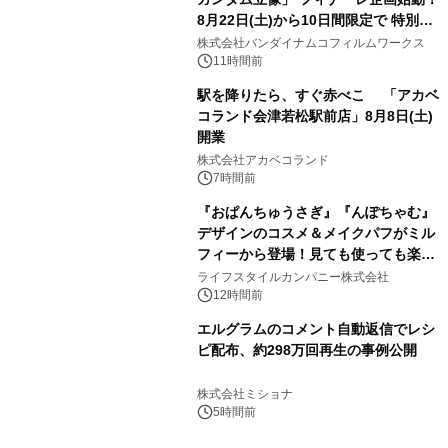
8月22日(土)から10日間限定で 特別映
3
像『UNICORN GUNDAM Statue ―
株式会社バンダイナムコフィルムワークス
BEYOND POSSIBILITY ―』を上映！
11時間前
駅を降りたら、すぐ赤べこ 「アカベ
コランド会津若松駅前店」8月8日(土)
開業
4
株式会社アカベコランド
7時間前
『おぱんちゅうさぎ』『んぽちゃむ』
デザインのコスメ＆メイクパフがミル
フィーから登場！見ても使っても楽し
5
い、ポップでキュートなコレクショ
ライフスタイルカンパニー株式会社
ン。
12時間前
エルグラムのコメント自動返信でレシ
ピ配布、約298万回再生の事例公開
6
株式会社ミショナ
5時間前