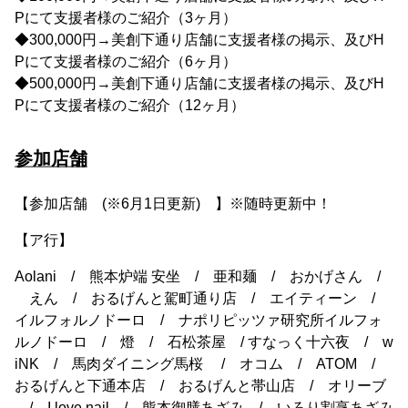
Pにて支援者様のご紹介（3ヶ月）
◆300,000円→美創下通り店舗に支援者様の掲示、及びH
Pにて支援者様のご紹介（6ヶ月）
◆500,000円→美創下通り店舗に支援者様の掲示、及びH
Pにて支援者様のご紹介（12ヶ月）
参加店舗
【参加店舗 (※6月1日更新) 】※随時更新中！
【ア行】
Aolani / 熊本炉端 安坐 / 亜和麺 / おかげさん /
えん / おるげんと駕町通り店 / エイティーン /
イルフォルノドーロ / ナポリピッツァ研究所イルフォ
ルノドーロ / 燈 / 石松茶屋 / すなっく十六夜 / w
iNK / 馬肉ダイニング馬桜 / オコム / ATOM /
おるげんと下通本店 / おるげんと帯山店 / オリーブ
/ I love nail / 熊本御膳あざみ / いろり割烹あざみ