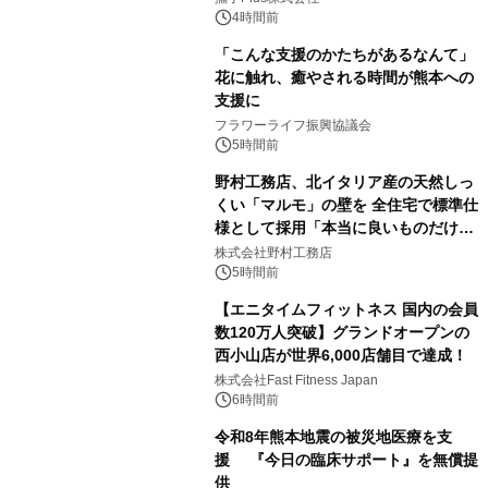
4時間前
「こんな支援のかたちがあるなんて」
花に触れ、癒やされる時間が熊本への
支援に
フラワーライフ振興協議会
5時間前
野村工務店、北イタリア産の天然しっ
くい「マルモ」の壁を 全住宅で標準仕
様として採用「本当に良いものだけに
こだわる」
株式会社野村工務店
5時間前
【エニタイムフィットネス 国内の会員
数120万人突破】グランドオープンの
西小山店が世界6,000店舗目で達成！
株式会社Fast Fitness Japan
6時間前
令和8年熊本地震の被災地医療を支
援 『今日の臨床サポート』を無償提
供