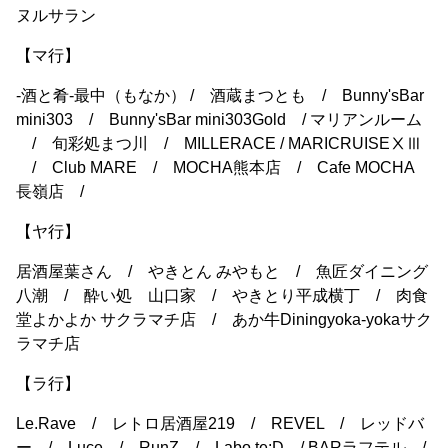
ヌルサラン
【マ行】
-酒と肴-最中（もなか） / 酒蔵まつとも / Bunny'sBar
mini303 / Bunny'sBar mini303Gold / マリアンルーム
/ 旬彩処まつ川 / MILLERACE / MARICRUISEⅩⅢ
/ Club MARE / MOCHA熊本店 / Cafe MOCHA
長嶺店 /
【ヤ行】
居酒屋葉さん / やきとん みやもと / 魚匠ダイニング
八潮 / 酔い処 山口家 / やきとり平成横丁 / 肉食
堂よかよか サクラマチ店 / あか牛Diningyoka-yokaサク
ラマチ店
【ラ行】
Le.Rave / レトロ居酒屋219 / REVEL / レッドバ
ー / Luce / RunZ / Labo te:D / BARラフテル /