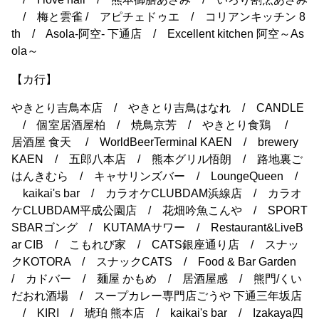
/ 梅と雲雀 / アピチェドゥエ / コリアンキッチン 8
th / Asola-阿空- 下通店 / Excellent kitchen 阿空～As
ola～
【カ行】
やきとり吉鳥本店 / やきとり吉鳥はなれ / CANDLE
/ 個室居酒屋柏 / 焼鳥京芳 / やきとり食鶏 /
居酒屋 食天 / WorldBeerTerminal KAEN / brewery
KAEN / 五郎八本店 / 熊本グリル悟朗 / 路地裏ご
はんきむら / キャサリンズバー / LoungeQueen /
kaikai's bar / カラオケCLUBDAM浜線店 / カラオ
ケCLUBDAM平成公園店 / 花畑吟魚こんや / SPORT
SBARゴング / KUTAMAサワー / Restaurant&LiveB
ar CIB / こもれび家 / CATS銀座通り店 / スナッ
クKOTORA / スナックCATS / Food & Bar Garden
/ カドバー / 麺屋 かもめ / 居酒屋感 / 熊門/くい
だおれ酒場 / スープカレー専門店ごうや 下通三年坂店
/ KIRI / 琥珀 熊本店 / kaikai's bar / Izakaya四