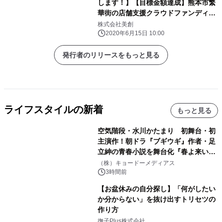
します！】【目標金額達成】熊本市繁
華街の店舗支援クラウドファンディン
グ企画『熊本の街をたすけるモン！
株式会社美創
「応援チケ」 熊本の街をみんなで応援
2020年6月15日 10:00
するばい！』
発行者のリリースをもっと見る
ライフスタイルの新着
もっと見る
空気階段・水川かたまり 初舞台・初
主演作！朝ドラ『ブギウギ』作者・足
立紳の青春小説を舞台化『春よ来い、
マジで来い』キービジュアル解禁！
（株）キョードーメディアス
3時間前
【お盆休みの自分探し】「何がしたい
か分からない」を抜け出すトリセツの
作り方
撫子Plus株式会社