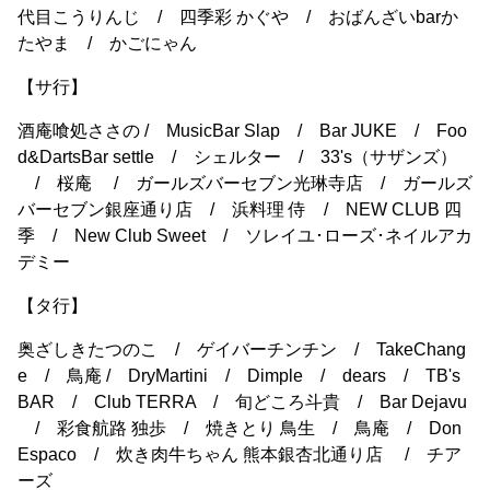
代目こうりんじ / 四季彩 かぐや / おばんざいbarか
たやま / かごにゃん
【サ行】
酒庵喰処ささの / MusicBar Slap / Bar JUKE / Foo
d&DartsBar settle / シェルター / 33's（サザンズ）
/ 桜庵 / ガールズバーセブン光琳寺店 / ガールズ
バーセブン銀座通り店 / 浜料理 侍 / NEW CLUB 四
季 / New Club Sweet / ソレイユ･ローズ･ネイルアカ
デミー
【タ行】
奥ざしきたつのこ / ゲイバーチンチン / TakeChang
e / 鳥庵 / DryMartini / Dimple / dears / TB's
BAR / Club TERRA / 旬どころ斗貴 / Bar Dejavu
/ 彩食航路 独歩 / 焼きとり 鳥生 / 鳥庵 / Don
Espaco / 炊き肉牛ちゃん 熊本銀杏北通り店 / チア
ーズ