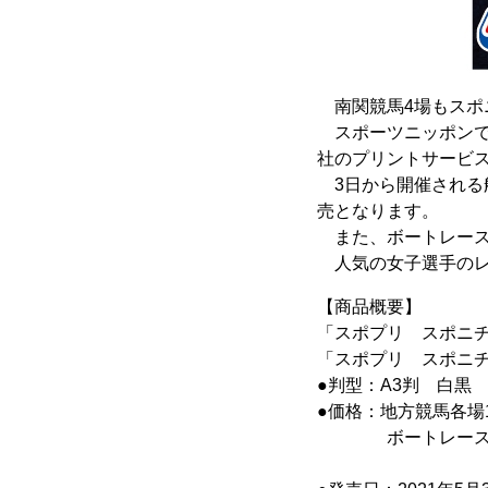
南関競馬4場もスポ
スポーツニッポンで
社のプリントサービ
3日から開催される船
売となります。
また、ボートレース
人気の女子選手のレ
【商品概要】
「スポプリ スポニ
「スポプリ スポニ
●判型：A3判 白黒
●価格：地方競馬各場1
ボートレース各場
全場セット2