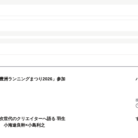
豊洲ランニングまつり2026」参加
パ
次世代のクリエイターへ語る 羽生
 小海途良幹×小島利之