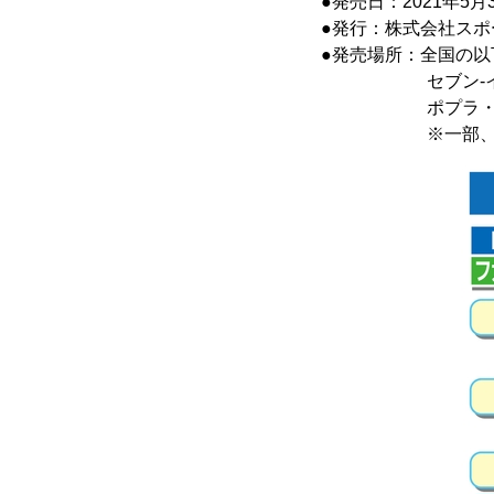
●発売日：2021年5
●発行：株式会社スポ
●発売場所：全国の
セブン-イレブン
ポプラ・デイリ
※一部、サービ