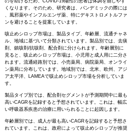
のを助けるため、COVID-19陽性の患者は体調を崩しやす
くなります。そのため、研究者は、パンデミックの際には
、風邪薬やインフルエンザ薬、特にデキストロメトルファ
ンを避けることを提案しています。
咳止めシロップ市場は、製品タイプ、年齢層、流通チャネ
ル、地域に基づいて分類されています。製品別では、去痰
剤、鎮咳剤/抗咳剤、配合剤に分けられます。年齢層別に
見ると、咳止めシロップ市場は、小児用と成人用に二分さ
れます。流通経路別では、小売薬局、病院薬局、オンライ
ン薬局に分布しています。地域別では、北米、欧州、アジ
ア太平洋、LAMEAで咳止めシロップ市場を分析していま
す。
製品タイプ別では、配合剤セグメントが予測期間中に最も
高いCAGRを記録すると予想されています。これは、幅広
い呼吸器系疾患の治療に用いられることに起因します。
年齢層別では、成人が最も高いCAGRを記録すると予想さ
れています。これは、政府によって咳止めシロップが推奨