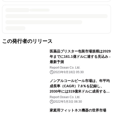
この発行者のリリース
医薬品ブリスター包装市場規模は2029
年までに161.1億ドルに達する見込み -
最新予測
Report Ocean Co. Ltd.
2023年9月18日 05:30
ノンアルコールビール市場は、年平均
成長率（CAGR）7.8％を記録し、
2030年には319億米ドルに成長すると
予測される
Report Ocean Co. Ltd.
2022年5月3日 06:30
家庭用フィットネス機器の世界市場