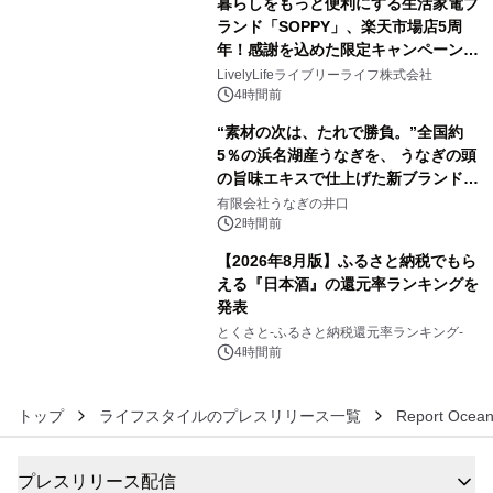
暮らしをもっと便利にする生活家電ブ
アーティストを フィーチャーしたアニ
ランド「SOPPY」、楽天市場店5周
メーションを公開～
年！感謝を込めた限定キャンペーンを
4
8月10日より開催
LivelyLifeライブリーライフ株式会社
4時間前
“素材の次は、たれで勝負。”全国約
5％の浜名湖産うなぎを、 うなぎの頭
の旨味エキスで仕上げた新ブランド
5
「井口の誉」誕生
有限会社うなぎの井口
2時間前
【2026年8月版】ふるさと納税でもら
える『日本酒』の還元率ランキングを
発表
6
とくさと-ふるさと納税還元率ランキング-
4時間前
トップ
ライフスタイルのプレスリリース一覧
Report Ocean
プレスリリース配信