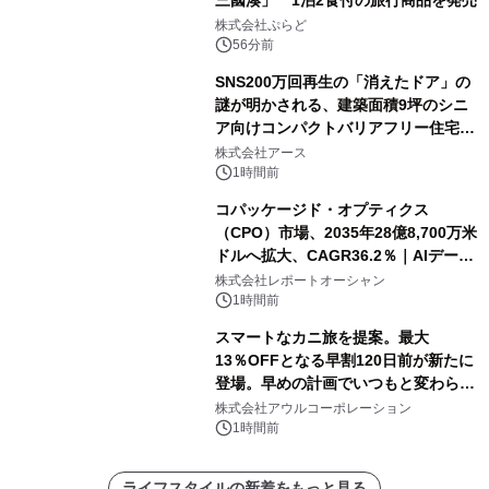
三國湊」 1泊2食付の旅行商品を発売
株式会社ぷらど
56分前
SNS200万回再生の「消えたドア」の
謎が明かされる、建築面積9坪のシニ
ア向けコンパクトバリアフリー住宅が
誕生
株式会社アース
1時間前
コパッケージド・オプティクス
（CPO）市場、2035年28億8,700万米
ドルへ拡大、CAGR36.2％｜AIデータ
センター・高速光通信需要が成長を加
株式会社レポートオーシャン
速
1時間前
スマートなカニ旅を提案。最大
13％OFFとなる早割120日前が新たに
登場。早めの計画でいつもと変わらぬ
大人の冬旅を。ー夕日ヶ浦温泉「佳松
株式会社アウルコーポレーション
苑 別邸ふうか」ー
1時間前
ライフスタイルの新着をもっと見る