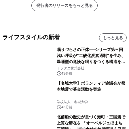
発行者のリリースをもっと見る
ライフスタイルの新着
もっと見る
眠りづらさの正体──シリーズ第三回
浅い呼吸が"二酸化炭素過剰"を生み、
爆睡型の危険な眠りをつくる構造を解
説
トラタニ株式会社
43分前
【名城大学】ボランティア協議会が熊
本地震で募金活動を実施
学校法人 名城大学
43分前
北前船の歴史が息づく港町・三国湊で
上質な滞在を 「オーベルジュほまち