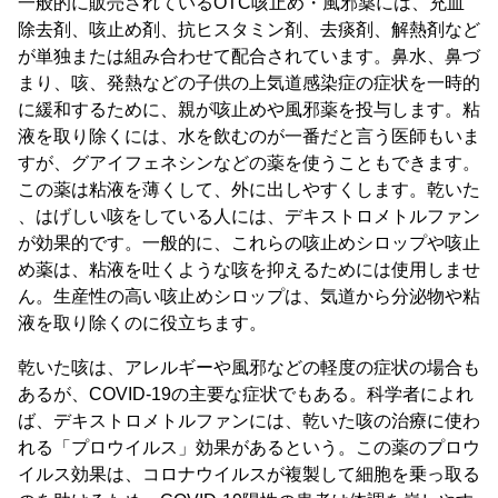
一般的に販売されているOTC咳止め・風邪薬には、充血
除去剤、咳止め剤、抗ヒスタミン剤、去痰剤、解熱剤など
が単独または組み合わせて配合されています。鼻水、鼻づ
まり、咳、発熱などの子供の上気道感染症の症状を一時的
に緩和するために、親が咳止めや風邪薬を投与します。粘
液を取り除くには、水を飲むのが一番だと言う医師もいま
すが、グアイフェネシンなどの薬を使うこともできます。
この薬は粘液を薄くして、外に出しやすくします。乾いた
、はげしい咳をしている人には、デキストロメトルファン
が効果的です。一般的に、これらの咳止めシロップや咳止
め薬は、粘液を吐くような咳を抑えるためには使用しませ
ん。生産性の高い咳止めシロップは、気道から分泌物や粘
液を取り除くのに役立ちます。
乾いた咳は、アレルギーや風邪などの軽度の症状の場合も
あるが、COVID-19の主要な症状でもある。科学者によれ
ば、デキストロメトルファンには、乾いた咳の治療に使わ
れる「プロウイルス」効果があるという。この薬のプロウ
イルス効果は、コロナウイルスが複製して細胞を乗っ取る