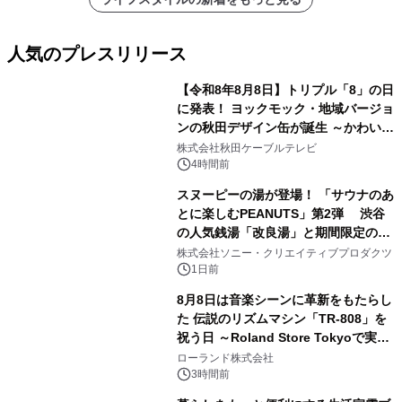
人気のプレスリリース
【令和8年8月8日】トリプル「8」の日
に発表！ ヨックモック・地域バージョ
ンの秋田デザイン缶が誕生 ～かわいい
1
秋田犬の子犬と秋田の四季と名所を巡
株式会社秋田ケーブルテレビ
るパッケージ～ 9月1日(火)秋田県内で
4時間前
販売開始
スヌーピーの湯が登場！ 「サウナのあ
とに楽しむPEANUTS」第2弾 渋谷
の人気銭湯「改良湯」と期間限定のコ
2
ラボレーション サウナイキタイコラ
株式会社ソニー・クリエイティブプロダクツ
ボグッズも発売決定！
1日前
8月8日は音楽シーンに革新をもたらし
た 伝説のリズムマシン「TR-808」を
祝う日 ～Roland Store Tokyoで実機
3
を展示しての 記念キャンペーンを開
ローランド株式会社
催 英国ラジオ「NTS」の 特別プログ
3時間前
ラムや、「TR-808」を愛する伝説的