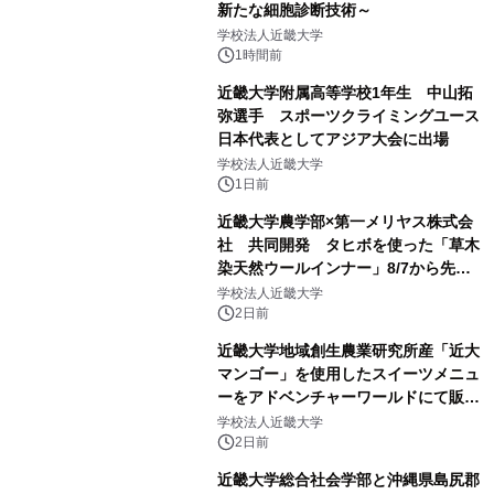
新たな細胞診断技術～
学校法人近畿大学
1時間前
近畿大学附属高等学校1年生 中山拓
弥選手 スポーツクライミングユース
日本代表としてアジア大会に出場
学校法人近畿大学
1日前
近畿大学農学部×第一メリヤス株式会
社 共同開発 タヒボを使った「草木
染天然ウールインナー」8/7から先行
販売
学校法人近畿大学
2日前
近畿大学地域創生農業研究所産「近大
マンゴー」を使用したスイーツメニュ
ーをアドベンチャーワールドにて販売
します パークでしか味わえない期間
学校法人近畿大学
限定スイーツを楽しんで♪
2日前
近畿大学総合社会学部と沖縄県島尻郡