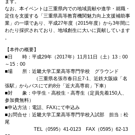
ます。
なお、本イベントは三重県内での地域貢献や進学・就職・
定住を支援する「三重県高等教育機関魅力向上支援補助事
業」の一環であり、平成27年度（2015年度）から3年間に
わたり採択されており、地域創生に大いに貢献しています
。
【本件の概要】
■日 時：平成29年（2017年）11月11日（土）13：00
～15：00
■場 所：近畿大学工業高等専門学校 グラウンド
（三重県名張市春日丘7-1、近鉄大阪線「名
張駅」からバスにて約8分「近大高専前」下車）
■対 象：中学生・高校生・高専生（定員先着150人、
参加費無料）
■申込方法：電話、FAXにて申込み
■お問合せ：近畿大学工業高等専門学校入試部 担当：松
尾
TEL（0595）41-0123 FAX（0595）62-13