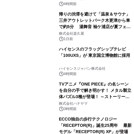
ぐっと豊かに
4時間前
帰りの渋滞を避けて「温泉＆サウナ」
三井アウトレットパーク木更津から車
で約5分 湯舞音 袖ケ浦店が夏フェア
3
メニューを提供
株式会社楽久屋
1日前
ハイセンスのフラッグシップテレビ
「100UXS」が 東京国立博物館に採用
4
ハイセンスジャパン株式会社
4時間前
TVアニメ『ONE PIECE』の名シーン
を自分の手で解き明かす！ メタル製立
体パズル3種が登場！ ～ストーリーと
5
ギミックが融合した 大人の体験型パズ
株式会社ハナヤマ
ルが8月7日(金)12時より先行予約受付
3時間前
開始～
ECCO独自の歩行テクノロジー
「RECEPTOR(R)」誕生25周年 最新
モデル「RECEPTOR(R) XP」が登場