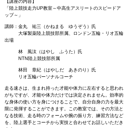
【講座の内容】
「陸上競技走力UP教室～中高生アスリートのスピードア
ップ～」
講師：金丸 祐三（かねまる ゆうぞう）氏
大塚製薬陸上競技部所属、ロンドン五輪・リオ五輪
出場
林 風汰（はやし ふうた）氏
NTN陸上競技部所属
林田 章紀（はやしだ あきのり）氏
リオ五輪パーソナルコーチ
走る速さは、生まれ持った才能や体力に左右すると思われ
がちですが、才能や体力だけでは決定されません。効率的
な身体の使い方を身につけることで、自分自身の力を最大
限に発揮することができます。この教室では、その方法と
なる技術、走る時のフォームや腕の振り方、練習方法など
を、陸上選手とコーチから実技と合わせてお話しいただき