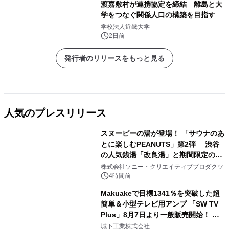
渡嘉敷村が連携協定を締結 離島と大
学をつなぐ関係人口の構築を目指す
学校法人近畿大学
2日前
発行者のリリースをもっと見る
人気のプレスリリース
スヌーピーの湯が登場！ 「サウナのあ
とに楽しむPEANUTS」第2弾 渋谷
の人気銭湯「改良湯」と期間限定のコ
1
ラボレーション サウナイキタイコラ
株式会社ソニー・クリエイティブプロダクツ
ボグッズも発売決定！
4時間前
Makuakeで目標1341％を突破した超
簡単＆小型テレビ用アンプ 「SW TV
Plus」8月7日より一般販売開始！ ケ
2
ーブル1本つなぐだけ、テレビの音が
城下工業株式会社