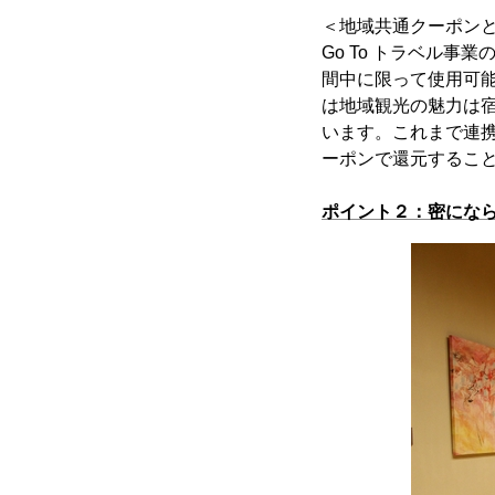
＜地域共通クーポン
Go To トラベル
間中に限って使用可
は地域観光の魅力は
います。これまで連
ーポンで還元するこ
ポイント２：密にな