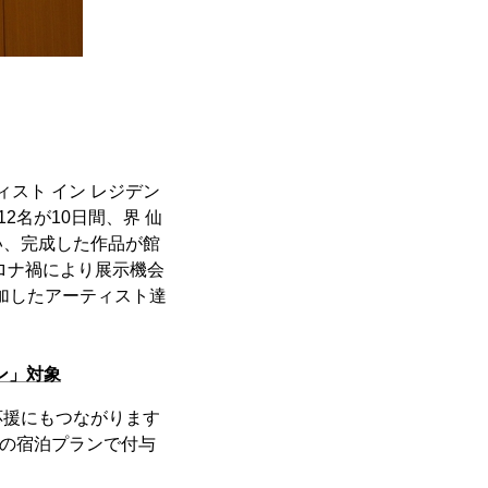
スト イン レジデン
2名が10日間、界 仙
い、完成した作品が館
ロナ禍により展示機会
加したアーティスト達
ン」対象
応援にもつながります
対象の宿泊プランで付与