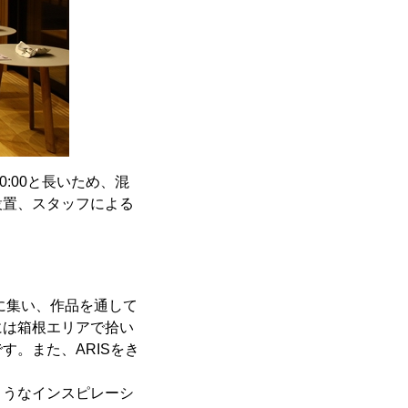
:00と長いため、混
設置、スタッフによる
に集い、作品を通して
には箱根エリアで拾い
。また、ARISをき
ようなインスピレーシ