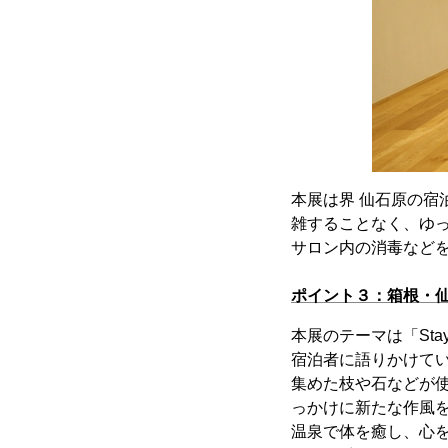
本展は界 仙石原の宿
雑することなく、ゆ
サロン内の消毒など
ポイント３：箱根・
本展のテーマは「St
宿泊者に語りかけて
集めた枝や石などが使
っかけに新たな作風
温泉で体を癒し、心