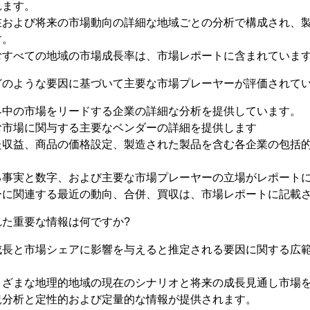
れます。
在および将来の市場動向の詳細な地域ごとの分析で構成され、
す。
むすべての地域の市場成長率は、市場レポートに含まれていま
どのような要因に基づいて主要な市場プレーヤーが評価されてい
界中の市場をリードする企業の詳細な分析を提供しています。
む市場に関与する主要なベンダーの詳細を提供します
た収益、商品の価格設定、製造された製品を含む各企業の包括
。
る事実と数字、および主要な市場プレーヤーの立場がレポート
ーに関連する最近の動向、合併、買収は、市場レポートに記載
た重要な情報は何ですか?
成長と市場シェアに影響を与えると推定される要因に関する広
まざまな地理的地域の現在のシナリオと将来の成長見通し市場
況分析と定性的および定量的な情報が提供されます。