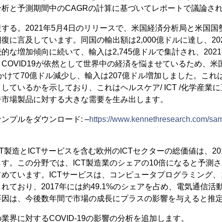
析と予測期間中のCAGRの計算に基づいてレポートで議論さ
する。2021年5月4日のリリースで、米国経済分析局と米国国勢
に言及しています。同国の輸出額は2,000億ドルに達し、202
な増加傾向に続いて、輸入は2,745億ドルで集計され、2021
COVID19が依然として世界中の経済を悩ませているため、米国
月にかけて70億ドル減少し、輸入は207億ドル増加しました。こ
しているかを示しており、これはヘルスケア/ ICT /化学産業
告市場製品に対する大きな需要を生み出します。
ンプルをダウンロード: –
https://www.kennethresearch.com/sa
、ICT製造とICTサービスを含む欧州のICTセクターの総価値は、20
す。この分野では、ICT製造業のシェアの10倍になると予測さ
めています。ICTサービスは、コンピュータプログラミング
ており、2017年には約49.1%のシェアを占め、電気通信活動
要因は、今後数年間で市場の成長にプラスの影響を与えると推
業界に対するCOVID-19の影響の分析を追加します。