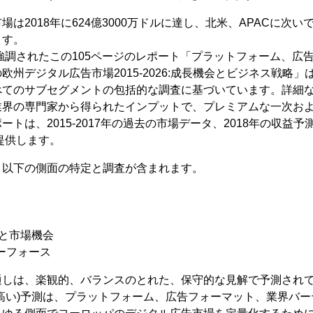
は2018年に624億3000万ドルに達し、北米、APACに次
ます。
で強調されたこの105ページのレポート「プラットフォーム、広
欧州デジタル広告市場2015-2026:成長機会とビジネス戦略
べてのサブセグメントの包括的な調査に基づいています。詳細
業界の専門家から得られたインプットで、プレミアムな一次お
トは、2015-2017年の過去の市場データ、2018年の収益予
を提供します。
、以下の側面の特定と調査が含まれます。
ドと市場機会
ーフォース
通しは、楽観的、バランスのとれた、保守的な見解で予測され
高い)予測は、プラットフォーム、広告フォーマット、業界バ