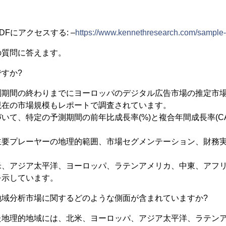
Fにアクセスする: –
https://www.kennethresearch.com/sample
の質問に答えます。
すか?
測期間の終わりまでにヨーロッパのデジタル広告市場の推定市
現在の市場規模もレポートで調査されています。
いて、特定の予測期間の前年比成長率(%)と複合年間成長率(C
主要プレーヤーの地理的範囲、市場セグメンテーション、財務
。
米、アジア太平洋、ヨーロッパ、ラテンアメリカ、中東、アフ
を示しています。
地域分析市場に関するどのような側面が含まれていますか?
た地理的地域には、北米、ヨーロッパ、アジア太平洋、ラテン