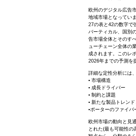
欧州のデジタル広告市場
地域市場となってい
27の表と42の数字
バーティカル、国別の
告市場全体とそのす
ューチェーン全体の
成されます。このレポー
2026年までの予測
詳細な定性分析には
• 市場構造
• 成長ドライバー
• 制約と課題
• 新たな製品トレン
•ポーターのファイバ
欧州市場の動向と見
とれた(最も可能性の