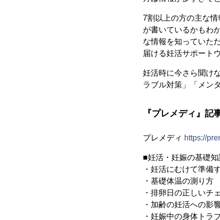
7割以上の方の主な
が書いているかもわ
な情報を知っていた
届ける妊活サポート
妊活時に今さら聞け
ラブル対策」「メン
『プレメディ』記
プレメディ
https://pr
■妊活・妊娠の基礎知
・妊活にむけて準備
・基礎体温の測り方
・排卵日の正しいチ
・加齢の妊活への影
・妊娠中の身体トラ