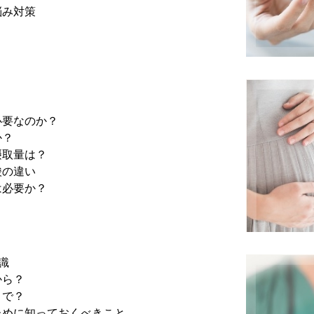
悩み対策
必要なのか？
か？
摂取量は？
酸の違い
は必要か？
識
から？
まで？
ために知っておくべきこと