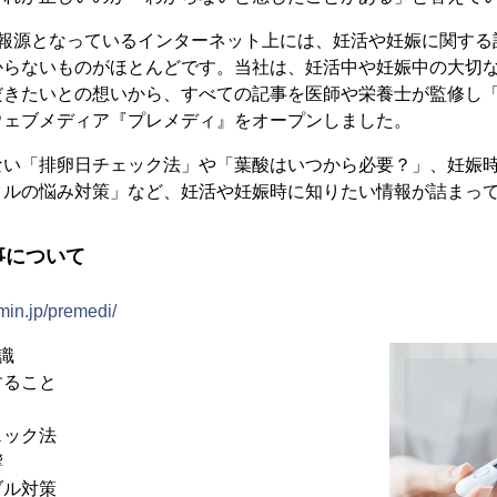
情報源となっているインターネット上には、妊活や妊娠に関する
からないものがほとんどです。当社は、妊活中や妊娠中の大切
だきたいとの想いから、すべての記事を医師や栄養士が監修し
ウェブメディア『プレメディ』をオープンしました。
ない「排卵日チェック法」や「葉酸はいつから必要？」、妊娠
タルの悩み対策」など、妊活や妊娠時に知りたい情報が詰まっ
事について
emin.jp/premedi/
識
すること
ェック法
響
ブル対策