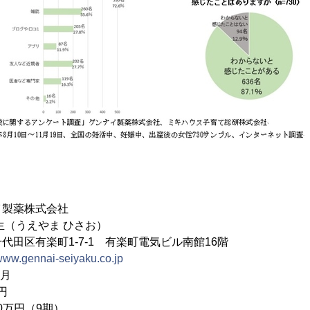
製薬株式会社
うえやま ひさお）
代田区有楽町1-7-1 有楽町電気ビル南館16階
/www.gennai-seiyaku.co.jp
月
円
0万円（9期）