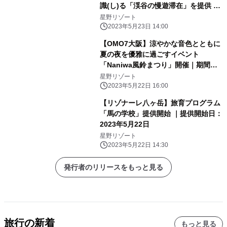
識(し)る「渓谷の慢遊滞在」を提供 ～
森林散策や川辺のピクニックで谷關(グ
星野リゾート
ーグァン)と「つながる」2泊3日の滞
2023年5月23日 14:00
在プログラム～｜期間：2023年7月1
【OMO7大阪】涼やかな音色とともに
日〜8月31日
夏の夜を優雅に過ごすイベント
「Naniwa風鈴まつり」開催｜期間：
2023年6月1日～8月31日
星野リゾート
2023年5月22日 16:00
【リゾナーレ八ヶ岳】旅育プログラム
「馬の学校」提供開始 ｜提供開始日：
2023年5月22日
星野リゾート
2023年5月22日 14:30
発行者のリリースをもっと見る
旅行の新着
もっと見る