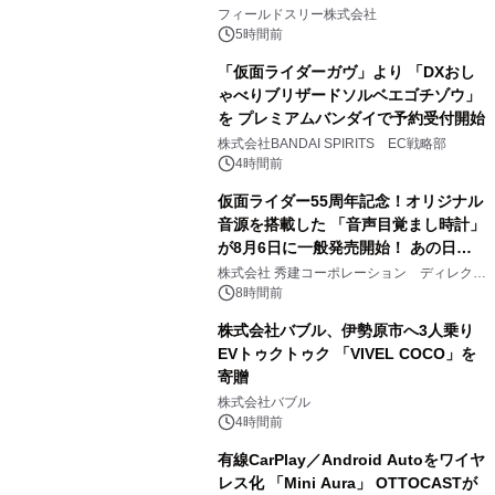
2
約1300万画素、用途別に選べるコンデ
フィールドスリー株式会社
ジ新登場
5時間前
「仮面ライダーガヴ」より 「DXおし
ゃべりブリザードソルベエゴチゾウ」
を プレミアムバンダイで予約受付開始
3
株式会社BANDAI SPIRITS EC戦略部
4時間前
仮面ライダー55周年記念！オリジナル
音源を搭載した 「音声目覚まし時計」
が8月6日に一般発売開始！ あの日の
4
大興奮が今甦る
株式会社 秀建コーポレーション ディレクト
アートギャラリー
8時間前
株式会社バブル、伊勢原市へ3人乗り
EVトゥクトゥク 「VIVEL COCO」を
寄贈
5
株式会社バブル
4時間前
有線CarPlay／Android Autoをワイヤ
レス化 「Mini Aura」 OTTOCASTが