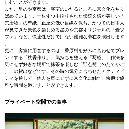
しむことができます。
また、星のや京都は、客室のいたるところに京文化をちり
ばめています。一枚ずつ手刷りされた伝統文様が美しい「
京唐紙」の壁紙、正座の低い目線を保ち、かつての日本人
が見てきた景色を楽しめる星のや京都オリジナルの「畳ソ
ファ」など、快適性だけではない優雅な滞在を演出します
。
更に、客室に用意するのは、香原料を好みに合わせてブレ
ンドする「枕香作り」、気持ちを整える「写経」、作法を
気にせず好きな場所で抹茶を楽しむ「野点籠（のだてかご
）」の貸出などです。その時の気分に合わせたアクティビ
ティを通して、他人を気にせずに京文化に触れ、快適で優
雅な時間を過ごすことができます。
プライベート空間での食事