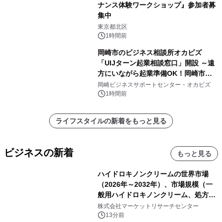
ナンス体験ワークショップ』参加者募
集中
東京都北区
1時間前
岡崎市のビジネス相談所オカビズ
「UIJターン起業相談窓口」開設 ～遠
方にいながら起業準備OK！岡崎市を
挑戦者があつまるまちに～
岡崎ビジネスサポートセンター・オカビズ
1時間前
ライフスタイルの新着をもっと見る
ビジネスの新着
もっと見る
ハイドロキノンクリームの世界市場
（2026年～2032年）、市場規模（一
般用ハイドロキノンクリーム、処方用
ハイドロキノンクリーム）・分析レポ
株式会社マーケットリサーチセンター
ートを発表
13分前