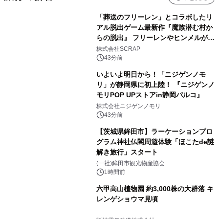
「葬送のフリーレン」とコラボしたリ
アル脱出ゲーム最新作『魔族潜む村か
らの脱出』 フリーレンやヒンメルが武
器を手に魔族を見据える描き下ろしメ
株式会社SCRAP
インビジュアル公開
43分前
いよいよ明日から！「ニジゲンノモ
リ」が静岡県に初上陸！ 『ニジゲンノ
モリPOP UPストアin静岡パルコ』
株式会社ニジゲンノモリ
43分前
【茨城県鉾田市】ラーケーションプロ
グラム神社仏閣周遊体験「ほこたde謎
解き旅行」スタート
(一社)鉾田市観光物産協会
1時間前
六甲高山植物園 約3,000株の大群落 キ
レンゲショウマ見頃