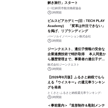
解き旅行」スタート
(一社)鉾田市観光物産協会
1時間前
ビルスピアカデミー(旧：TECH PLAY
Academy) 「変革は外注できない」
を掲げ、リブランディング
パーソルイノベーション株式会社
1時間前
ジーンクエスト、遺伝子情報の安全な
企業連携技術で特許取得 本人同意か
ら履歴管理まで、事業者の遺伝子デー
タ活用を支援
株式会社ジーンクエスト
1時間前
【2026年8月版】ふるさと納税でもら
える『ウイスキー』の還元率ランキン
グを発表
とくさと-ふるさと納税還元率ランキング-
1時間前
＜事前案内＞『造形制作＆彫刻メンテ