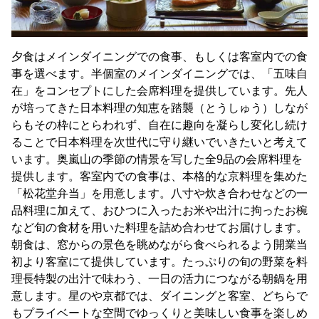
夕食はメインダイニングでの食事、もしくは客室内での食
事を選べます。半個室のメインダイニングでは、「五味自
在」をコンセプトにした会席料理を提供しています。先人
が培ってきた日本料理の知恵を踏襲（とうしゅう）しなが
らもその枠にとらわれず、自在に趣向を凝らし変化し続け
ることで日本料理を次世代に守り継いでいきたいと考えて
います。奥嵐山の季節の情景を写した全9品の会席料理を
提供します。客室内での食事は、本格的な京料理を集めた
「松花堂弁当」を用意します。八寸や炊き合わせなどの一
品料理に加えて、おひつに入ったお米や出汁に拘ったお椀
など旬の食材を用いた料理を詰め合わせてお届けします。
朝食は、窓からの景色を眺めながら食べられるよう開業当
初より客室にて提供しています。たっぷりの旬の野菜を料
理長特製の出汁で味わう、一日の活力につながる朝鍋を用
意します。星のや京都では、ダイニングと客室、どちらで
もプライベートな空間でゆっくりと美味しい食事を楽しめ