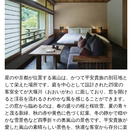
星のや京都が位置する嵐山は、かつて平安貴族の別荘地と
して栄えた場所です。庭を中心として設計された25室の
客室全てが大堰川（おおいがわ）に面しており、窓を開け
ると渓谷を流れるさわやかな風を感じることができます。
この窓から臨めるのは、春の盛りの桜と桜吹雪、夏の青々
と茂る新緑、秋の赤や黄色に色づく紅葉、冬の静かで穏や
かな雪景色など四季折々の奥嵐山の景色です。平安貴族が
愛した嵐山の素晴らしい景色を、快適な客室から存分に楽