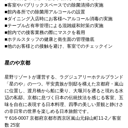
■客室やパブリックスペースでの除菌清掃の実施
■館内各所での除菌用アルコールの設置
■ダイニング入店時にお客様へアルコール消毒の実施
■テーブル占有率管理による混雑緩和対策の実施
■館内での接客業務の際にマスクを着用
■ホテルスタッフの健康と衛生面の管理徹底
■他のお客様との接触を避け、客室でのチェックイン
星のや京都
星野リゾートが運営する、ラグジュアリーホテルブランド
「星のや」の一つ。平安貴族が別邸を構えた京都府・嵐山
に位置し、渡月橋から船に乗り、大堰川を遡ると現れる水
辺の私邸。京都に息づく日本の伝統技法を感じる客室、五
味を自在に表現する日本料理、四季の美しい景観と静けさ
の非日常の世界を楽しめる日本旅館です。
〒616-0007 京都府京都市西京区嵐山元録山町11-2／客室
数 25室