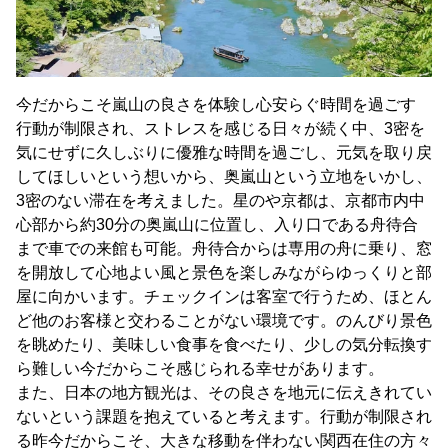
今だからこそ嵐山の良さを体験し心安らぐ時間を過ごす
行動が制限され、ストレスを感じる日々が続く中、3密を
気にせずに久しぶりに優雅な時間を過ごし、元気を取り戻
してほしいという想いから、奥嵐山という立地をいかし、
3密のない滞在を考えました。星のや京都は、京都市内中
心部から約30分の奥嵐山に位置し、入り口である舟待合
まで車での来館も可能。舟待合からは専用の舟に乗り、窓
を開放して心地よい風と景色を楽しみながらゆっくりと部
屋に向かいます。チェックインは客室で行うため、ほとん
ど他のお客様と交わることがない環境です。のんびり景色
を眺めたり、美味しい食事を食べたり、少しの気分転換す
ら難しい今だからこそ感じられる幸せがあります。
また、日本の地方観光は、その良さを地元に伝えきれてい
ないという課題を抱えていると考えます。行動が制限され
る昨今だからこそ、大きな移動を伴わない関西在住の方々