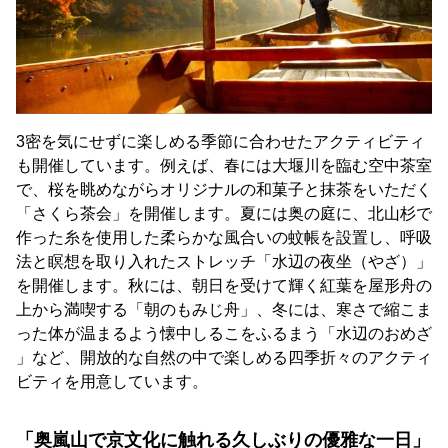
3密を気にせずに楽しめる季節に合わせたアクティビティ
も開催しています。例えば、春には大堰川を臨む空中茶室
で、桜を眺めながらオリジナルの和菓子と抹茶をいただく
「さくら茶会」を開催します。夏には奥の庭に、北山杉で
作った糸を使用した柔らかな風合いの蚊帳を設置し、呼吸
法と瞑想を取り入れたストレッチ「水辺の夜坐（やざ）」
を開催します。秋には、朝日を受けて輝く紅葉を屋形舟の
上から満喫する「朝のもみじ舟」、冬には、寒さで縮こま
った体が温まるよう懐中しるこをふるまう「水辺のおめざ
」など、開放的な自然の中で楽しめる四季折々のアクティ
ビティを用意しています。
「奥嵐山で京文化に触れる久しぶりの優雅な一日」