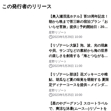
この発行者のリリース
【奥入瀬渓流ホテル】苔10周年記念！
朝から晩まで苔三昧の宿泊プラン「お
いらせ苔旅」提供 | 予約開始日：2023
年6月13日／期間：2023年6月24日〜
星野リゾート
2024年6月19日
2023年5月29日 10:00
【リゾナーレ大阪】泡、波、光の現象
や貝、サンゴなどの素材から海の世界
の楽しさを創造する「海とつながるア
トリエ」誕生｜期間：2023年6月1
星野リゾート
日〜9月30日
2023年5月26日 11:00
【リゾナーレ那須】花ズッキーニや稚
鮎、胡瓜など夏の味覚を堪能する 夏限
定ディナーコースを提供～メインダイ
ニング「OTTO SETTE(オットセッテ)
星野リゾート
NASU(ナス)」のフルコース～| 期間：
2023年5月25日 10:00
2023年6月21日～9月15日
【星のやグーグァン】スロートラベル
で、爽涼な沐暑(ムース―)リゾートを