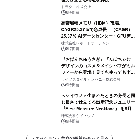
トラタニ株式会社
8時間前
高帯域幅メモリ（HBM）市場、
CAGR25.37％で急成長｜（CAGR）
25.37％ AIデータセンター・GPU需要
拡大が2035年の市場成長を牽引
株式会社レポートオーシャン
8時間前
『おぱんちゅうさぎ』『んぽちゃむ』
デザインのコスメ＆メイクパフがミル
フィーから登場！見ても使っても楽し
い、ポップでキュートなコレクショ
ライフスタイルカンパニー株式会社
ン。
9時間前
＜ケイウノ＞生まれたときの身長と同
じ長さで仕立てる出産記念ジュエリー
『First Measure Necklace』 を8月14
日(金)に発売
株式会社ケイ・ウノ
9時間前
ファッション・美容の新着をもっと見る