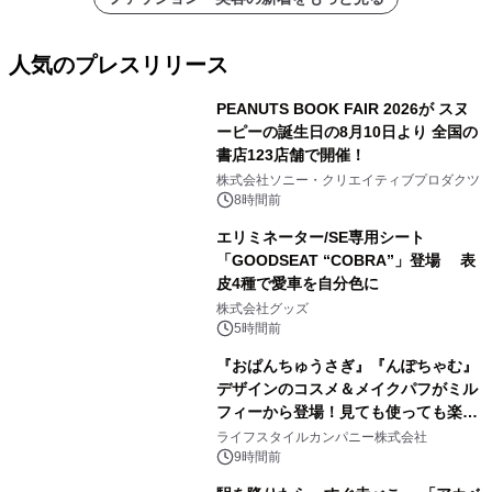
人気のプレスリリース
PEANUTS BOOK FAIR 2026が スヌ
ーピーの誕生日の8月10日より 全国の
書店123店舗で開催！
1
株式会社ソニー・クリエイティブプロダクツ
8時間前
エリミネーター/SE専用シート
「GOODSEAT “COBRA”」登場 表
皮4種で愛車を自分色に
2
株式会社グッズ
5時間前
『おぱんちゅうさぎ』『んぽちゃむ』
デザインのコスメ＆メイクパフがミル
フィーから登場！見ても使っても楽し
3
い、ポップでキュートなコレクショ
ライフスタイルカンパニー株式会社
ン。
9時間前