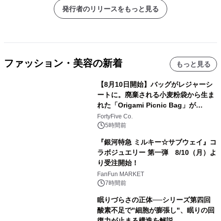
発行者のリリースをもっと見る
ファッション・美容の新着
もっと見る
【8月10日開始】バッグがレジャーシ
ートに。廃棄される小麦粉袋から生ま
れた「Origami Picnic Bag」が
Makuakeに登場
FortyFive Co.
5時間前
『銀河特急 ミルキー☆サブウェイ』コ
ラボジュエリー 第一弾 8/10（月）よ
り受注開始！
FanFun MARKET
7時間前
眠りづらさの正体──シリーズ第四回
酸素不足で"細胞が膨張し"、眠りの回
復力が止まる構造を解説