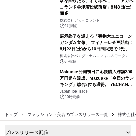
駅を降りたら、すぐ赤べこ 「アカベ
コランド会津若松駅前店」8月8日(土)
開業
4
株式会社アカベコランド
5時間前
展示終了を迎える「実物大ユニコーン
ガンダム立像」 フィナーレ企画始動！
8月22日(土)から10日間限定で 特別映
5
像『UNICORN GUNDAM Statue ―
株式会社バンダイナムコフィルムワークス
BEYOND POSSIBILITY ―』を上映！
8時間前
Makuake公開初日に応援購入総額300
万円超を達成、Makuake「今日のラン
キング」総合3位も獲得。 YECHAN音
6
浴シンギングボウル第2弾の大型サイ
Japan Top Trade
ズ（XL・2XL・3XL）を先行販売中
10時間前
トップ
ファッション・美容のプレスリリース一覧
株式会社A
プレスリリース配信