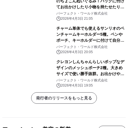
のちょこんぬいぐるみ！バッグに付け
てお出かけしたり小物を持たせたりと
自由に楽しめる！
パーフェクト・ワールド株式会社
2026年4月3日 21:05
チャーム単体でも使えるサンリオのペ
ンチャームキーホルダー5種。ペンや
ポーチ、キーホルダーに付けて自分だ
けのアレンジしよう
パーフェクト・ワールド株式会社
2026年4月3日 20:05
クレヨンしんちゃんらしいポップなデ
ザインのメッシュポーチ2種。大きめ
サイズで使い勝手抜群。お出かけや旅
行にぜひ！
パーフェクト・ワールド株式会社
2026年4月3日 19:05
発行者のリリースをもっと見る