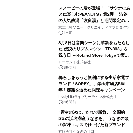
販売開始
スヌーピーの湯が登場！ 「サウナのあ
とに楽しむPEANUTS」第2弾 渋谷
の人気銭湯「改良湯」と期間限定のコ
2
ラボレーション サウナイキタイコラ
株式会社ソニー・クリエイティブプロダクツ
ボグッズも発売決定！
1日前
8月8日は音楽シーンに革新をもたらし
た 伝説のリズムマシン「TR-808」を
祝う日 ～Roland Store Tokyoで実機
3
を展示しての 記念キャンペーンを開
ローランド株式会社
催 英国ラジオ「NTS」の 特別プログ
3時間前
ラムや、「TR-808」を愛する伝説的
暮らしをもっと便利にする生活家電ブ
アーティストを フィーチャーしたアニ
ランド「SOPPY」、楽天市場店5周
メーションを公開～
年！感謝を込めた限定キャンペーンを
4
8月10日より開催
LivelyLifeライブリーライフ株式会社
3時間前
“素材の次は、たれで勝負。”全国約
5％の浜名湖産うなぎを、 うなぎの頭
の旨味エキスで仕上げた新ブランド
5
「井口の誉」誕生
有限会社うなぎの井口