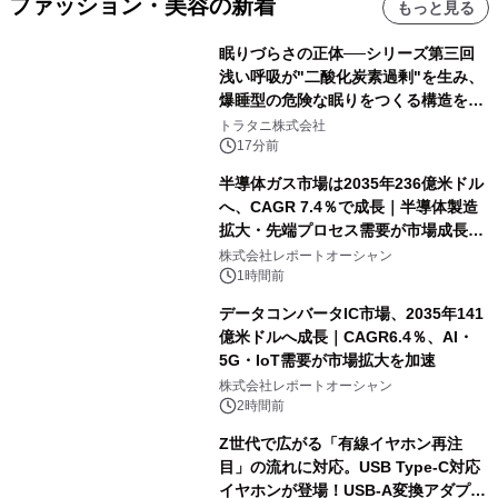
ファッション・美容の新着
もっと見る
眠りづらさの正体──シリーズ第三回
浅い呼吸が"二酸化炭素過剰"を生み、
爆睡型の危険な眠りをつくる構造を解
説
トラタニ株式会社
17分前
半導体ガス市場は2035年236億米ドル
へ、CAGR 7.4％で成長｜半導体製造
拡大・先端プロセス需要が市場成長を
加速
株式会社レポートオーシャン
1時間前
データコンバータIC市場、2035年141
億米ドルへ成長｜CAGR6.4％、AI・
5G・IoT需要が市場拡大を加速
株式会社レポートオーシャン
2時間前
Z世代で広がる「有線イヤホン再注
目」の流れに対応。USB Type-C対応
イヤホンが登場！USB-A変換アダプタ