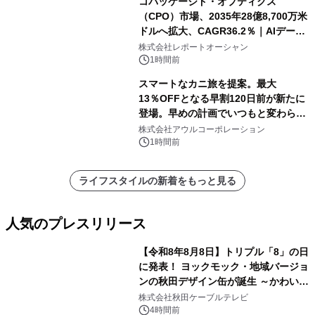
コパッケージド・オプティクス
（CPO）市場、2035年28億8,700万米
ドルへ拡大、CAGR36.2％｜AIデータ
センター・高速光通信需要が成長を加
株式会社レポートオーシャン
速
1時間前
スマートなカニ旅を提案。最大
13％OFFとなる早割120日前が新たに
登場。早めの計画でいつもと変わらぬ
大人の冬旅を。ー夕日ヶ浦温泉「佳松
株式会社アウルコーポレーション
苑 別邸ふうか」ー
1時間前
ライフスタイルの新着をもっと見る
人気のプレスリリース
【令和8年8月8日】トリプル「8」の日
に発表！ ヨックモック・地域バージョ
ンの秋田デザイン缶が誕生 ～かわいい
1
秋田犬の子犬と秋田の四季と名所を巡
株式会社秋田ケーブルテレビ
るパッケージ～ 9月1日(火)秋田県内で
4時間前