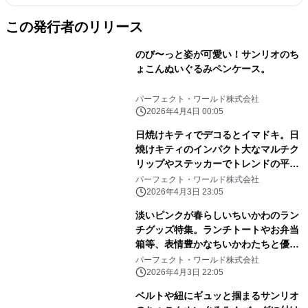
この発行者のリリース
のび〜っと姿が可愛い！サンリオのち
ょこんぬいぐるみペンケース。
パーフェクト・ワールド株式会社
2026年4月4日 00:05
日焼けキティでデコるとイマドキ。日
焼けキティのインパクト大なマルチク
リップやステッカーでトレンドの平成
レトロ感ばっちりです。
パーフェクト・ワールド株式会社
2026年4月3日 23:05
淡いピンクが春らしいちいかわのラン
チグッズ特集。ランチトートやお弁当
箱等、表情豊かなちいかわたちと優し
いピンク色に心和む
パーフェクト・ワールド株式会社
2026年4月3日 22:05
ベルトや紐にギュッと掴まるサンリオ