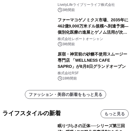
ー付きでスマホからパソコンまで幅広
LivelyLifeライブリーライフ株式会社
く活用可能
3時間前
ファーマコゲノミクス市場、2035年に
462億9,000万米ドル規模へ到達予測―
個別化医療の進展とゲノム活用が次世
代ヘルスケア投資を加速
株式会社レポートオーシャン
3時間前
原宿・神宮前の砂糖不使用スムージー
専門店 「WELLNESS CAFE
SAPRO」が8月8日グランドオープン
株式会社RSF
18時間前
ファッション・美容の新着をもっと見る
ライフスタイルの新着
もっと見る
眠りづらさの正体──シリーズ第三回