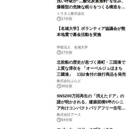
浅い呼吸が"二酸化炭素過剰"を生み、
爆睡型の危険な眠りをつくる構造を解
説
トラタニ株式会社
17分前
【名城大学】ボランティア協議会が熊
本地震で募金活動を実施
学校法人 名城大学
17分前
北前船の歴史が息づく港町・三国湊で
上質な滞在を 「オーベルジュほまち
三國湊」 1泊2食付の旅行商品を発売
株式会社ぷらど
30分前
SNS200万回再生の「消えたドア」の
謎が明かされる、建築面積9坪のシニ
ア向けコンパクトバリアフリー住宅が
誕生
株式会社アース
54分前