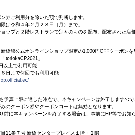
ポン券ご利用分を除いた額で判断します。
期限は令和４年２月２８日（月）まで。
ショップと２階レストランで別々のものを配布。配布された店
新橋館公式オンラインショップ限定の1,000円OFFクーポンを
iokaCP2021」
円以上で利用可能
８日まで何回でも利用可能
op.official.ec/
ても予算上限に達した時点で、本キャンペーンは終了しますので
済みのクーポン券やクーポンコードは無効となります。
り前に本キャンペーンを終了する場合は、事前にHP等でお知
11番７号 新橋センタープレイス１階・２階