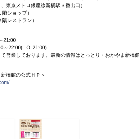
、東京メトロ銀座線新橋駅３番出口）
4（１階ショップ）
5（２階レストラン）
21:00
L.O. 21:00)‬‬‬‬‬‬‬‬‬‬‬
じて営業しております。最新の情報はとっとり・おかやま新橋
ま新橋館の公式ＨＰ＞
.com/