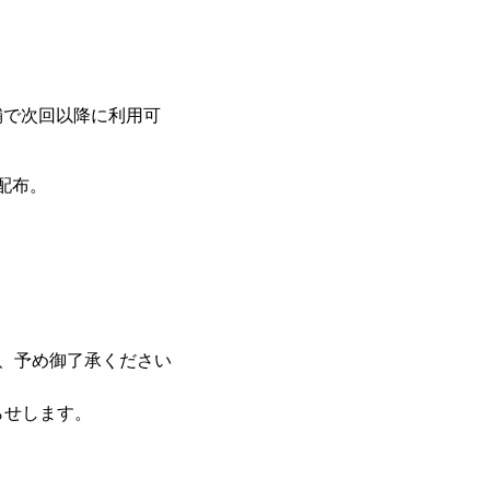
舗で次回以降に利用可
配布。
、予め御了承ください
らせします。