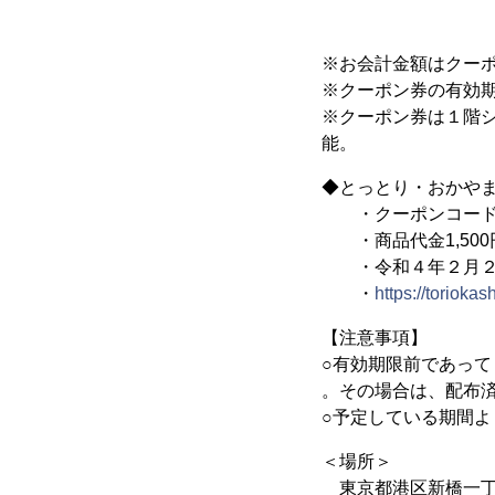
※お会計金額はクー
※クーポン券の有効
※クーポン券は１階
能。
◆とっとり・おかやま
・クーポンコード「tor
・商品代金1,500
・令和４年２月２
・
https://toriokash
【注意事項】
○有効期限前であっ
。その場合は、配布
○予定している期間よ
＜場所＞
東京都港区新橋一丁目