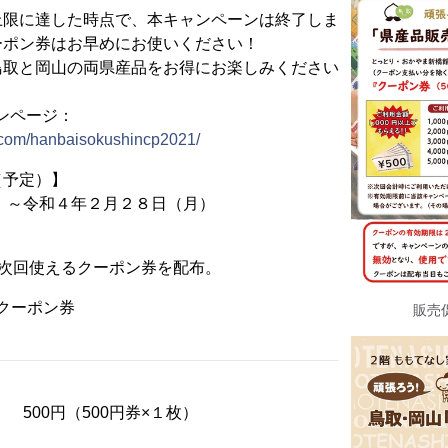
限に達した時点で、本キャンペーンは終了しま
ーポン券はお早めにお使いください！
取と岡山の両県産品をお得にお楽しみください
ンページ：
a.com/hanbaisokushincp2021/
（予定）】
月）～令和４年２月２８日（月）
】
て次回使えるクーポン券を配布。
クーポン券
販売
 → 500円（500円券×１枚）