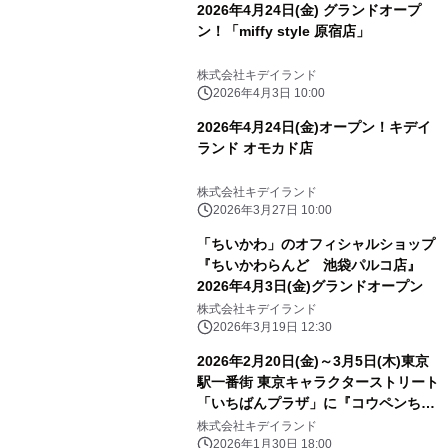
2026年4月24日(金) グランドオープ
ン！「miffy style 原宿店」
株式会社キデイランド
2026年4月3日 10:00
2026年4月24日(金)オープン！キデイ
ランド オモカド店
株式会社キデイランド
2026年3月27日 10:00
「ちいかわ」のオフィシャルショップ
『ちいかわらんど 池袋パルコ店』
2026年4月3日(金)グランドオープン
株式会社キデイランド
2026年3月19日 12:30
2026年2月20日(金)～3月5日(木)東京
駅一番街 東京キャラクターストリート
「いちばんプラザ」に『コウペンちゃ
ん 通勤・通学・出張 はなまるライ
株式会社キデイランド
フ！』が期間限定でOPEN!!
2026年1月30日 18:00