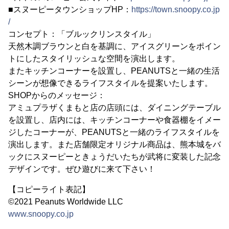
■スヌーピータウンショップHP：
https://town.snoopy.co.jp
/
コンセプト：「ブルックリンスタイル」
天然木調ブラウンと白を基調に、アイスグリーンをポイン
トにしたスタイリッシュな空間を演出します。
またキッチンコーナーを設置し、PEANUTSと一緒の生活
シーンが想像できるライフスタイルを提案いたします。
SHOPからのメッセージ：
アミュプラザくまもと店の店頭には、ダイニングテーブル
を設置し、店内には、キッチンコーナーや食器棚をイメー
ジしたコーナーが、PEANUTSと一緒のライフスタイルを
演出します。また店舗限定オリジナル商品は、熊本城をバ
ックにスヌーピーときょうだいたちが武将に変装した記念
デザインです。ぜひ遊びに来て下さい！
【コピーライト表記】
©2021 Peanuts Worldwide LLC
www.snoopy.co.jp