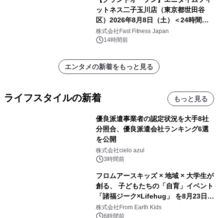
ットネス二子玉川店（東京都世田谷
区）2026年8月8日（土）＜24時間年
中無休のフィットネスジム＞
株式会社Fast Fitness Japan
14時間前
エンタメの新着をもっと見る
ライフスタイルの新着
もっと見る
優良派遣事業者の認定状況を大手8社
分照合、優良派遣会社ランキング6選
を公開
株式会社cielo azul
3時間前
フロムアースキッズ × 地域 × 大学生が
創る、 子どもたちの「自育」イベント
「諸福ジーク×Lifehug」 を8月23日
(日)開催
株式会社From Earth Kids
6時間前