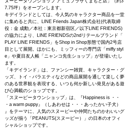
ヌーピータウンショップ アミュプラザくまもと店」（約3
7.75坪）をオープンします。
キデイランドとしては、今人気のキャラクター商品を一堂
に集めると共に、LINE Friends Japan株式会社(代表取締
役：金 成勳／本社：東京都新宿区／以下LINE FRIENDS)
の協力により、LINE FRIENDSの2ndリテールブランド「
PLAY LINE FRIENDS」をShop in Shop形態で国内2号店
目として展開。ほかにも、ミッフィーの専門店「miffy styl
e」や夏目友人帳「ニャンコ先生ショップ」が登場いたし
ます。
「キデイランド」は、ファンシー雑貨、キャラクター・グ
ッズ、トイ・バラエティなどの商品展開を通して楽しく夢
のある世界観を表現する、いつも何か新しい発見がある遊
び心満載のショップです。
「スヌーピータウンショップ」は、『Happiness is ・・
・a warm puppy』（しあわせは・・・あったかい子犬）
』をテーマに、人気のスヌーピーや仲間たちのかわいいグ
ッズが揃う「PEANUTS(スヌーピー）」の日本のオフィ
シャルショップです。