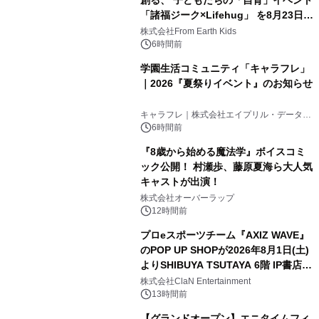
「諸福ジーク×Lifehug」 を8月23日
(日)開催
株式会社From Earth Kids
6時間前
学園生活コミュニティ「キャラフレ」
｜2026『夏祭りイベント』のお知らせ
キャラフレ｜株式会社エイプリル・データ・
デザインズ
6時間前
『8歳から始める魔法学』ボイスコミ
ック公開！ 村瀬歩、藤原夏海ら大人気
キャストが出演！
株式会社オーバーラップ
12時間前
プロeスポーツチーム『AXIZ WAVE』
のPOP UP SHOPが2026年8月1日(土)
よりSHIBUYA TSUTAYA 6階 IP書店で
開催決定！！
株式会社ClaN Entertainment
13時間前
【グランドオープン】エニタイムフィ