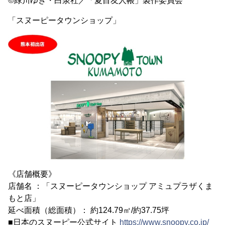
©緑川ゆき・白泉社／「夏目友人帳」製作委員会
「スヌーピータウンショップ」
《店舗概要》
店舗名 ：「スヌーピータウンショップ アミュプラザくま
もと店」
延べ面積（総面積）： 約124.79㎡/約37.75坪
■日本のスヌーピー公式サイト
https://www.snoopy.co.jp/