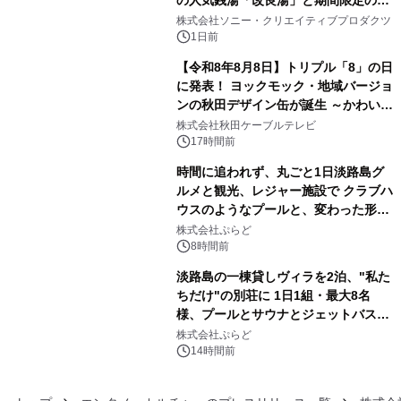
3
ラボレーション サウナイキタイコラ
株式会社ソニー・クリエイティブプロダクツ
ボグッズも発売決定！
1日前
【令和8年8月8日】トリプル「8」の日
に発表！ ヨックモック・地域バージョ
ンの秋田デザイン缶が誕生 ～かわいい
4
秋田犬の子犬と秋田の四季と名所を巡
株式会社秋田ケーブルテレビ
るパッケージ～ 9月1日(火)秋田県内で
17時間前
販売開始
時間に追われず、丸ごと1日淡路島グ
ルメと観光、レジャー施設で クラブハ
ウスのようなプールと、変わった形の
5
サウナも 「THE BOXY AWAJI」のお
株式会社ぷらど
得な素泊まり連泊プランで
8時間前
淡路島の一棟貸しヴィラを2泊、"私た
ちだけ"の別荘に 1日1組・最大8名
様、プールとサウナとジェットバス付
6
きで Villa Mon Temps AWAJIの連泊
株式会社ぷらど
素泊りプラン
14時間前