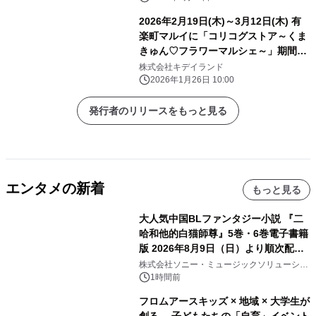
2026年2月19日(木)～3月12日(木) 有
楽町マルイに「コリコグストア～くま
きゅん♡フラワーマルシェ～」期間限
定オープン！！
株式会社キデイランド
2026年1月26日 10:00
発行者のリリースをもっと見る
エンタメの新着
もっと見る
大人気中国BLファンタジー小説 『二
哈和他的白猫師尊』5巻・6巻電子書籍
版 2026年8月9日（日）より順次配信
開始
株式会社ソニー・ミュージックソリューショ
ンズ
1時間前
フロムアースキッズ × 地域 × 大学生が
創る、 子どもたちの「自育」イベント