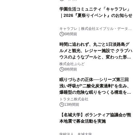
学園生活コミュニティ「キャラフレ」
｜2026『夏祭りイベント』のお知らせ
キャラフレ｜株式会社エイプリル・データ・
デザインズ
6時間前
時間に追われず、丸ごと1日淡路島グ
ルメと観光、レジャー施設で クラブハ
ウスのようなプールと、変わった形の
サウナも 「THE BOXY AWAJI」のお
株式会社ぷらど
得な素泊まり連泊プランで
8時間前
眠りづらさの正体──シリーズ第三回
浅い呼吸が"二酸化炭素過剰"を生み、
爆睡型の危険な眠りをつくる構造を解
説
トラタニ株式会社
13時間前
【名城大学】ボランティア協議会が熊
本地震で募金活動を実施
学校法人 名城大学