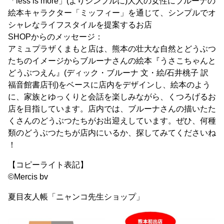
「less is more」(よりシンプルに)大人の女性にブルーナの
絵本キャラクター「ミッフィー」を通じて、シンプルでオ
シャレなライフスタイルを提案するお店
SHOPからのメッセージ：
アミュプラザくまもと店は、熊本の壮大な自然とどうぶつ
たちのイメージからブルーナさんの絵本『うさこちゃんと
どうぶつえん』(ディック・ブルーナ 文・絵/石井桃子 訳
福音館書店刊)をベースに店内をデザインし、絵本のよう
に、家族とゆっくりと会話を楽しみながら、くつろげるお
店を目指しています。店内では、ブルーナさんの描いたた
くさんのどうぶつたちがお出迎えしています。ぜひ、何種
類のどうぶつたちが店内にいるか、探してみてくださいね
！
【コピーライト表記】
©Mercis bv
夏目友人帳「ニャンコ先生ショップ」