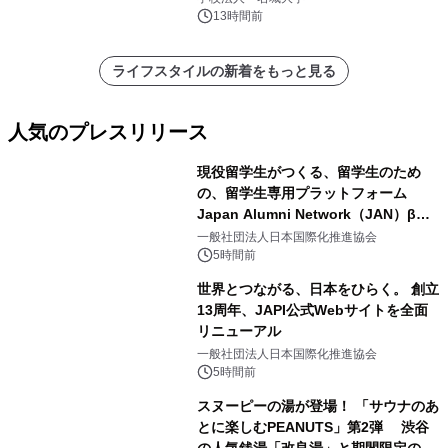
13時間前
ライフスタイルの新着をもっと見る
人気のプレスリリース
現役留学生がつくる、留学生のため
の、留学生専用プラットフォーム
Japan Alumni Network（JAN）β版
1
をリリース
一般社団法人日本国際化推進協会
5時間前
世界とつながる、日本をひらく。 創立
13周年、JAPI公式Webサイトを全面
リニューアル
2
一般社団法人日本国際化推進協会
5時間前
スヌーピーの湯が登場！ 「サウナのあ
とに楽しむPEANUTS」第2弾 渋谷
の人気銭湯「改良湯」と期間限定のコ