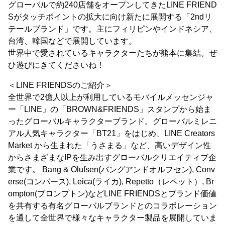
グローバルで約240店舗をオープンしてきたLINE FRIEND
Sがタッチポイントの拡大に向け新たに展開する「2ndリ
テールブランド」です。主にフィリピンやインドネシア、
台湾、韓国などで展開しています。
世界中で愛されているキャラクターたちが熊本に集結。ぜ
ひ遊びにきてくださいね！
＜LINE FRIENDSのご紹介＞
全世界で2億人以上が利用しているモバイルメッセンジャ
ー「LINE」の「BROWN&FRIENDS」スタンプから始ま
ったグローバルキャラクターブランド。グローバルミレニ
アル人気キャラクター「BT21」をはじめ、LINE Creators
Market から生まれた「うさまる」など、高いデザイン性
からさまざまなIPを生み出すグローバルクリエイティブ企
業です。 Bang & Olufsen(バングアンドオルフセン), Conv
erse(コンバース), Leica(ライカ), Repetto（レペット）, Br
ompton(ブロンプトン)などLINE FRIENDSとブランド価値
を共有する有名グローバルブランドとのコラボレーション
を通して全世界で様々なキャラクター製品を展開していま