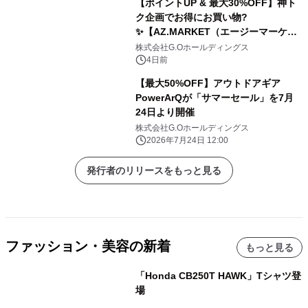
【ポイントUP & 最大30%OFF】神ト
ク企画でお得にお買い物?️
✨【AZ.MARKET（エージーマーケッ
ト）】
株式会社G.Oホールディングス
4日前
【最大50%OFF】アウトドアギア
PowerArQが「サマーセール」を7月
24日より開催
株式会社G.Oホールディングス
2026年7月24日 12:00
発行者のリリースをもっと見る
ファッション・美容の新着
もっと見る
「Honda CB250T HAWK」Tシャツ登
場