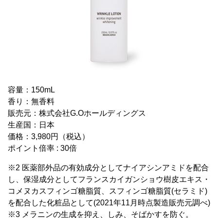
容量：150mL
香り：無香料
販売元：株式会社G.Oホールディングス
生産国：日本
価格：3,980円（税込）
ポイント倍率 : 30倍
※2 医薬部外品の有効成分としてナイアシンアミドを配合
し、保湿成分としてフランスカイガンショウ樹皮エキス・
コメヌカスフィンゴ糖脂質、スフィンゴ糖脂質(セラミド)
を配合した化粧品として(2021年11月時点製造販売元調べ)
※3 メラニンの生成を抑え、しみ、そばかすを防ぐ。