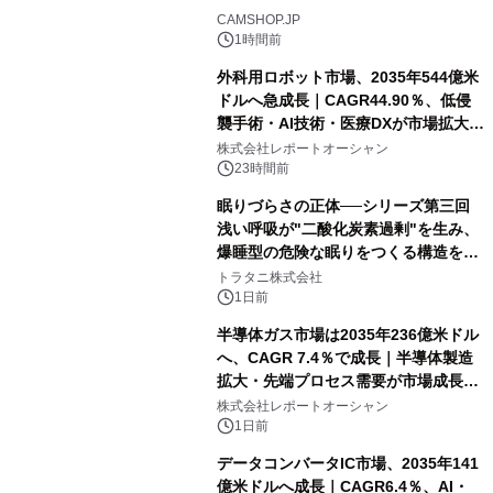
CAMSHOP.JP
1時間前
外科用ロボット市場、2035年544億米
ドルへ急成長｜CAGR44.90％、低侵
襲手術・AI技術・医療DXが市場拡大を
牽引
株式会社レポートオーシャン
23時間前
眠りづらさの正体──シリーズ第三回
浅い呼吸が"二酸化炭素過剰"を生み、
爆睡型の危険な眠りをつくる構造を解
説
トラタニ株式会社
1日前
半導体ガス市場は2035年236億米ドル
へ、CAGR 7.4％で成長｜半導体製造
拡大・先端プロセス需要が市場成長を
加速
株式会社レポートオーシャン
1日前
データコンバータIC市場、2035年141
億米ドルへ成長｜CAGR6.4％、AI・