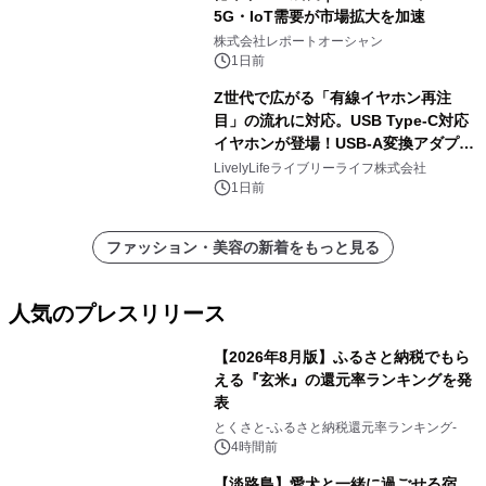
5G・IoT需要が市場拡大を加速
株式会社レポートオーシャン
1日前
Z世代で広がる「有線イヤホン再注
目」の流れに対応。USB Type-C対応
イヤホンが登場！USB-A変換アダプタ
ー付きでスマホからパソコンまで幅広
LivelyLifeライブリーライフ株式会社
く活用可能
1日前
ファッション・美容の新着をもっと見る
人気のプレスリリース
【2026年8月版】ふるさと納税でもら
える『玄米』の還元率ランキングを発
表
1
とくさと-ふるさと納税還元率ランキング-
4時間前
【淡路島】愛犬と一緒に過ごせる宿