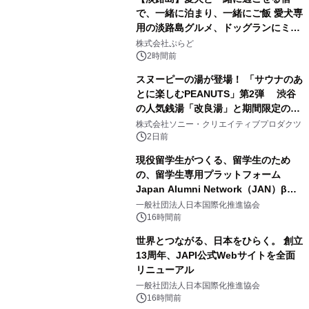
で、一緒に泊まり、一緒にご飯 愛犬専
用の淡路島グルメ、ドッグランにミニ
2
プール グランピングとトレーラーハウ
株式会社ぷらど
スの2施設で
2時間前
スヌーピーの湯が登場！ 「サウナのあ
とに楽しむPEANUTS」第2弾 渋谷
の人気銭湯「改良湯」と期間限定のコ
3
ラボレーション サウナイキタイコラ
株式会社ソニー・クリエイティブプロダクツ
ボグッズも発売決定！
2日前
現役留学生がつくる、留学生のため
の、留学生専用プラットフォーム
Japan Alumni Network（JAN）β版
4
をリリース
一般社団法人日本国際化推進協会
16時間前
世界とつながる、日本をひらく。 創立
13周年、JAPI公式Webサイトを全面
リニューアル
5
一般社団法人日本国際化推進協会
16時間前