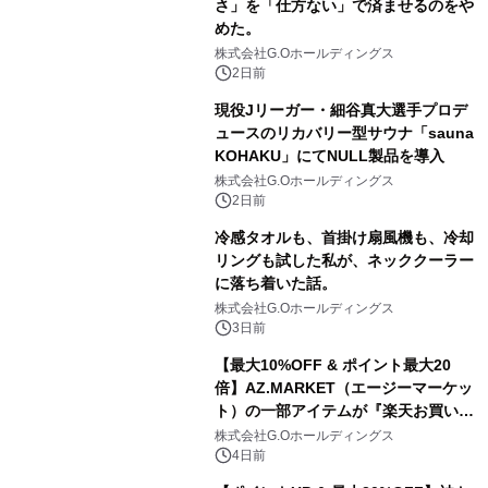
さ」を「仕方ない」で済ませるのをや
めた。
株式会社G.Oホールディングス
2日前
現役Jリーガー・細谷真大選手プロデ
ュースのリカバリー型サウナ「sauna
KOHAKU」にてNULL製品を導入
株式会社G.Oホールディングス
2日前
冷感タオルも、首掛け扇風機も、冷却
リングも試した私が、ネッククーラー
に落ち着いた話。
株式会社G.Oホールディングス
3日前
【最大10%OFF & ポイント最大20
倍】AZ.MARKET（エージーマーケッ
ト）の一部アイテムが『楽天お買い物
マラソン』でお得に！
株式会社G.Oホールディングス
4日前