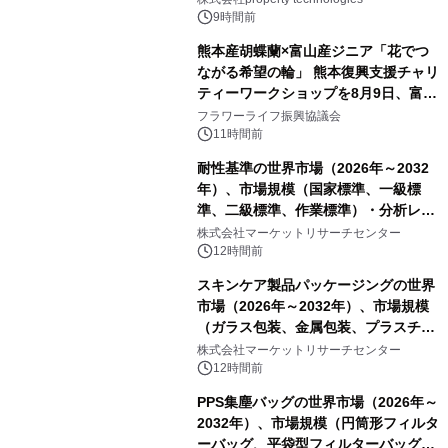
PropTech-Lab
9時間前
熊本産胡蝶蘭×富山産ジニア「花でつ
ながる希望の輪」 熊本復興支援チャリ
ティーワークショップを8月9日、富
山・射水で開催
フラワーライフ振興協議会
11時間前
耐性基準の世界市場（2026年～2032
年）、市場規模（国家標準、一級標
準、二級標準、作業標準）・分析レポ
ートを発表
株式会社マーケットリサーチセンター
12時間前
スキンケア製品パッケージングの世界
市場（2026年～2032年）、市場規模
（ガラス包装、金属包装、プラスチッ
ク包装、その他）・分析レポートを発
株式会社マーケットリサーチセンター
表
12時間前
PPS集塵バッグの世界市場（2026年～
2032年）、市場規模（円筒形フィルタ
ーバッグ、平袋型フィルターバッグ、