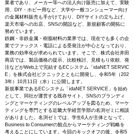
業者であり、メーカー等への法人向け販売に加えて、実験
用、DIY・ホビー用など、大学や一般コンシューマー向け
の金属材料販売も手がけており、DIYサイトの立ち上げ、
楽天市場への出店、SNSの開設など、新規顧客の開拓に
努めています。
鉄鋼・非鉄金属・樹脂材料の業界では、現在でも多くの企
業でファックス・電話による受発注が中心となっており、
業務の効率化が求められています。そこで、株式会社井田
商店では、製品価格の提示、比較検討、見積もり依頼、発
注などがWeb上で完結するECシステム「idaNET SERVIC
E」を株式会社ピクニックとともに開発し、令和5年（202
3年）10月11日（水）に公開します。
新規事業であるECシステム「idaNET SERVICE」を始め
として、同社が運営する既存サイト、SNSのブランディ
ングとマーケティングのレベルアップを図るため、マーケ
ティングを専門とする近畿大学経営学部の名渕ゼミに相談
がありました。名渕ゼミでは、学生6人が主体となって、
Business to Consumerの観点からマーケティング戦略を
考えることにしています。今回のキックオフの後、令和5