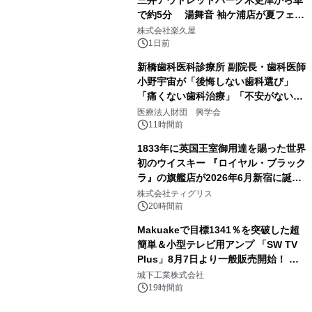
三井アウトレットパーク木更津から車
で約5分 湯舞音 袖ケ浦店が夏フェア
3
メニューを提供
株式会社楽久屋
1日前
新橋歯科医科診療所 副院長・歯科医師
小野宇宙が「後悔しない歯科選び」
「痛くない歯科治療」「不安がない治
4
療計画」をテーマに専門監修
医療法人財団 興学会
11時間前
1833年に英国王室御用達を賜った世界
初のウイスキー 『ロイヤル・ブラック
ラ』の旗艦店が2026年6月新宿に誕
5
生 バカルディ ジャパンと連携した
株式会社ティグリス
没入型バー「BAR Arca」
20時間前
Makuakeで目標1341％を突破した超
簡単＆小型テレビ用アンプ 「SW TV
Plus」8月7日より一般販売開始！ ケ
6
ーブル1本つなぐだけ、テレビの音が
城下工業株式会社
ぐっと豊かに
19時間前