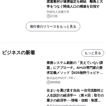
渡嘉敷村が連携協定を締結 離島と大
学をつなぐ関係人口の構築を目指す
学校法人近畿大学
2日前
発行者のリリースをもっと見る
ビジネスの新着
もっと見る
業務システム刷新の「見えていない課
題」にアプローチ。AI×UX専門家の要
求定義メソッド【8/26無料ウェビナ
ー】株式会社PIVOT
株式会社PIVOT＜PR＞
9時間前
住まいを選び直す自由 ー住宅流動性と
人生設計の経済学ー （第４回：取引の
重さの経済学──情報・信頼・制度を
PropTechはどう組み替えるか）｜
株式会社property technologies