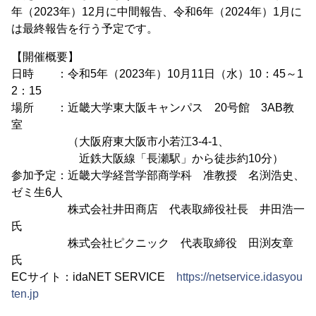
年（2023年）12月に中間報告、令和6年（2024年）1月に
は最終報告を行う予定です。
【開催概要】
日時 ：令和5年（2023年）10月11日（水）10：45～1
2：15
場所 ：近畿大学東大阪キャンパス 20号館 3AB教
室
（大阪府東大阪市小若江3-4-1、
近鉄大阪線「長瀬駅」から徒歩約10分）
参加予定：近畿大学経営学部商学科 准教授 名渕浩史、
ゼミ生6人
株式会社井田商店 代表取締役社長 井田浩一
氏
株式会社ピクニック 代表取締役 田渕友章
氏
ECサイト：idaNET SERVICE
https://netservice.idasyou
ten.jp