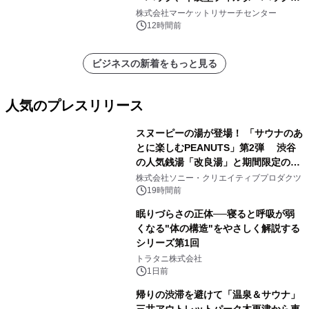
プリーツフィルターバッグ、その
株式会社マーケットリサーチセンター
他）・分析レポートを発表
12時間前
ビジネスの新着をもっと見る
人気のプレスリリース
スヌーピーの湯が登場！ 「サウナのあ
とに楽しむPEANUTS」第2弾 渋谷
の人気銭湯「改良湯」と期間限定のコ
1
ラボレーション サウナイキタイコラ
株式会社ソニー・クリエイティブプロダクツ
ボグッズも発売決定！
19時間前
眠りづらさの正体──寝ると呼吸が弱
くなる"体の構造"をやさしく解説する
シリーズ第1回
2
トラタニ株式会社
1日前
帰りの渋滞を避けて「温泉＆サウナ」