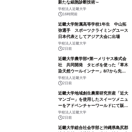
新たな細胞診断技術～
学校法人近畿大学
16時間前
近畿大学附属高等学校1年生 中山拓
弥選手 スポーツクライミングユース
日本代表としてアジア大会に出場
学校法人近畿大学
2日前
近畿大学農学部×第一メリヤス株式会
社 共同開発 タヒボを使った「草木
染天然ウールインナー」8/7から先行
販売
学校法人近畿大学
2日前
近畿大学地域創生農業研究所産「近大
マンゴー」を使用したスイーツメニュ
ーをアドベンチャーワールドにて販売
します パークでしか味わえない期間
学校法人近畿大学
限定スイーツを楽しんで♪
2日前
近畿大学総合社会学部と沖縄県島尻郡