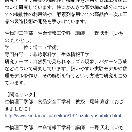
研究テーマ：果物の機能性と機能性を活用する加工技術に
ついて研究しています。特にかんきつ類や梅の成分につい
ての機能性の利用法や、酵素剤を用いての高品位一次加工
品の製造技術の開発を手がけています。
生物理工学部 生命情報工学科 講師 一野 天利（いち
の たかとし）
学 位：博士（学術）
専門分野 ：非線形科学、生体情報工学
研究テーマ：自然界で見られるリズム現象、パターン形成
などについて研究しています。扱いやすい実験モデルや数
理モデルを作り、その解析を行うという方法で研究を進め
ています。
【関連リンク】
生物理工学部 食品安全工学科 教授 尾﨑 嘉彦（おざ
きよしひこ）
http://www.kindai.ac.jp/meikan/132-ozaki-yoshihiko.html
生物理工学部 生命情報工学科 講師 一野 天利（いち