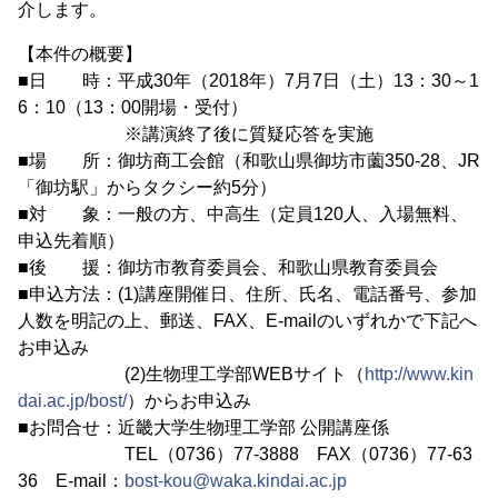
介します。
【本件の概要】
■日 時：平成30年（2018年）7月7日（土）13：30～1
6：10（13：00開場・受付）
※講演終了後に質疑応答を実施
■場 所：御坊商工会館（和歌山県御坊市薗350-28、JR
「御坊駅」からタクシー約5分）
■対 象：一般の方、中高生（定員120人、入場無料、
申込先着順）
■後 援：御坊市教育委員会、和歌山県教育委員会
■申込方法：(1)講座開催日、住所、氏名、電話番号、参加
人数を明記の上、郵送、FAX、E-mailのいずれかで下記へ
お申込み
(2)生物理工学部WEBサイト（
http://www.kin
dai.ac.jp/bost/
）からお申込み
■お問合せ：近畿大学生物理工学部 公開講座係
TEL（0736）77-3888 FAX（0736）77-63
36 E-mail：
bost-kou@waka.kindai.ac.jp