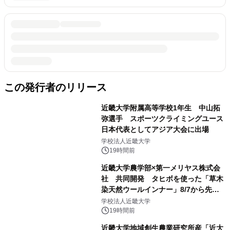
この発行者のリリース
近畿大学附属高等学校1年生 中山拓
弥選手 スポーツクライミングユース
日本代表としてアジア大会に出場
学校法人近畿大学
19時間前
近畿大学農学部×第一メリヤス株式会
社 共同開発 タヒボを使った「草木
染天然ウールインナー」8/7から先行
販売
学校法人近畿大学
19時間前
近畿大学地域創生農業研究所産「近大