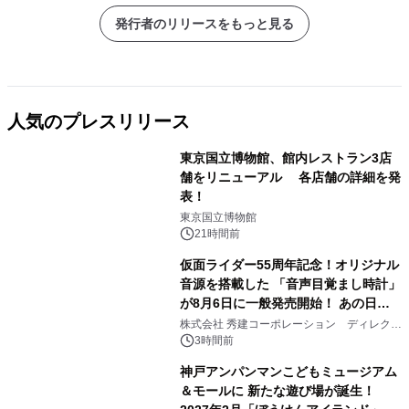
発行者のリリースをもっと見る
人気のプレスリリース
東京国立博物館、館内レストラン3店
舗をリニューアル 各店舗の詳細を発
表！
1
東京国立博物館
21時間前
仮面ライダー55周年記念！オリジナル
音源を搭載した 「音声目覚まし時計」
が8月6日に一般発売開始！ あの日の
2
大興奮が今甦る
株式会社 秀建コーポレーション ディレクト
アートギャラリー
3時間前
神戸アンパンマンこどもミュージアム
＆モールに 新たな遊び場が誕生！