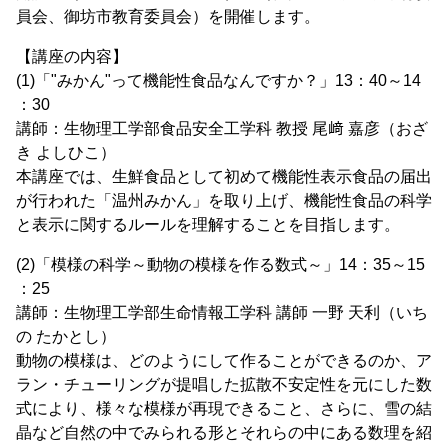
員会、御坊市教育委員会）を開催します。
【講座の内容】
(1)「"みかん"って機能性食品なんですか？」13：40～14
：30
講師：生物理工学部食品安全工学科 教授 尾﨑 嘉彦（おざ
き よしひこ）
本講座では、生鮮食品として初めて機能性表示食品の届出
が行われた「温州みかん」を取り上げ、機能性食品の科学
と表示に関するルールを理解することを目指します。
(2)「模様の科学～動物の模様を作る数式～」14：35～15
：25
講師：生物理工学部生命情報工学科 講師 一野 天利（いち
の たかとし）
動物の模様は、どのようにして作ることができるのか、ア
ラン・チューリングが提唱した拡散不安定性を元にした数
式により、様々な模様が再現できること、さらに、雪の結
晶など自然の中でみられる形とそれらの中にある数理を紹