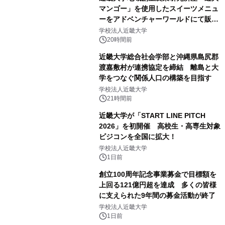
マンゴー」を使用したスイーツメニュ
ーをアドベンチャーワールドにて販売
します パークでしか味わえない期間
学校法人近畿大学
限定スイーツを楽しんで♪
20時間前
近畿大学総合社会学部と沖縄県島尻郡
渡嘉敷村が連携協定を締結 離島と大
学をつなぐ関係人口の構築を目指す
学校法人近畿大学
21時間前
近畿大学が「START LINE PITCH
2026」を初開催 高校生・高専生対象
ビジコンを全国に拡大！
学校法人近畿大学
1日前
創立100周年記念事業募金で目標額を
上回る121億円超を達成 多くの皆様
に支えられた9年間の募金活動が終了
学校法人近畿大学
1日前