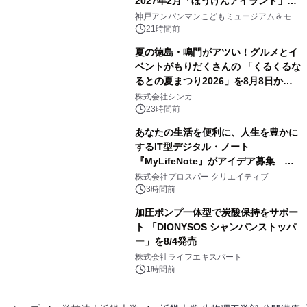
2027年2月「ぼうけんアイランド」が
3
オープン
神戸アンパンマンこどもミュージアム＆モー
ル
21時間前
夏の徳島・鳴門がアツい！グルメとイ
ベントがもりだくさんの 「くるくるな
るとの夏まつり2026」を8月8日から9
4
日間開催 ～夏限定メニューや大抽選
株式会社シンカ
会、大学芋スティックの振る舞いも～
23時間前
あなたの生活を便利に、人生を豊かに
するIT型デジタル・ノート
『MyLifeNote』がアイデア募集 優
5
秀賞100名に1年間無償試用
株式会社プロスパー クリエイティブ
3時間前
加圧ポンプ一体型で炭酸保持をサポー
ト 「DIONYSOS シャンパンストッパ
ー」を8/4発売
6
株式会社ライフエキスパート
1時間前