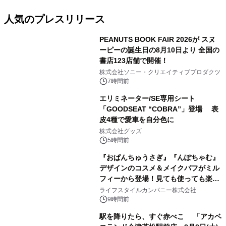
人気のプレスリリース
PEANUTS BOOK FAIR 2026が スヌ
ーピーの誕生日の8月10日より 全国の
書店123店舗で開催！
1
株式会社ソニー・クリエイティブプロダクツ
7時間前
エリミネーター/SE専用シート
「GOODSEAT “COBRA”」登場 表
皮4種で愛車を自分色に
2
株式会社グッズ
5時間前
『おぱんちゅうさぎ』『んぽちゃむ』
デザインのコスメ＆メイクパフがミル
フィーから登場！見ても使っても楽し
3
い、ポップでキュートなコレクショ
ライフスタイルカンパニー株式会社
ン。
9時間前
駅を降りたら、すぐ赤べこ 「アカベ