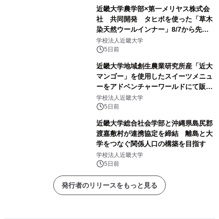
近畿大学農学部×第一メリヤス株式会
社 共同開発 タヒボを使った「草木
染天然ウールインナー」8/7から先行
販売
学校法人近畿大学
5日前
近畿大学地域創生農業研究所産「近大
マンゴー」を使用したスイーツメニュ
ーをアドベンチャーワールドにて販売
します パークでしか味わえない期間
学校法人近畿大学
限定スイーツを楽しんで♪
5日前
近畿大学総合社会学部と沖縄県島尻郡
渡嘉敷村が連携協定を締結 離島と大
学をつなぐ関係人口の構築を目指す
学校法人近畿大学
5日前
発行者のリリースをもっと見る