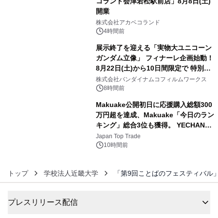
コランド会津若松駅前店」8月8日(土)
開業
4
株式会社アカベコランド
4時間前
展示終了を迎える「実物大ユニコーン
ガンダム立像」 フィナーレ企画始動！
8月22日(土)から10日間限定で 特別映
5
像『UNICORN GUNDAM Statue ―
株式会社バンダイナムコフィルムワークス
BEYOND POSSIBILITY ―』を上映！
8時間前
Makuake公開初日に応援購入総額300
万円超を達成、Makuake「今日のラン
キング」総合3位も獲得。 YECHAN音
6
浴シンギングボウル第2弾の大型サイ
Japan Top Trade
ズ（XL・2XL・3XL）を先行販売中
10時間前
トップ
学校法人近畿大学
「第9回ことばのフェスティバル
プレスリリース配信