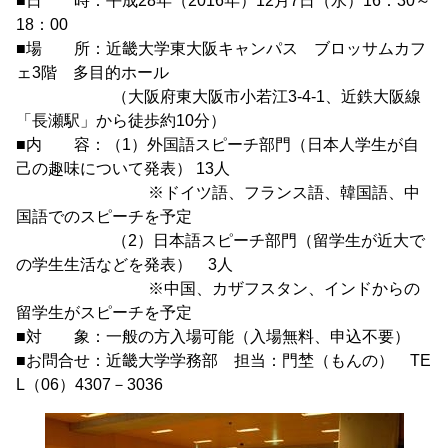
■日 時：平成28年（2016年）12月7日（水）16：30～
18：00
■場 所：近畿大学東大阪キャンパス ブロッサムカフ
ェ3階 多目的ホール
（大阪府東大阪市小若江3-4-1、近鉄大阪線
「長瀬駅」から徒歩約10分）
■内 容：（1）外国語スピーチ部門（日本人学生が自
己の趣味について発表） 13人
※ドイツ語、フランス語、韓国語、中
国語でのスピーチを予定
（2）日本語スピーチ部門（留学生が近大で
の学生生活などを発表） 3人
※中国、カザフスタン、インドからの
留学生がスピーチを予定
■対 象：一般の方入場可能（入場無料、申込不要）
■お問合せ：近畿大学学務部 担当：門埜（もんの） TE
L（06）4307－3036