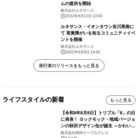
ムの提供を開始
株式会社ルネサンス
2022年9月13日 13:00
ルネサンス・イオンタウン吉川美南に
て 視覚障がいを知るコミュニティイベ
ントを開催
株式会社ルネサンス
2022年9月6日 14:00
発行者のリリースをもっと見る
ライフスタイルの新着
もっと見る
【令和8年8月8日】トリプル「8」の日
に発表！ ヨックモック・地域バージョ
ンの秋田デザイン缶が誕生 ～かわいい
秋田犬の子犬と秋田の四季と名所を巡
株式会社秋田ケーブルテレビ