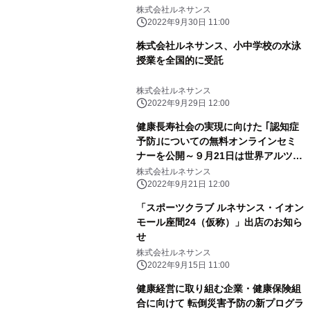
開発、好評実施中
株式会社ルネサンス
2022年9月30日 11:00
株式会社ルネサンス、小中学校の水泳
授業を全国的に受託
株式会社ルネサンス
2022年9月29日 12:00
健康長寿社会の実現に向けた ｢認知症
予防｣についての無料オンラインセミ
ナーを公開～９月21日は世界アルツハ
イマーデー～
株式会社ルネサンス
2022年9月21日 12:00
「スポーツクラブ ルネサンス・イオン
モール座間24（仮称）」出店のお知ら
せ
株式会社ルネサンス
2022年9月15日 11:00
健康経営に取り組む企業・健康保険組
合に向けて 転倒災害予防の新プログラ