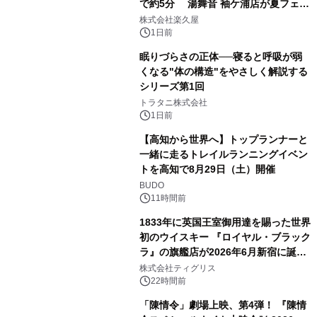
で約5分 湯舞音 袖ケ浦店が夏フェア
2
メニューを提供
株式会社楽久屋
1日前
眠りづらさの正体──寝ると呼吸が弱
くなる"体の構造"をやさしく解説する
シリーズ第1回
3
トラタニ株式会社
1日前
【高知から世界へ】トップランナーと
一緒に走るトレイルランニングイベン
トを高知で8月29日（土）開催
4
BUDO
11時間前
1833年に英国王室御用達を賜った世界
初のウイスキー 『ロイヤル・ブラック
ラ』の旗艦店が2026年6月新宿に誕
5
生 バカルディ ジャパンと連携した
株式会社ティグリス
没入型バー「BAR Arca」
22時間前
「陳情令」劇場上映、第4弾！ 『陳情