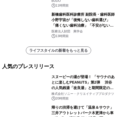
BUDO
11時間前
新橋歯科医科診療所 副院長・歯科医師
小野宇宙が「後悔しない歯科選び」
「痛くない歯科治療」「不安がない治
療計画」をテーマに専門監修
医療法人財団 興学会
13時間前
ライフスタイルの新着をもっと見る
人気のプレスリリース
スヌーピーの湯が登場！ 「サウナのあ
とに楽しむPEANUTS」第2弾 渋谷
の人気銭湯「改良湯」と期間限定のコ
1
ラボレーション サウナイキタイコラ
株式会社ソニー・クリエイティブプロダクツ
ボグッズも発売決定！
20時間前
帰りの渋滞を避けて「温泉＆サウナ」
三井アウトレットパーク木更津から車