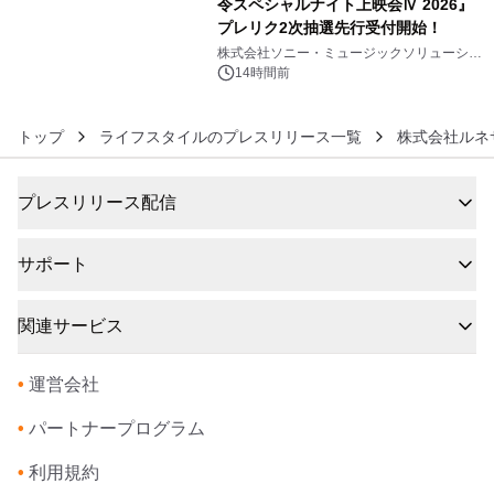
令スペシャルナイト上映会Ⅳ 2026』
プレリク2次抽選先行受付開始！
6
株式会社ソニー・ミュージックソリューショ
ンズ
14時間前
トップ
ライフスタイルのプレスリリース一覧
株式会社ルネ
プレスリリース配信
サポート
関連サービス
•
運営会社
•
パートナープログラム
•
利用規約