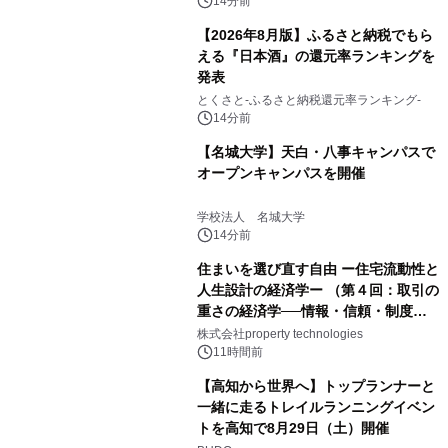
るパッケージ～ 9月1日(火)秋田県内で
14分前
販売開始
【2026年8月版】ふるさと納税でもら
える『日本酒』の還元率ランキングを
発表
とくさと-ふるさと納税還元率ランキング-
14分前
【名城大学】天白・八事キャンパスで
オープンキャンパスを開催
学校法人 名城大学
14分前
住まいを選び直す自由 ー住宅流動性と
人生設計の経済学ー （第４回：取引の
重さの経済学──情報・信頼・制度を
PropTechはどう組み替えるか）｜
株式会社property technologies
PropTech-Lab
11時間前
【高知から世界へ】トップランナーと
一緒に走るトレイルランニングイベン
トを高知で8月29日（土）開催