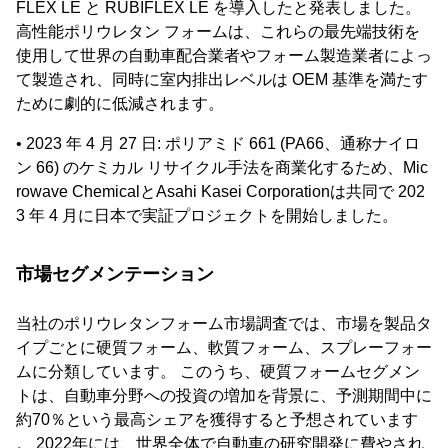
FLEX LE と RUBIFLEX LE を導入したと発表しました。
高性能ポリウレタン フォームは、これらの最先端技術を
使用して世界の自動車配合業者やフォーム製造業者によっ
て製造され、同時に室内排出レベルは OEM 基準を満たす
ために劇的に低減されます。
• 2023 年 4 月 27 日: ポリアミド 661 (PA66、通称ナイロ
ン 66) のケミカル リサイクル手法を商業化するため、Mic
rowave ChemicalとAsahi Kasei Corporationは共同で 202
3 年 4 月に日本で実証プロジェクトを開始しました。
市場セグメンテーション
当社のポリウレタンフォーム市場調査では、市場を製品タ
イプごとに硬質フォーム、軟質フォーム、スプレーフォー
ムに分類しています。 このうち、硬質フォームセグメン
トは、自動車分野への投資の増加を背景に、予測期間中に
約70％という最高シェアを獲得すると予想されています
。 2022年には、世界全体で自動車の研究開発に費やされ