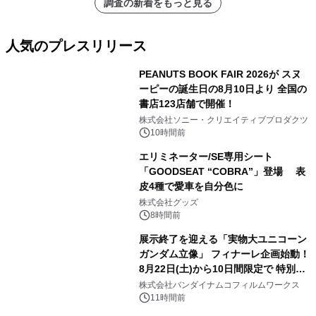
調査の新着をもっと見る
人気のプレスリリース
PEANUTS BOOK FAIR 2026が スヌ
ーピーの誕生日の8月10日より 全国の
書店123店舗で開催！
1
株式会社ソニー・クリエイティブプロダクツ
10時間前
エリミネーター/SE専用シート
「GOODSEAT “COBRA”」登場 表
皮4種で愛車を自分色に
2
株式会社グッズ
8時間前
展示終了を迎える「実物大ユニコーン
ガンダム立像」 フィナーレ企画始動！
8月22日(土)から10日間限定で 特別映
3
像『UNICORN GUNDAM Statue ―
株式会社バンダイナムコフィルムワークス
BEYOND POSSIBILITY ―』を上映！
11時間前