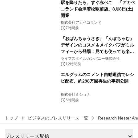
駅を降りたら、すぐ赤べこ 「アカベ
コランド会津若松駅前店」8月8日(土)
開業
4
株式会社アカベコランド
7時間前
『おぱんちゅうさぎ』『んぽちゃむ』
デザインのコスメ＆メイクパフがミル
フィーから登場！見ても使っても楽し
5
い、ポップでキュートなコレクショ
ライフスタイルカンパニー株式会社
ン。
12時間前
エルグラムのコメント自動返信でレシ
ピ配布、約298万回再生の事例公開
6
株式会社ミショナ
5時間前
トップ
ビジネスのプレスリリース一覧
Research Nester Ana
プレスリリース配信