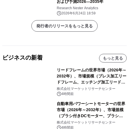
および予測2026―2035年
Research Nester Analytics
2026年6月24日 18:59
発行者のリリースをもっと見る
ビジネスの新着
もっと見る
リードフレームの世界市場（2026年～
2032年）、市場規模（プレス加工リー
ドフレーム、エッチング加工リードフ
レーム）・分析レポートを発表
株式会社マーケットリサーチセンター
4時間前
自動車用パワーシートモーターの世界
市場（2026年～2032年）、市場規模
（ブラシ付きDCモーター、ブラシレ
スDCモーター）・分析レポートを発
株式会社マーケットリサーチセンター
表
4時間前