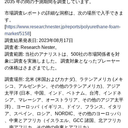
2035 年の間の予測期間を調査しています。
市場調査レポートの詳細な洞察は、次の場所で入手できま
す。
[
https://www.researchnester.jp/reports/polyurethane-foam-
market/5158
]
調査結果発表日: 2023年08月17日
調査者: Research Nester。
調査範囲: 当社のアナリストは、500社の市場関係者を対
象に調査を実施しました。 調査対象となったプレーヤー
の体格はさまざまでした。
調査場所: 北米 (米国およびカナダ)、ラテンアメリカ (メキ
シコ、アルゼンチン、その他のラテンアメリカ)、アジア
太平洋 (日本、中国、インド、ベトナム、台湾、インドネ
シア、マレーシア、オーストラリア、その他のアジア太平
洋) 、ヨーロッパ（イギリス、ドイツ、フランス、イタリ
ア、スペイン、ロシア、NORDIC、その他のヨーロッパ）
、中東とアフリカ（イスラエル、GCC 諸国、北アフリカ
、南アフリカ、その他の中東とアフリカ）。