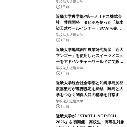
学校法人近畿大学
1日前
近畿大学農学部×第一メリヤス株式会
社 共同開発 タヒボを使った「草木
染天然ウールインナー」8/7から先行
販売
学校法人近畿大学
1日前
近畿大学地域創生農業研究所産「近大
マンゴー」を使用したスイーツメニュ
ーをアドベンチャーワールドにて販売
します パークでしか味わえない期間
学校法人近畿大学
限定スイーツを楽しんで♪
1日前
近畿大学総合社会学部と沖縄県島尻郡
渡嘉敷村が連携協定を締結 離島と大
学をつなぐ関係人口の構築を目指す
学校法人近畿大学
1日前
近畿大学が「START LINE PITCH
2026」を初開催 高校生・高専生対象