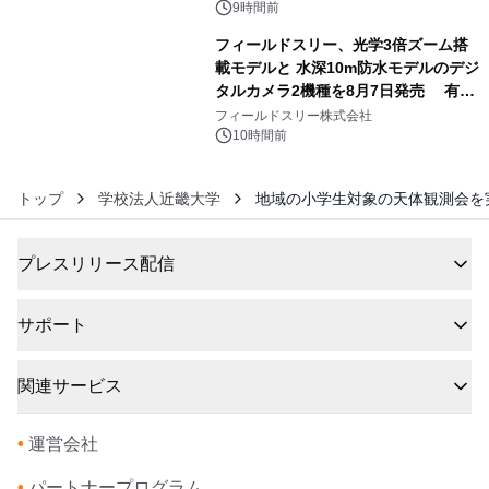
9時間前
フィールドスリー、光学3倍ズーム搭
載モデルと 水深10m防水モデルのデジ
タルカメラ2機種を8月7日発売 有効
6
約1300万画素、用途別に選べるコンデ
フィールドスリー株式会社
ジ新登場
10時間前
トップ
学校法人近畿大学
地域の小学生対象の天体観測会を
プレスリリース配信
サポート
関連サービス
•
運営会社
•
パートナープログラム