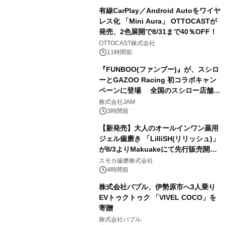
有線CarPlay／Android Autoをワイヤ
レス化 「Mini Aura」 OTTOCASTが
発売、2色展開で8/31まで40％OFF！
2
OTTOCAST株式会社
11時間前
『FUNBOO(ファンブー)』が、スシロ
ーとGAZOO Racing 初コラボキャン
ペーンに登場 全国のスシロー店舗で
3
GR 4車種の FUNBOO(ミニカー)付き
株式会社JAM
メニューが展開されます
3時間前
【新発売】大人のオールインワン薬用
ジェル歯磨き 「LilliSH(リリッシュ)」
が8/3よりMakuakeにて先行販売開
4
始！
スモカ歯磨株式会社
4時間前
株式会社バブル、伊勢原市へ3人乗り
EVトゥクトゥク 「VIVEL COCO」を
寄贈
5
株式会社バブル