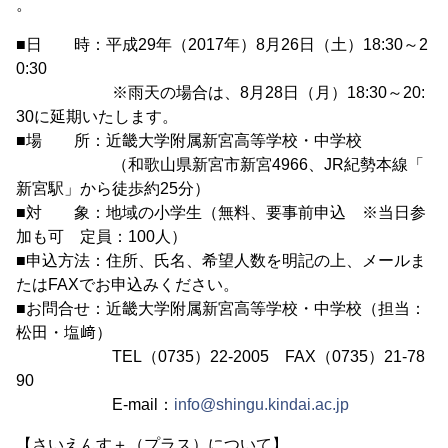
。
■日 時：平成29年（2017年）8月26日（土）18:30～2
0:30
※雨天の場合は、8月28日（月）18:30～20:
30に延期いたします。
■場 所：近畿大学附属新宮高等学校・中学校
（和歌山県新宮市新宮4966、JR紀勢本線「
新宮駅」から徒歩約25分）
■対 象：地域の小学生（無料、要事前申込 ※当日参
加も可 定員：100人）
■申込方法：住所、氏名、希望人数を明記の上、メールま
たはFAXでお申込みください。
■お問合せ：近畿大学附属新宮高等学校・中学校（担当：
松田・塩﨑）
TEL（0735）22-2005 FAX（0735）21-78
90
E-mail：
info@shingu.kindai.ac.jp
【さいえんす＋（プラス）について】