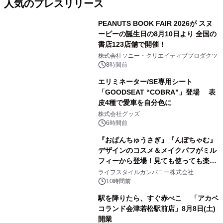
人気のプレスリリース
PEANUTS BOOK FAIR 2026が スヌ
ーピーの誕生日の8月10日より 全国の
書店123店舗で開催！
1
株式会社ソニー・クリエイティブプロダクツ
8時間前
エリミネーター/SE専用シート
「GOODSEAT “COBRA”」登場 表
皮4種で愛車を自分色に
2
株式会社グッズ
6時間前
『おぱんちゅうさぎ』『んぽちゃむ』
デザインのコスメ＆メイクパフがミル
フィーから登場！見ても使っても楽し
3
い、ポップでキュートなコレクショ
ライフスタイルカンパニー株式会社
ン。
10時間前
駅を降りたら、すぐ赤べこ 「アカベ
コランド会津若松駅前店」8月8日(土)
開業