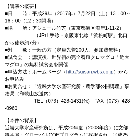
【講演の概要】
■日 時：平成29年（2017年）7月22日（土）13：00～
16：00（12：30開場）
■場 所：アジュール竹芝（東京都港区海岸1-11-2）
（JR山手線・京阪東北線「浜松町駅」北口
から徒歩約7分）
■対 象：一般の方（定員先着200人、参加費無料）
■試食会 ：講演後、世界初の完全養殖クロマグロ「近大
マグロ」の無料試食会を開催
■申込方法：ホームページ（
http://suisan.wbs.co.jp
）から
お申込み
■お問合せ：「近畿大学水産研究所・農学部公開講座」事
務局（和歌山放送内）
TEL（073）428-1431(代) FAX（073）428
-0960
【本件の背景】
近畿大学水産研究所は、平成20年度（2008年度）に文部
科学省・グローバルCOEプログラムに採択され、平成25