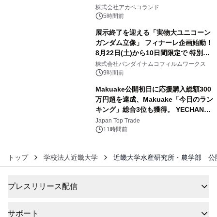
4
株式会社アカベコランド
5時間前
展示終了を迎える「実物大ユニコーン
ガンダム立像」 フィナーレ企画始動！
8月22日(土)から10日間限定で 特別映
5
像『UNICORN GUNDAM Statue ―
株式会社バンダイナムコフィルムワークス
BEYOND POSSIBILITY ―』を上映！
9時間前
Makuake公開初日に応援購入総額300
万円超を達成、Makuake「今日のラン
キング」総合3位も獲得。 YECHAN音
6
浴シンギングボウル第2弾の大型サイ
Japan Top Trade
ズ（XL・2XL・3XL）を先行販売中
11時間前
トップ
学校法人近畿大学
近畿大学水産研究所・農学部 公
プレスリリース配信
サポート