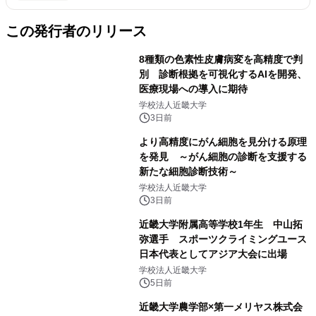
この発行者のリリース
8種類の色素性皮膚病変を高精度で判
別 診断根拠を可視化するAIを開発、
医療現場への導入に期待
学校法人近畿大学
3日前
より高精度にがん細胞を見分ける原理
を発見 ～がん細胞の診断を支援する
新たな細胞診断技術～
学校法人近畿大学
3日前
近畿大学附属高等学校1年生 中山拓
弥選手 スポーツクライミングユース
日本代表としてアジア大会に出場
学校法人近畿大学
5日前
近畿大学農学部×第一メリヤス株式会