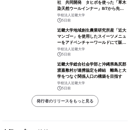
社 共同開発 タヒボを使った「草木
染天然ウールインナー」8/7から先行
販売
学校法人近畿大学
5日前
近畿大学地域創生農業研究所産「近大
マンゴー」を使用したスイーツメニュ
ーをアドベンチャーワールドにて販売
します パークでしか味わえない期間
学校法人近畿大学
限定スイーツを楽しんで♪
5日前
近畿大学総合社会学部と沖縄県島尻郡
渡嘉敷村が連携協定を締結 離島と大
学をつなぐ関係人口の構築を目指す
学校法人近畿大学
5日前
発行者のリリースをもっと見る