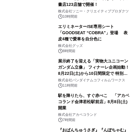
書店123店舗で開催！
1
株式会社ソニー・クリエイティブプロダクツ
10時間前
エリミネーター/SE専用シート
「GOODSEAT “COBRA”」登場 表
皮4種で愛車を自分色に
2
株式会社グッズ
8時間前
展示終了を迎える「実物大ユニコーン
ガンダム立像」 フィナーレ企画始動！
8月22日(土)から10日間限定で 特別映
3
像『UNICORN GUNDAM Statue ―
株式会社バンダイナムコフィルムワークス
BEYOND POSSIBILITY ―』を上映！
11時間前
駅を降りたら、すぐ赤べこ 「アカベ
コランド会津若松駅前店」8月8日(土)
開業
4
株式会社アカベコランド
7時間前
『おぱんちゅうさぎ』『んぽちゃむ』