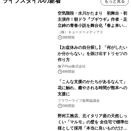
ライフスタイルの新着
もっと見る
空気階段・水川かたまり 初舞台・初
主演作！朝ドラ『ブギウギ』作者・足
立紳の青春小説を舞台化『春よ来い、
マジで来い』キービジュアル解禁！
（株）キョードーメディアス
3時間前
【お盆休みの自分探し】「何がしたい
か分からない」を抜け出すトリセツの
作り方
撫子Plus株式会社
4時間前
「こんな支援のかたちがあるなんて」
花に触れ、癒やされる時間が熊本への
支援に
フラワーライフ振興協議会
5時間前
野村工務店、北イタリア産の天然しっ
くい「マルモ」の壁を 全住宅で標準仕
様として採用「本当に良いものだけに