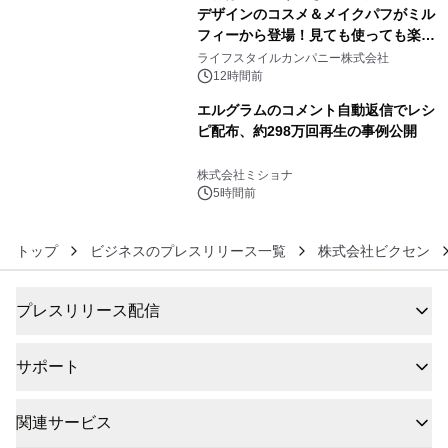
デザインのコスメ＆メイクパフがミル
フィーから登場！見ても使っても楽し
5
い、ポップでキュートなコレクショ
ライフスタイルカンパニー株式会社
ン。
12時間前
エルグラムのコメント自動返信でレシ
ピ配布、約298万回再生の事例公開
6
株式会社ミショナ
5時間前
トップ
ビジネスのプレスリリース一覧
株式会社ビクセン
プレスリリース配信
サポート
関連サービス