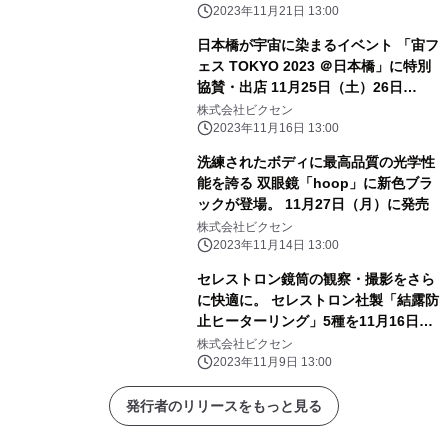
2023年11月21日 13:00
日本橋が宇宙に染まるイベント 「宙フ
ェス TOKYO 2023 ＠日本橋」に特別
協賛・出店 11月25日（土）26日
（日）開催
株式会社ビクセン
2023年11月16日 13:00
洗練されたボディに最高品質の光学性
能を誇る 双眼鏡「hoop」に新色ブラ
ックが登場。 11月27日（月）に発売
株式会社ビクセン
2023年11月14日 13:00
セレストロン鏡筒の観察・撮影をさら
に快適に。 セレストロン社製「結露防
止ヒーターリング」5種を11月16日
（木）に発売。
株式会社ビクセン
2023年11月9日 13:00
発行者のリリースをもっと見る