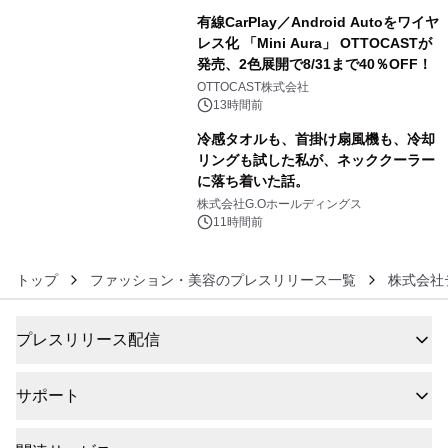
有線CarPlay／Android Autoをワイヤ
レス化 「Mini Aura」 OTTOCASTが
発売、2色展開で8/31まで40％OFF！
5
OTTOCAST株式会社
13時間前
冷感タオルも、首掛け扇風機も、冷却
リングも試した私が、ネッククーラー
に落ち着いた話。
6
株式会社G.Oホールディングス
11時間前
トップ
ファッション・美容のプレスリリース一覧
株式会社
プレスリリース配信
サポート