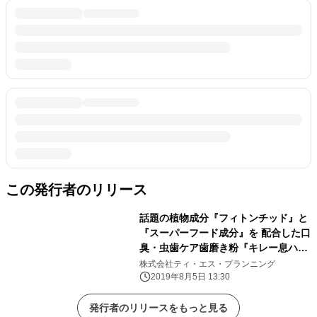
この発行者のリリース
話題の植物成分『フィトンチッド』と
『スーパーフード成分』を 配合した口
臭・虫歯ケア歯磨き粉『キレー息ハミ
ガキ』新発売！！
株式会社ティ・エス・プランニング
2019年8月5日 13:30
発行者のリリースをもっと見る