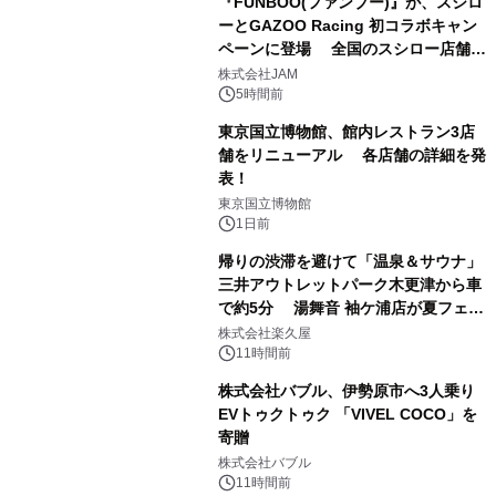
『FUNBOO(ファンブー)』が、スシロ
ーとGAZOO Racing 初コラボキャン
ペーンに登場 全国のスシロー店舗で
1
GR 4車種の FUNBOO(ミニカー)付き
株式会社JAM
メニューが展開されます
5時間前
東京国立博物館、館内レストラン3店
舗をリニューアル 各店舗の詳細を発
表！
2
東京国立博物館
1日前
帰りの渋滞を避けて「温泉＆サウナ」
三井アウトレットパーク木更津から車
で約5分 湯舞音 袖ケ浦店が夏フェア
3
メニューを提供
株式会社楽久屋
11時間前
株式会社バブル、伊勢原市へ3人乗り
EVトゥクトゥク 「VIVEL COCO」を
寄贈
4
株式会社バブル
11時間前