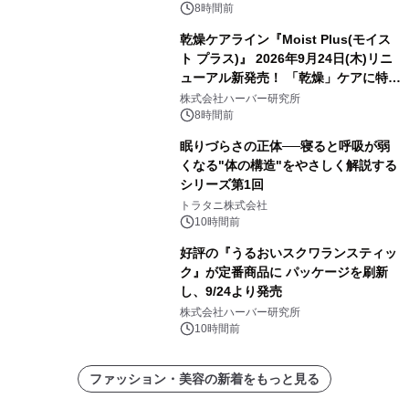
8時間前
乾燥ケアライン『Moist Plus(モイス
ト プラス)』 2026年9月24日(木)リニ
ューアル新発売！ 「乾燥」ケアに特化
し、ライン使いで潤いに満ちた肌へ
株式会社ハーバー研究所
8時間前
眠りづらさの正体──寝ると呼吸が弱
くなる"体の構造"をやさしく解説する
シリーズ第1回
トラタニ株式会社
10時間前
好評の『うるおいスクワランスティッ
ク』が定番商品に パッケージを刷新
し、9/24より発売
株式会社ハーバー研究所
10時間前
ファッション・美容の新着をもっと見る