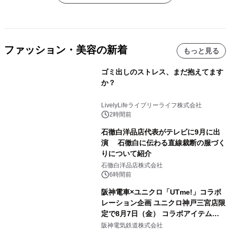
ファッション・美容の新着
もっと見る
ゴミ出しのストレス、まだ抱えてます
か？
LivelyLifeライブリーライフ株式会社
2時間前
石徹白洋品店代表がテレビに9月に出
演 石徹白に伝わる直線裁断の服づく
りについて紹介
石徹白洋品店株式会社
6時間前
阪神電車×ユニクロ「UTme!」コラボ
レーション企画 ユニクロ神戸三宮店限
定で8月7日（金） コラボアイテムが
発売決定！
阪神電気鉄道株式会社