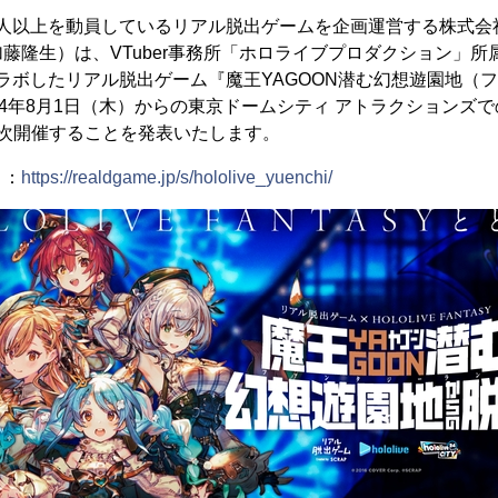
0万人以上を動員しているリアル脱出ゲームを企画運営する株式会
藤隆生）は、VTuber事務所「ホロライブプロダクション」所属
」とコラボしたリアル脱出ゲーム『魔王YAGOON潜む幻想遊園地
24年8月1日（木）からの東京ドームシティ アトラクションズ
順次開催することを発表いたします。
ト：
https://realdgame.jp/s/hololive_yuenchi/