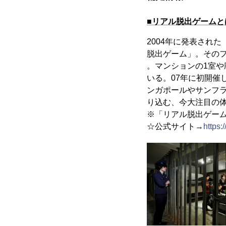
■リアル脱出ゲームと
2004年に発表され
脱出ゲーム」。その
。マンションの1室
いる。07年に初開催
ンガポールやサンフ
り込む、今大注目の
※「リアル脱出ゲーム
☆公式サイト→
https: