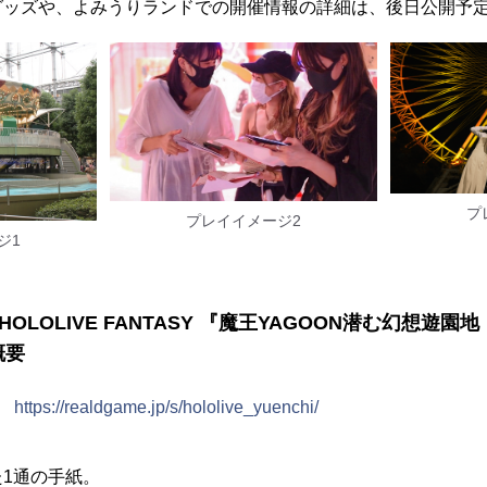
グッズや、よみうりランドでの開催情報の詳細は、後日公開予
プ
プレイイメージ2
ジ1
OLOLIVE FANTASY 『魔王YAGOON潜む幻想遊
概要
ト
https://realdgame.jp/s/hololive_yuenchi/
1通の手紙。