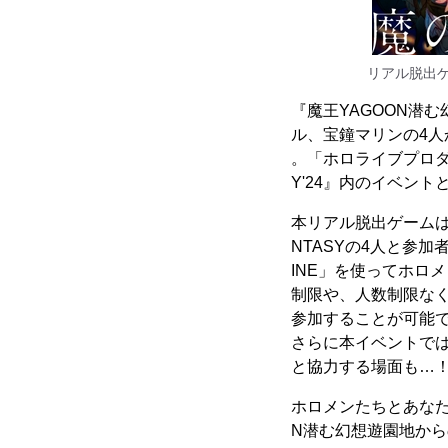
リアル脱出ゲ
『魔王YAGOON潜
ル、宝鐘マリンの4人か
。「ホロライブプロダク
Y'24』内のイベン
本リアル脱出ゲームは
NTASYの4人と参
INE」を使ってホロ
制限や、人数制限なく楽
参加することが可能
さらに本イベントでは、
と協力する場面も…
ホロメンたちとあなただ
N潜む幻想遊園地か