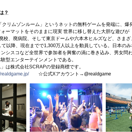
は？
た「クリムゾンルーム」というネットの無料ゲームを発端に、爆
フォーマットをそのままに現実 世界に移し替えた大胆な遊びが
や廃校、廃病院、そして東京ドームや六本木ヒルズなど、さまざ
して以降、現在までで1,300万人以上を動員している。日本の
ランシスコなど全世界で参加者を興奮の渦に巻き込み、男女問
体験型エンターテインメントである。
」は株式会社SCRAPの登録商標です。
//realdgame.jp/
☆公式Xアカウント→@realdgame