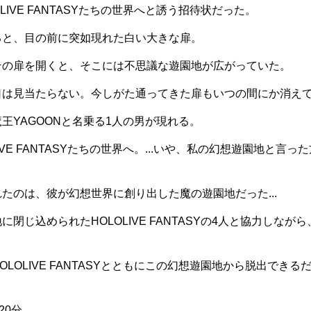
LIVE FANTASYたちの世界へと誘う招待状だった。
ると、目の前に突如現れた白い大きな扉。
その扉を開くと、そこには不思議な遊園地が広がっていた。
口は見当たらない。今しがた通ってきた扉もいつの間にか消え
王YAGOONと名乗る1人の男が現れる。
IVE FANTASYたちの世界へ。...いや、私の幻想遊園地と言
たのは、彼が幻想世界に創り出した魔の遊園地だった...
閉じ込められたHOLOLIVE FANTASYの4人と協力しながら
LOLIVE FANTASYとともにこの幻想遊園地から脱出できる
20分