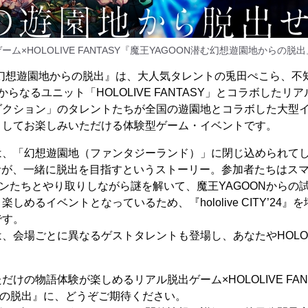
ーム×HOLOLIVE FANTASY『魔王YAGOON潜む幻想遊園地からの脱
む幻想遊園地からの脱出』は、大人気タレントの兎田ぺこら、不
らなるユニット「HOLOLIVE FANTASY」とコラボしたリ
ション」のタレントたちが全国の遊園地とコラボした大型イベント『h
トとしてお楽しみいただける体験型ゲーム・イベントです。
、「幻想遊園地（ファンタジーランド）」に閉じ込められてしまった
加者が、一緒に脱出を目指すというストーリー。参加者たちはス
メンたちとやり取りしながら謎を解いて、魔王YAGOONからの
しめるイベントとなっているため、『hololive CITY’24
です。
会場ごとに異なるゲストタレントも登場し、あなたやHOLOLIVE
！
けの物語体験が楽しめるリアル脱出ゲーム×HOLOLIVE FANT
らの脱出』に、どうぞご期待ください。