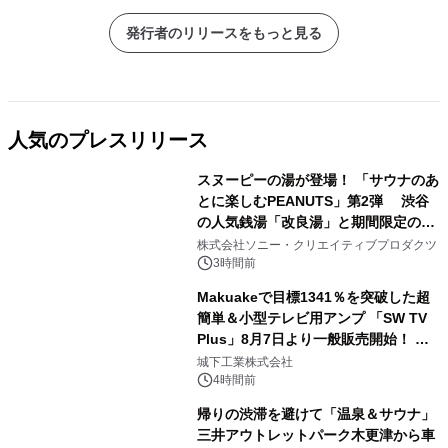
発行者のリリースをもっと見る
人気のプレスリリース
スヌーピーの湯が登場！ 「サウナのあ
とに楽しむPEANUTS」第2弾 渋谷
の人気銭湯「改良湯」と期間限定のコ
1
ラボレーション サウナイキタイコラ
株式会社ソニー・クリエイティブプロダクツ
ボグッズも発売決定！
3時間前
Makuakeで目標1341％を突破した超
簡単＆小型テレビ用アンプ 「SW TV
Plus」8月7日より一般販売開始！ ケ
2
ーブル1本つなぐだけ、テレビの音が
城下工業株式会社
ぐっと豊かに
4時間前
帰りの渋滞を避けて「温泉＆サウナ」
三井アウトレットパーク木更津から車