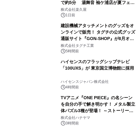
で約5分 湯舞音 袖ケ浦店が夏フェア
3
メニューを提供
株式会社楽久屋
1日前
建設機械アタッチメントのグッズをオ
ンラインで販売！ タグチの公式グッズ
通販サイト『GON-SHOP』が8月オー
4
プン
株式会社タグチ工業
5時間前
ハイセンスのフラッグシップテレビ
「100UXS」が 東京国立博物館に採用
5
ハイセンスジャパン株式会社
4時間前
TVアニメ『ONE PIECE』の名シーン
を自分の手で解き明かす！ メタル製立
体パズル3種が登場！ ～ストーリーと
6
ギミックが融合した 大人の体験型パズ
株式会社ハナヤマ
ルが8月7日(金)12時より先行予約受付
3時間前
開始～