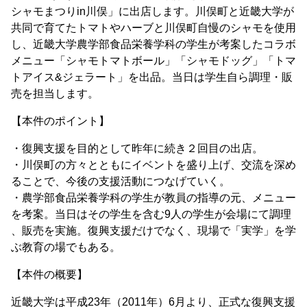
シャモまつりin川俣」に出店します。川俣町と近畿大学が
共同で育てたトマトやハーブと川俣町自慢のシャモを使用
し、近畿大学農学部食品栄養学科の学生が考案したコラボ
メニュー「シャモトマトボール」「シャモドッグ」「トマ
トアイス&ジェラート」を出品。当日は学生自ら調理・販
売を担当します。
【本件のポイント】
・復興支援を目的として昨年に続き２回目の出店。
・川俣町の方々とともにイベントを盛り上げ、交流を深め
ることで、今後の支援活動につなげていく。
・農学部食品栄養学科の学生が教員の指導の元、メニュー
を考案。当日はその学生を含む9人の学生が会場にて調理
、販売を実施。復興支援だけでなく、現場で「実学」を学
ぶ教育の場でもある。
【本件の概要】
近畿大学は平成23年（2011年）6月より、正式な復興支援