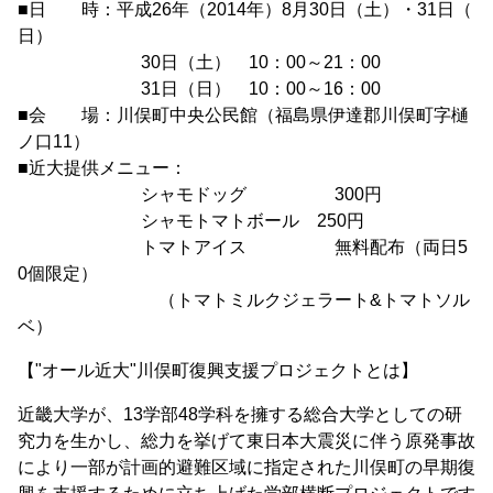
■日 時：平成26年（2014年）8月30日（土）・31日（
日）
30日（土） 10：00～21：00
31日（日） 10：00～16：00
■会 場：川俣町中央公民館（福島県伊達郡川俣町字樋
ノ口11）
■近大提供メニュー：
シャモドッグ 300円
シャモトマトボール 250円
トマトアイス 無料配布（両日5
0個限定）
（トマトミルクジェラート&トマトソル
ベ）
【"オール近大"川俣町復興支援プロジェクトとは】
近畿大学が、13学部48学科を擁する総合大学としての研
究力を生かし、総力を挙げて東日本大震災に伴う原発事故
により一部が計画的避難区域に指定された川俣町の早期復