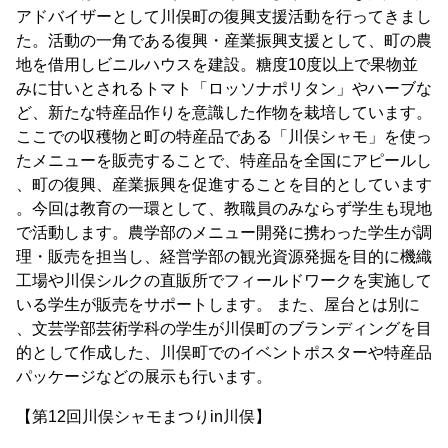
アドバイザーとして川俣町の復興支援活動を行ってきまし
た。活動の一角である復興・産業振興支援として、町の農
地を借用しビニルハウスを建設。糖度10度以上で果物並
みに甘いとされるトマト「ロッソナポリタン」やハーブな
ど、新たな特産品作りを意識した作物を栽培しています。
ここでの収穫物と町の特産品である「川俣シャモ」を使っ
たメニューを販売することで、特産品を全国にアピールし
、町の復興、産業振興を促進することを目的としています
。今回は教育の一環として、教職員のみならず学生も現地
で活動します。農学部のメニュー開発に携わった学生が調
理・販売を担当し、経営学部の観光資源発掘を目的に機織
工場や川俣シルクの直販所でフィールドワークを実施して
いる学生が販売をサポートします。 また、屋台とは別に
、文芸学部芸術学科の学生が川俣町のブランディングを目
的として作成した、川俣町でのイベントポスターや特産品
パッケージなどの展示も行います。
【第12回川俣シャモまつりin川俣】