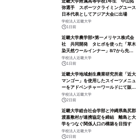
近畿大学附属高等学校1年生 中山拓
弥選手 スポーツクライミングユース
日本代表としてアジア大会に出場
学校法人近畿大学
1日前
近畿大学農学部×第一メリヤス株式会
社 共同開発 タヒボを使った「草木
染天然ウールインナー」8/7から先行
販売
学校法人近畿大学
1日前
近畿大学地域創生農業研究所産「近大
マンゴー」を使用したスイーツメニュ
ーをアドベンチャーワールドにて販売
します パークでしか味わえない期間
学校法人近畿大学
限定スイーツを楽しんで♪
2日前
近畿大学総合社会学部と沖縄県島尻郡
渡嘉敷村が連携協定を締結 離島と大
学をつなぐ関係人口の構築を目指す
学校法人近畿大学
2日前