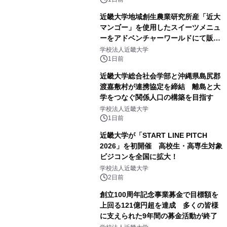
近畿大学地域創生農業研究所産「近大
マンゴー」を使用したスイーツメニュ
ーをアドベンチャーワールドにて販売
します パークでしか味わえない期間
学校法人近畿大学
限定スイーツを楽しんで♪
1日前
近畿大学総合社会学部と沖縄県島尻郡
渡嘉敷村が連携協定を締結 離島と大
学をつなぐ関係人口の構築を目指す
学校法人近畿大学
1日前
近畿大学が「START LINE PITCH
2026」を初開催 高校生・高専生対象
ビジコンを全国に拡大！
学校法人近畿大学
2日前
創立100周年記念事業募金で目標額を
上回る121億円超を達成 多くの皆様
に支えられた9年間の募金活動が終了