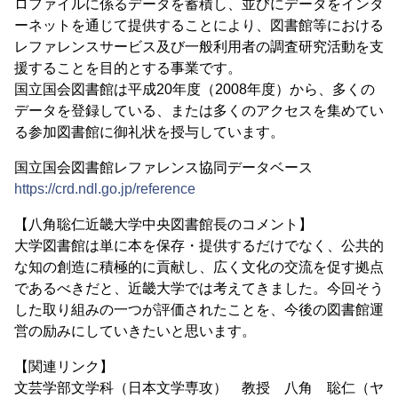
ロファイルに係るデータを蓄積し、並びにデータをインタ
ーネットを通じて提供することにより、図書館等における
レファレンスサービス及び⼀般利用者の調査研究活動を支
援することを目的とする事業です。
国立国会図書館は平成20年度（2008年度）から、多くの
データを登録している、または多くのアクセスを集めてい
る参加図書館に御礼状を授与しています。
国立国会図書館レファレンス協同データベース
https://crd.ndl.go.jp/reference
【八角聡仁近畿大学中央図書館長のコメント】
大学図書館は単に本を保存・提供するだけでなく、公共的
な知の創造に積極的に貢献し、広く文化の交流を促す拠点
であるべきだと、近畿大学では考えてきました。今回そう
した取り組みの⼀つが評価されたことを、今後の図書館運
営の励みにしていきたいと思います。
【関連リンク】
文芸学部文学科（日本文学専攻） 教授 八角 聡仁（ヤ