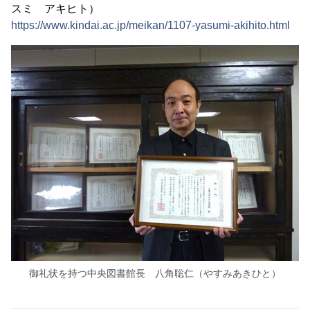
スミ アキヒト）
https://www.kindai.ac.jp/meikan/1107-yasumi-akihito.html
御礼状を持つ中央図書館長 八角聡仁（やすみあきひと）