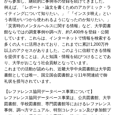
から参加し、継続的に事例等の登録を続けてきました。
例えば、「レポート・論文を書くためのアカデミック・ラ
イティングについて知りたい。」「『インスタ映え』とい
う表現がいつから使われるようになったのか知りたい。」
「災害時のメンタルヘルスに関する情報」など、大学図書
館ならではの調査事例や調べ方、約7,400件を登録・公開
しています。これらは、インターネットで情報を検索する
多くの人々に活用されており、これまでに累計1,200万件
以上のアクセスがありました。このように信頼できる情報
を提供することは、人と知識・情報を結びつけることであ
り、大学がおこなう社会貢献となっています。
これまでの活動が認められ、近畿大学中央図書館は大学図
書館としては唯⼀、国立国会図書館より11年間連続で御
礼状を授与されています。
【レファレンス協同データベース事業について】
レファレンス協同データベース事業は、公共図書館、大学
図書館、学校図書館、専門図書館等におけるレファレンス
事例、調べ方マニュアル、特別コレクション及び参加館プ