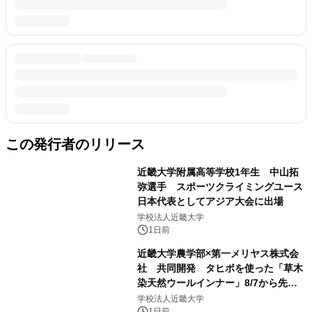
この発行者のリリース
近畿大学附属高等学校1年生 中山拓
弥選手 スポーツクライミングユース
日本代表としてアジア大会に出場
学校法人近畿大学
1日前
近畿大学農学部×第一メリヤス株式会
社 共同開発 タヒボを使った「草木
染天然ウールインナー」8/7から先行
販売
学校法人近畿大学
1日前