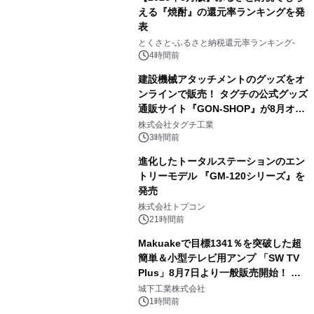
える『焼酎』の還元率ランキングを発
表
3
とくさと-ふるさと納税還元率ランキング-
4時間前
建設機械アタッチメントのグッズをオ
ンラインで販売！ タグチの公式グッズ
通販サイト『GON-SHOP』が8月オー
4
プン
株式会社タグチ工業
3時間前
進化したトータルステーションのエン
トリーモデル 『GM-120シリーズ』を
発売
5
株式会社トプコン
21時間前
Makuakeで目標1341％を突破した超
簡単＆小型テレビ用アンプ 「SW TV
Plus」8月7日より一般販売開始！ ケ
6
ーブル1本つなぐだけ、テレビの音が
城下工業株式会社
ぐっと豊かに
1時間前