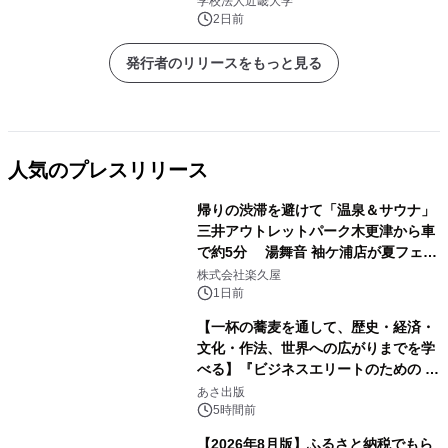
学校法人近畿大学
2日前
発行者のリリースをもっと見る
人気のプレスリリース
帰りの渋滞を避けて「温泉＆サウナ」
三井アウトレットパーク木更津から車
で約5分 湯舞音 袖ケ浦店が夏フェア
1
メニューを提供
株式会社楽久屋
1日前
【一杯の蕎麦を通して、歴史・経済・
文化・作法、世界への広がりまでを学
べる】『ビジネスエリートのための 教
2
養としての蕎麦』2026年8月25日
あさ出版
（火）発売
5時間前
【2026年8月版】ふるさと納税でもら