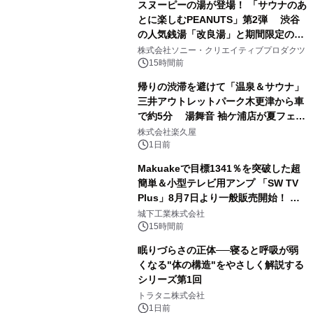
スヌーピーの湯が登場！ 「サウナのあ
とに楽しむPEANUTS」第2弾 渋谷
の人気銭湯「改良湯」と期間限定のコ
1
ラボレーション サウナイキタイコラ
株式会社ソニー・クリエイティブプロダクツ
ボグッズも発売決定！
15時間前
帰りの渋滞を避けて「温泉＆サウナ」
三井アウトレットパーク木更津から車
で約5分 湯舞音 袖ケ浦店が夏フェア
2
メニューを提供
株式会社楽久屋
1日前
Makuakeで目標1341％を突破した超
簡単＆小型テレビ用アンプ 「SW TV
Plus」8月7日より一般販売開始！ ケ
3
ーブル1本つなぐだけ、テレビの音が
城下工業株式会社
ぐっと豊かに
15時間前
眠りづらさの正体──寝ると呼吸が弱
くなる"体の構造"をやさしく解説する
シリーズ第1回
4
トラタニ株式会社
1日前