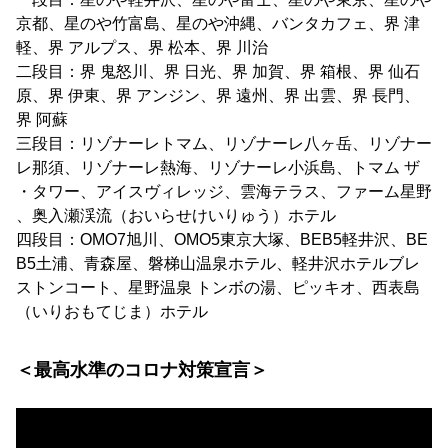
京都、星のや竹富島、星のや沖縄、バンタカフェ、界 津
軽、界 アルプス、界 松本、界 川治
二段目：界 鬼怒川、界 日光、界 加賀、界 箱根、界 仙石
原、界 伊東、界 アンジン、界 遠州、界 出雲、界 長門、
界 阿蘇
三段目：リゾナーレトマム、リゾナーレ八ヶ岳、リゾナー
レ那須、リゾナーレ熱海、リゾナーレ小浜島、トマム ザ
・タワー、アイスヴィレッジ、雲海テラス、ファーム星野
、奥入瀬渓流（おいらせけいりゅう）ホテル
四段目：OMO7旭川、OMO5東京大塚、BEB5軽井沢、BE
B5土浦、青森屋、磐梯山温泉ホテル、軽井沢ホテルブレ
ストンコート、星野温泉 トンボの湯、ピッキオ、西表島
（いりおもてじま）ホテル
＜最高水準のコロナ対策宣言＞