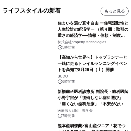
ライフスタイルの新着
もっと見る
住まいを選び直す自由 ー住宅流動性と
人生設計の経済学ー （第４回：取引の
重さの経済学──情報・信頼・制度を
PropTechはどう組み替えるか）｜
株式会社property technologies
PropTech-Lab
5時間前
【高知から世界へ】トップランナーと
一緒に走るトレイルランニングイベン
トを高知で8月29日（土）開催
BUDO
6時間前
新橋歯科医科診療所 副院長・歯科医師
小野宇宙が「後悔しない歯科選び」
「痛くない歯科治療」「不安がない治
療計画」をテーマに専門監修
医療法人財団 興学会
7時間前
熊本産胡蝶蘭×富山産ジニア「花でつ