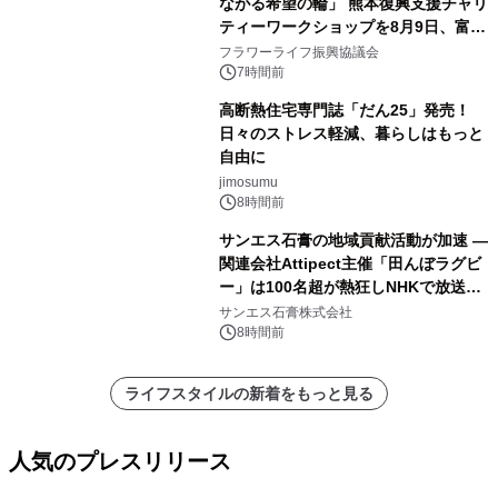
ながる希望の輪」 熊本復興支援チャリ
ティーワークショップを8月9日、富
山・射水で開催
フラワーライフ振興協議会
7時間前
高断熱住宅専門誌「だん25」発売！
日々のストレス軽減、暮らしはもっと
自由に
jimosumu
8時間前
サンエス石膏の地域貢献活動が加速 ―
関連会社Attipect主催「田んぼラグビ
ー」は100名超が熱狂しNHKで放送さ
れました。
サンエス石膏株式会社
8時間前
ライフスタイルの新着をもっと見る
人気のプレスリリース