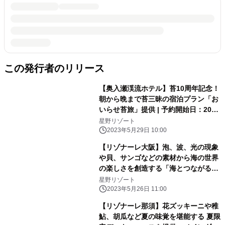
この発行者のリリース
【奥入瀬渓流ホテル】苔10周年記念！
朝から晩まで苔三昧の宿泊プラン「お
いらせ苔旅」提供 | 予約開始日：2023
年6月13日／期間：2023年6月24日〜
星野リゾート
2024年6月19日
2023年5月29日 10:00
【リゾナーレ大阪】泡、波、光の現象
や貝、サンゴなどの素材から海の世界
の楽しさを創造する「海とつながるア
トリエ」誕生｜期間：2023年6月1
星野リゾート
日〜9月30日
2023年5月26日 11:00
【リゾナーレ那須】花ズッキーニや稚
鮎、胡瓜など夏の味覚を堪能する 夏限