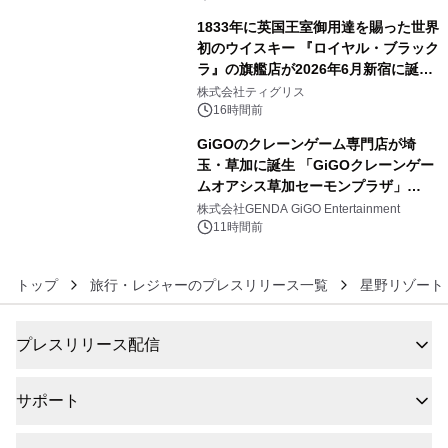
1833年に英国王室御用達を賜った世界
初のウイスキー 『ロイヤル・ブラック
ラ』の旗艦店が2026年6月新宿に誕
5
生 バカルディ ジャパンと連携した
株式会社ティグリス
没入型バー「BAR Arca」
16時間前
GiGOのクレーンゲーム専門店が埼
玉・草加に誕生 「GiGOクレーンゲー
ムオアシス草加セーモンプラザ」
6
2026年8月7日(金)10時グランドオープ
株式会社GENDA GiGO Entertainment
ン
11時間前
トップ
旅行・レジャーのプレスリリース一覧
星野リゾート
プレスリリース配信
サポート