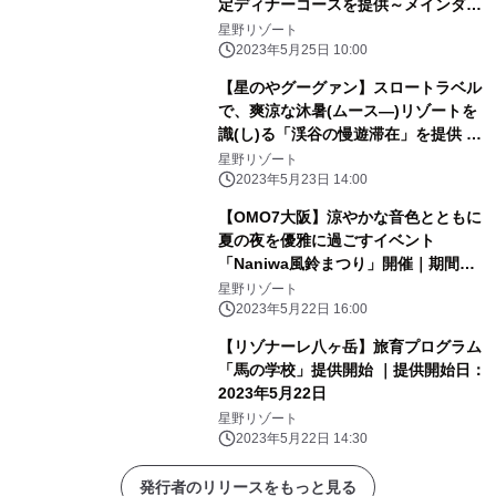
定ディナーコースを提供～メインダイ
ニング「OTTO SETTE(オットセッテ)
星野リゾート
NASU(ナス)」のフルコース～| 期間：
2023年5月25日 10:00
2023年6月21日～9月15日
【星のやグーグァン】スロートラベル
で、爽涼な沐暑(ムース―)リゾートを
識(し)る「渓谷の慢遊滞在」を提供 ～
森林散策や川辺のピクニックで谷關(グ
星野リゾート
ーグァン)と「つながる」2泊3日の滞
2023年5月23日 14:00
在プログラム～｜期間：2023年7月1
【OMO7大阪】涼やかな音色とともに
日〜8月31日
夏の夜を優雅に過ごすイベント
「Naniwa風鈴まつり」開催｜期間：
2023年6月1日～8月31日
星野リゾート
2023年5月22日 16:00
【リゾナーレ八ヶ岳】旅育プログラム
「馬の学校」提供開始 ｜提供開始日：
2023年5月22日
星野リゾート
2023年5月22日 14:30
発行者のリリースをもっと見る