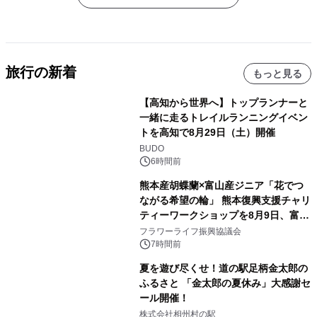
旅行の新着
もっと見る
【高知から世界へ】トップランナーと
一緒に走るトレイルランニングイベン
トを高知で8月29日（土）開催
BUDO
6時間前
熊本産胡蝶蘭×富山産ジニア「花でつ
ながる希望の輪」 熊本復興支援チャリ
ティーワークショップを8月9日、富
山・射水で開催
フラワーライフ振興協議会
7時間前
夏を遊び尽くせ！道の駅足柄金太郎の
ふるさと 「金太郎の夏休み」大感謝セ
ール開催！
株式会社相州村の駅