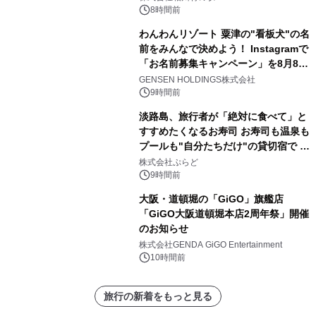
8時間前
わんわんリゾート 粟津の"看板犬"の名
前をみんなで決めよう！ Instagramで
「お名前募集キャンペーン」を8月8日
(土)より開催
GENSEN HOLDINGS株式会社
9時間前
淡路島、旅行者が「絶対に食べて」と
すすめたくなるお寿司 お寿司も温泉も
プールも"自分たちだけ"の貸切宿で 1
日1組限定「岩屋温泉 絵島別庭 海と
株式会社ぷらど
森」の握り寿司プラン
9時間前
大阪・道頓堀の「GiGO」旗艦店
「GiGO大阪道頓堀本店2周年祭」開催
のお知らせ
株式会社GENDA GiGO Entertainment
10時間前
旅行の新着をもっと見る