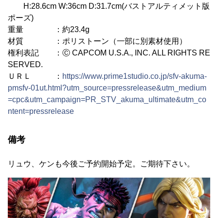
H:28.6cm W:36cm D:31.7cm(バストアルティメット版
ポーズ)
重量 ：約23.4g
材質 ：ポリストーン（一部に別素材使用）
権利表記 ：Ⓒ CAPCOM U.S.A., INC. ALL RIGHTS RE
SERVED.
ＵＲＬ ：
https://www.prime1studio.co.jp/sfv-akuma-
pmsfv-01ut.html?utm_source=pressrelease&utm_medium
=cpc&utm_campaign=PR_STV_akuma_ultimate&utm_co
ntent=pressrelease
備考
リュウ、ケンも今後ご予約開始予定。ご期待下さい。