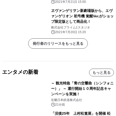
2021年7月21日 15:00
ヱヴァンゲリヲン新劇場版から、エヴ
ァンゲリオン 初号機 覚醒Ver.がショッ
プ限定版として商品化！
株式会社プライム1スタジオ
2021年7月20日 15:20
発行者のリリースをもっと見る
エンタメの新着
もっと見る
～ 観光特急「青の交響曲（シンフォニ
ー）」 ～ 運行開始１０周年記念キャ
ンペーンを実施！
近畿日本鉄道株式会社
21分前
「没後25年 上村松篁展」を開催 松