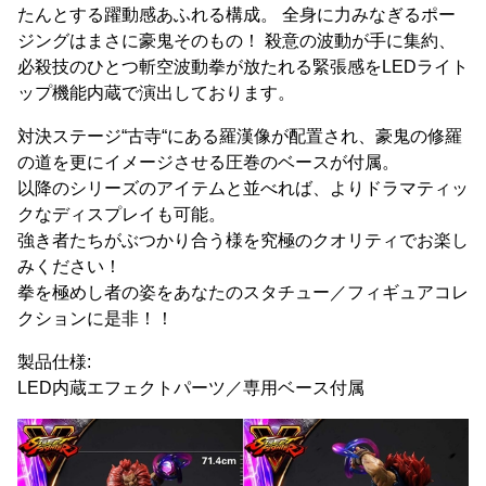
たんとする躍動感あふれる構成。 全身に力みなぎるポー
ジングはまさに豪鬼そのもの！ 殺意の波動が手に集約、
必殺技のひとつ斬空波動拳が放たれる緊張感をLEDライト
ップ機能内蔵で演出しております。
対決ステージ“古寺“にある羅漢像が配置され、豪鬼の修羅
の道を更にイメージさせる圧巻のベースが付属。
以降のシリーズのアイテムと並べれば、よりドラマティッ
クなディスプレイも可能。
強き者たちがぶつかり合う様を究極のクオリティでお楽し
みください！
拳を極めし者の姿をあなたのスタチュー／フィギュアコレ
クションに是非！！
製品仕様:
LED内蔵エフェクトパーツ／専用ベース付属