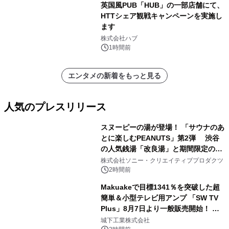
英国風PUB「HUB」の一部店舗にて、
HTTシェア観戦キャンペーンを実施し
ます
株式会社ハブ
1時間前
エンタメの新着をもっと見る
人気のプレスリリース
スヌーピーの湯が登場！ 「サウナのあ
とに楽しむPEANUTS」第2弾 渋谷
の人気銭湯「改良湯」と期間限定のコ
1
ラボレーション サウナイキタイコラ
株式会社ソニー・クリエイティブプロダクツ
ボグッズも発売決定！
2時間前
Makuakeで目標1341％を突破した超
簡単＆小型テレビ用アンプ 「SW TV
Plus」8月7日より一般販売開始！ ケ
2
ーブル1本つなぐだけ、テレビの音が
城下工業株式会社