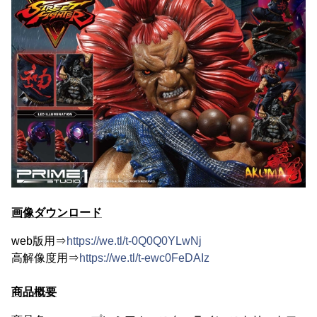
画像ダウンロード
web版用⇒
https://we.tl/t-0Q0Q0YLwNj
高解像度用⇒
https://we.tl/t-ewc0FeDAIz
商品概要