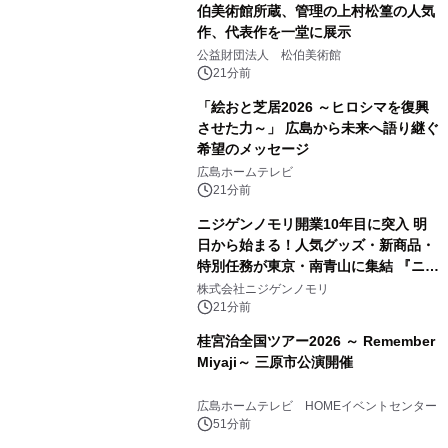
伯美術館所蔵、管理の上村松篁の人気
作、代表作を一堂に展示
公益財団法人 松伯美術館
21分前
「絵おと芝居2026 ～ヒロシマを復興
させた力～」 広島から未来へ語り継ぐ
希望のメッセージ
広島ホームテレビ
21分前
ニジゲンノモリ開業10年目に突入 明
日から始まる！人気グッズ・新商品・
特別任務が東京・南青山に集結 『ニジ
ゲンノモリ POPUPストア in Annex
株式会社ニジゲンノモリ
Aoyama』
21分前
桂宮治全国ツアー2026 ～ Remember
Miyaji～ 三原市公演開催
広島ホームテレビ HOMEイベントセンター
51分前