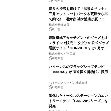
ぐっと豊かに
3時間前
帰りの渋滞を避けて「温泉＆サウナ」
三井アウトレットパーク木更津から車
で約5分 湯舞音 袖ケ浦店が夏フェア
3
メニューを提供
株式会社楽久屋
1日前
建設機械アタッチメントのグッズをオ
ンラインで販売！ タグチの公式グッズ
通販サイト『GON-SHOP』が8月オー
4
プン
株式会社タグチ工業
4時間前
ハイセンスのフラッグシップテレビ
「100UXS」が 東京国立博物館に採用
5
ハイセンスジャパン株式会社
3時間前
進化したトータルステーションのエン
トリーモデル 『GM-120シリーズ』を
発売
6