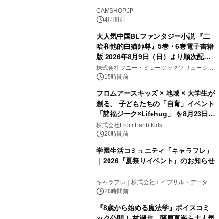
CAMSHOP.JP
4時間前
大人気中国BLファンタジー小説 『二
哈和他的白猫師尊』5巻・6巻電子書籍
版 2026年8月9日（日）より順次配信
開始
株式会社ソニー・ミュージックソリューショ
ンズ
15時間前
フロムアースキッズ × 地域 × 大学生が
創る、 子どもたちの「自育」イベント
「諸福ジーク×Lifehug」 を8月23日
(日)開催
株式会社From Earth Kids
20時間前
学園生活コミュニティ「キャラフレ」
｜2026『夏祭りイベント』のお知らせ
キャラフレ｜株式会社エイプリル・データ・
デザインズ
20時間前
『8歳から始める魔法学』ボイスコミ
ック公開！ 村瀬歩、藤原夏海ら大人気