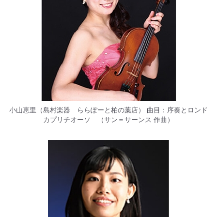
小山恵里（島村楽器 ららぽーと柏の葉店） 曲目：序奏とロンド
カプリチオーソ （サン＝サーンス 作曲）