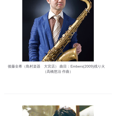
後藤全希（島村楽器 大宮店） 曲目：Embers(2009)残り火
（高橋悠治 作曲）