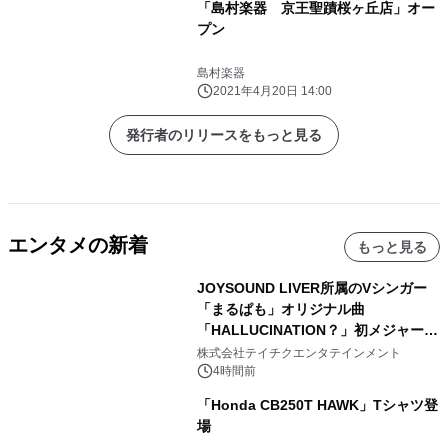
「島村楽器 京王聖蹟桜ヶ丘店」オー
プン
島村楽器
2021年4月20日 14:00
発行者のリリースをもっと見る
エンタメの新着
もっと見る
JOYSOUND LIVER所属のVシンガー
「まるぱも」オリジナル曲
「HALLUCINATION？」初メジャー配
信リリース決定！
株式会社テイチクエンタテインメント
4時間前
「Honda CB250T HAWK」Tシャツ登
場