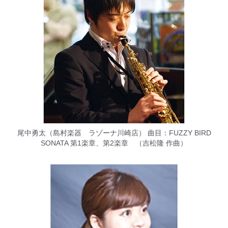
尾中勇太（島村楽器 ラゾーナ川崎店） 曲目：FUZZY BIRD
SONATA 第1楽章、第2楽章 （吉松隆 作曲）