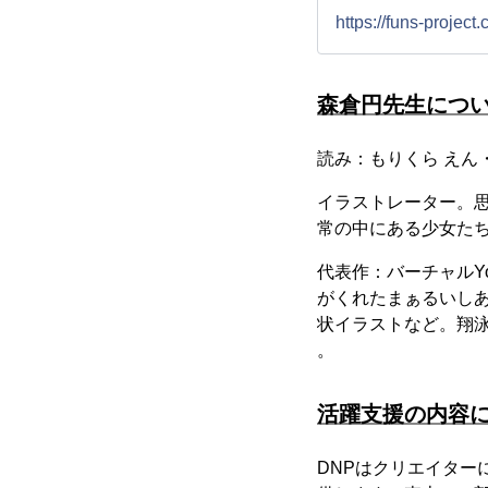
https://funs-project
森倉円先生につ
読み：もりくら えん・En
イラストレーター。
常の中にある少女た
代表作：バーチャルY
がくれたまぁるいし
状イラストなど。翔泳社よ
。
活躍支援の内容
DNPはクリエイタ