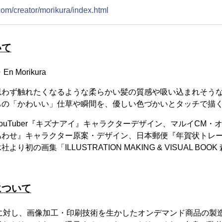
.com/creator/morikura/index.html
いて
 Morikura
思わず触れたくなるような柔らかい髪の質感や吸い込まれそう
ちの「かわいい」仕草や瞬間を、優しい色づかいとタッチで描
ouTuber『キズナアイ』キャラクターデザイン、マルイCM・
あわせ』キャラクター原案・デザイン、日本郵便『年賀状トレ
り初の画集「ILLUSTRATION MAKING & VISUAL BO
について
ーに対し、画像加工・印刷技術を生かしたオンデマンド商品の製