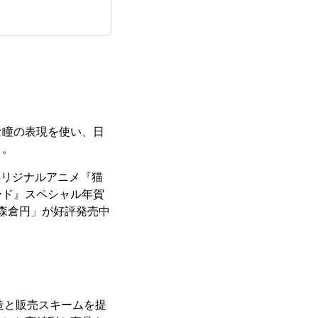
な瞳の表現を使い、日
く。
オリジナルアニメ『猫
ード』スペシャル年賀
OK 森倉円」が好評発売中
造と販売スキームを提