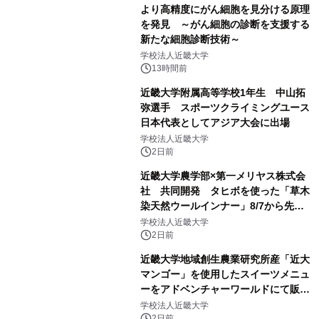
より高精度にがん細胞を見分ける原理
を発見 ～がん細胞の診断を支援する
新たな細胞診断技術～
学校法人近畿大学
13時間前
近畿大学附属高等学校1年生 中山拓
弥選手 スポーツクライミングユース
日本代表としてアジア大会に出場
学校法人近畿大学
2日前
近畿大学農学部×第一メリヤス株式会
社 共同開発 タヒボを使った「草木
染天然ウールインナー」8/7から先行
販売
学校法人近畿大学
2日前
近畿大学地域創生農業研究所産「近大
マンゴー」を使用したスイーツメニュ
ーをアドベンチャーワールドにて販売
します パークでしか味わえない期間
学校法人近畿大学
限定スイーツを楽しんで♪
2日前