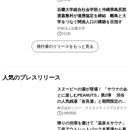
近畿大学総合社会学部と沖縄県島尻郡
渡嘉敷村が連携協定を締結 離島と大
学をつなぐ関係人口の構築を目指す
学校法人近畿大学
2日前
発行者のリリースをもっと見る
人気のプレスリリース
スヌーピーの湯が登場！ 「サウナのあ
とに楽しむPEANUTS」第2弾 渋谷
の人気銭湯「改良湯」と期間限定のコ
1
ラボレーション サウナイキタイコラ
株式会社ソニー・クリエイティブプロダクツ
ボグッズも発売決定！
16時間前
帰りの渋滞を避けて「温泉＆サウナ」
三井アウトレットパーク木更津から車