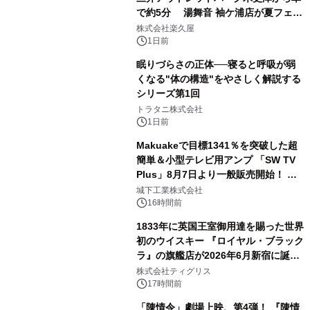
で約5分 湯舞音 袖ケ浦店が夏フェア
2
メニューを提供
株式会社楽久屋
1日前
眠りづらさの正体──寝ると呼吸が弱
くなる"体の構造"をやさしく解説する
シリーズ第1回
3
トラタニ株式会社
1日前
Makuakeで目標1341％を突破した超
簡単＆小型テレビ用アンプ 「SW TV
Plus」8月7日より一般販売開始！ ケ
4
ーブル1本つなぐだけ、テレビの音が
城下工業株式会社
ぐっと豊かに
16時間前
1833年に英国王室御用達を賜った世界
初のウイスキー 『ロイヤル・ブラック
ラ』の旗艦店が2026年6月新宿に誕
5
生 バカルディ ジャパンと連携した
株式会社ティグリス
没入型バー「BAR Arca」
17時間前
「陳情令」劇場上映、第4弾！ 『陳情