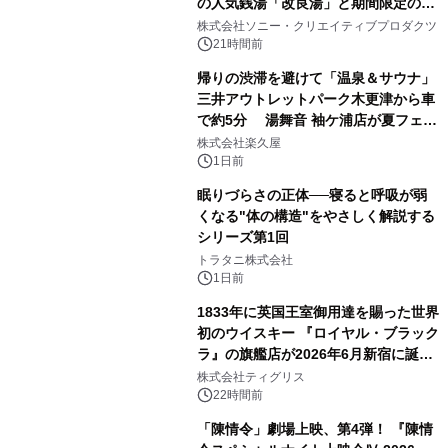
の人気銭湯「改良湯」と期間限定のコ
1
ラボレーション サウナイキタイコラ
株式会社ソニー・クリエイティブプロダクツ
ボグッズも発売決定！
21時間前
帰りの渋滞を避けて「温泉＆サウナ」
三井アウトレットパーク木更津から車
で約5分 湯舞音 袖ケ浦店が夏フェア
2
メニューを提供
株式会社楽久屋
1日前
眠りづらさの正体──寝ると呼吸が弱
くなる"体の構造"をやさしく解説する
シリーズ第1回
3
トラタニ株式会社
1日前
1833年に英国王室御用達を賜った世界
初のウイスキー 『ロイヤル・ブラック
ラ』の旗艦店が2026年6月新宿に誕
4
生 バカルディ ジャパンと連携した
株式会社ティグリス
没入型バー「BAR Arca」
22時間前
「陳情令」劇場上映、第4弾！ 『陳情