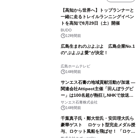
【高知から世界へ】トップランナーと
一緒に走るトレイルランニングイベン
トを高知で8月29日（土）開催
BUDO
12時間前
広島生まれのぷよぷよ 広島企業No.1
の“ぷよぷよ愛”が決定！
広島ホームテレビ
14時間前
サンエス石膏の地域貢献活動が加速 ―
関連会社Attipect主催「田んぼラグビ
ー」は100名超が熱狂しNHKで放送さ
れました。
サンエス石膏株式会社
14時間前
千葉真子氏・鄭大世氏・安田理大氏ら
豪華ゲスト ロケット型完走メダル授
与、ロケット風船を飛ばせ！ 「ロケッ
トマラソン2026」開催