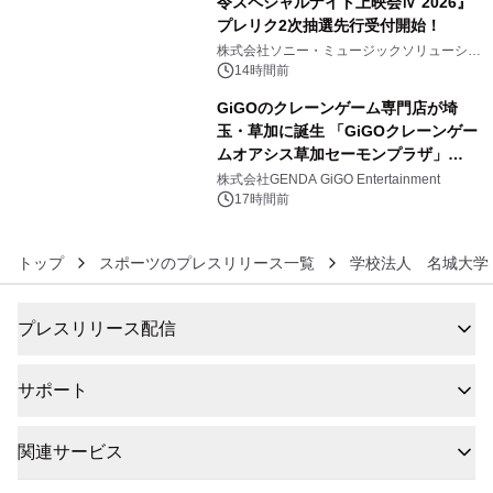
令スペシャルナイト上映会Ⅳ 2026』
プレリク2次抽選先行受付開始！
5
株式会社ソニー・ミュージックソリューショ
ンズ
14時間前
GiGOのクレーンゲーム専門店が埼
玉・草加に誕生 「GiGOクレーンゲー
ムオアシス草加セーモンプラザ」
6
2026年8月7日(金)10時グランドオープ
株式会社GENDA GiGO Entertainment
ン
17時間前
トップ
スポーツのプレスリリース一覧
学校法人 名城大学
プレスリリース配信
サポート
関連サービス