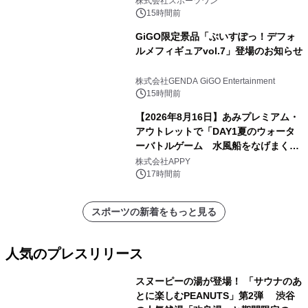
株式会社スポーツワン
15時間前
GiGO限定景品「ぶいすぽっ！デフォ
ルメフィギュアvol.7」登場のお知らせ
株式会社GENDA GiGO Entertainment
15時間前
【2026年8月16日】あみプレミアム・
アウトレットで「DAY1夏のウォータ
ーバトルゲーム 水風船をなげまくろ
う！」を開催
株式会社APPY
17時間前
スポーツの新着をもっと見る
人気のプレスリリース
スヌーピーの湯が登場！ 「サウナのあ
とに楽しむPEANUTS」第2弾 渋谷