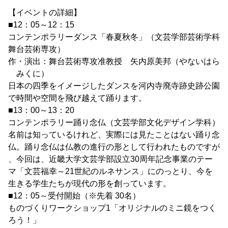
【イベントの詳細】
■12：05～12：15
コンテンポラリーダンス「春夏秋冬」（文芸学部芸術学科
舞台芸術専攻）
作・演出：舞台芸術専攻准教授 矢内原美邦（やないはら
みくに）
日本の四季をイメージしたダンスを河内寺廃寺跡史跡公園
で時間や空間を飛び越えて踊ります。
■13：00～13：20
コンテンポラリー踊り念仏（文芸学部文化デザイン学科）
名前は知っているけれど、実際には見たことはない踊り念
仏。踊り念仏は仏教の進行の形として行われたものですが
、今回は、近畿大学文芸学部設立30周年記念事業のテー
マ「文芸福幸～21世紀のルネサンス」にのっとり、今を
生きる学生たちが現代の形を創っています。
■12：05～受付開始（※先着 30名）
ものづくりワークショップ1「オリジナルのミニ鏡をつく
ろう！」