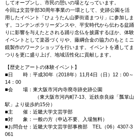
してオープンし、市民の憩いの場となっています。
今回は文芸学部30周年事業の一環として、史跡公園を活
用したイベント「ひょうたん山夢街道まつり」に参加しま
す。コンテンポラリーダンスや、平安時代から伝わる盆踊
りに影響を与えたとされる踊り念仏を披露するほか、体験
イベントとして楽器づくりや、藤綱合金の協力のもとミニ
鏡製作のワークショップを行います。イベントを通してま
つりを更に盛り上げ、地域活性化に貢献します。
【歴史とアートの体験イベント】
■日 時：平成30年（2018年）11月4日（日）12：00～
14：00
■会 場：東大阪市河内寺廃寺跡史跡公園
（東大阪市河内町7-13、近鉄奈良線「瓢箪山
駅」より徒歩約15分）
■主 催：近畿大学文芸学部
■対 象：一般の方（申込不要、入場無料）
■お問合せ：近畿大学文芸学部事務部 TEL（06）4307-3
061