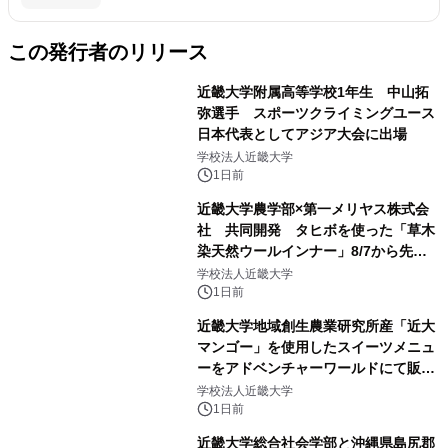
この発行者のリリース
近畿大学附属高等学校1年生 中山拓
弥選手 スポーツクライミングユース
日本代表としてアジア大会に出場
学校法人近畿大学
1日前
近畿大学農学部×第一メリヤス株式会
社 共同開発 タヒボを使った「草木
染天然ウールインナー」8/7から先行
販売
学校法人近畿大学
1日前
近畿大学地域創生農業研究所産「近大
マンゴー」を使用したスイーツメニュ
ーをアドベンチャーワールドにて販売
します パークでしか味わえない期間
学校法人近畿大学
限定スイーツを楽しんで♪
1日前
近畿大学総合社会学部と沖縄県島尻郡