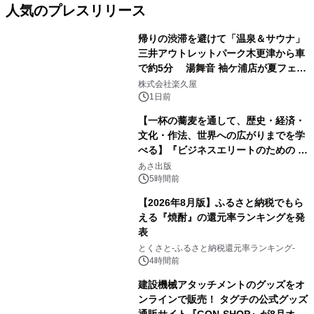
人気のプレスリリース
帰りの渋滞を避けて「温泉＆サウナ」
三井アウトレットパーク木更津から車
で約5分 湯舞音 袖ケ浦店が夏フェア
1
メニューを提供
株式会社楽久屋
1日前
【一杯の蕎麦を通して、歴史・経済・
文化・作法、世界への広がりまでを学
べる】『ビジネスエリートのための 教
2
養としての蕎麦』2026年8月25日
あさ出版
（火）発売
5時間前
【2026年8月版】ふるさと納税でもら
える『焼酎』の還元率ランキングを発
表
3
とくさと-ふるさと納税還元率ランキング-
4時間前
建設機械アタッチメントのグッズをオ
ンラインで販売！ タグチの公式グッズ