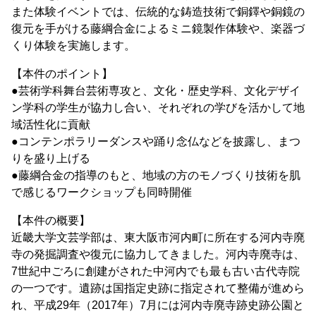
また体験イベントでは、伝統的な鋳造技術で銅鐸や銅鏡の
復元を手がける藤綱合金によるミニ鏡製作体験や、楽器づ
くり体験を実施します。
【本件のポイント】
●芸術学科舞台芸術専攻と、文化・歴史学科、文化デザイ
ン学科の学生が協力し合い、それぞれの学びを活かして地
域活性化に貢献
●コンテンポラリーダンスや踊り念仏などを披露し、まつ
りを盛り上げる
●藤綱合金の指導のもと、地域の方のモノづくり技術を肌
で感じるワークショップも同時開催
【本件の概要】
近畿大学文芸学部は、東大阪市河内町に所在する河内寺廃
寺の発掘調査や復元に協力してきました。河内寺廃寺は、
7世紀中ごろに創建がされた中河内でも最も古い古代寺院
の一つです。遺跡は国指定史跡に指定されて整備が進めら
れ、平成29年（2017年）7月には河内寺廃寺跡史跡公園と