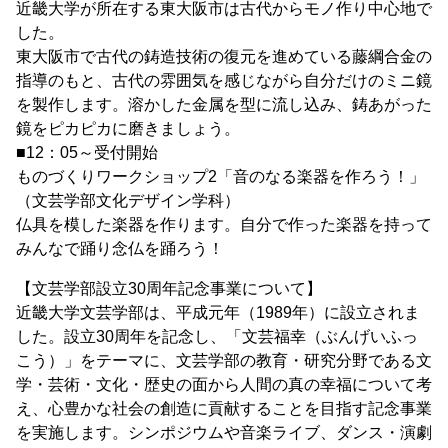
近畿大学が所在する東大阪市は古代からモノ作り中心地で
した。
東大阪市で古代の鋳造技術の復元を進めている藤綱合金の
指導のもと、古代の雰囲気を感じながら自分だけのミニ鏡
を製作します。溶かした金属を型に流し込み、鋳あがった
鏡をピカピカに磨きましょう。
■12：05～受付開始
ものづくりワークショップ2「音のなる楽器を作ろう！」
（文芸学部文化デザイン学科）
仏具を模した楽器を作ります。自分で作った楽器を持って
みんなで踊り念仏を踊ろう！
【文芸学部設立30周年記念事業について】
近畿大学文芸学部は、平成元年（1989年）に設立されま
した。設立30周年を記念し、「文芸福幸（ぶんげいふっ
こう）」をテーマに、文芸学部の教育・研究分野である文
学・芸術・文化・歴史の面から人間の真の幸福について考
え、心豊かな社会の創造に貢献することを目指す記念事業
を実施します。シンポジウムや音楽ライブ、ダンス・演劇