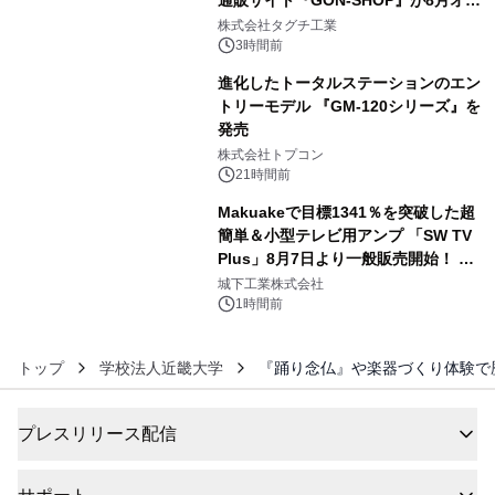
通販サイト『GON-SHOP』が8月オー
4
プン
株式会社タグチ工業
3時間前
進化したトータルステーションのエン
トリーモデル 『GM-120シリーズ』を
発売
5
株式会社トプコン
21時間前
Makuakeで目標1341％を突破した超
簡単＆小型テレビ用アンプ 「SW TV
Plus」8月7日より一般販売開始！ ケ
6
ーブル1本つなぐだけ、テレビの音が
城下工業株式会社
ぐっと豊かに
1時間前
トップ
学校法人近畿大学
『踊り念仏』や楽器づくり体験で歴
プレスリリース配信