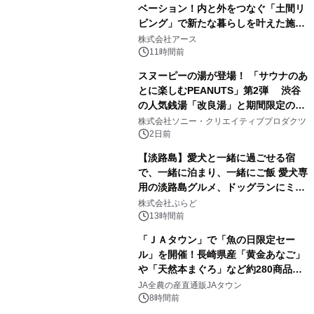
ベーション！内と外をつなぐ「土間リ
ビング」で新たな暮らしを叶えた施工
1
事例を株式会社アースが公開
株式会社アース
11時間前
スヌーピーの湯が登場！ 「サウナのあ
とに楽しむPEANUTS」第2弾 渋谷
の人気銭湯「改良湯」と期間限定のコ
2
ラボレーション サウナイキタイコラ
株式会社ソニー・クリエイティブプロダクツ
ボグッズも発売決定！
2日前
【淡路島】愛犬と一緒に過ごせる宿
で、一緒に泊まり、一緒にご飯 愛犬専
用の淡路島グルメ、ドッグランにミニ
3
プール グランピングとトレーラーハウ
株式会社ぷらど
スの2施設で
13時間前
「ＪＡタウン」で「魚の日限定セー
ル」を開催！長崎県産「黄金あなご」
や「天然本まぐろ」など約280商品を
4
販売！～毎月１０日の定例企画～
JA全農の産直通販JAタウン
8時間前