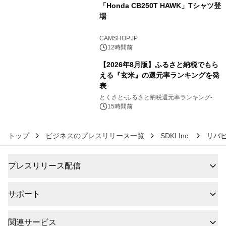
「Honda CB250T HAWK」Tシャツ登
場
5
CAMSHOP.JP
12時間前
【2026年8月版】ふるさと納税でもら
える『玄米』の還元率ランキングを発
表
6
とくさと-ふるさと納税還元率ランキング-
15時間前
トップ
ビジネスのプレスリリース一覧
SDKI Inc.
リバビ
プレスリリース配信
サポート
関連サービス