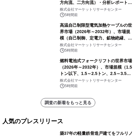
方向流、二方向流）・分析レポートを
発表
株式会社マーケットリサーチセンター
5時間前
高温自己制限型電気加熱ケーブルの世
界市場（2026年～2032年）、市場規
模（自己制御、定電力、鉱物絶縁、表
皮効果）・分析レポートを発表
株式会社マーケットリサーチセンター
5時間前
燃料電池式フォークリフトの世界市場
（2026年～2032年）、市場規模（1.5
トン以下、1.5～2.5トン、2.5～3.5ト
ン、3.5～5.0トン、その他）・分析レ
株式会社マーケットリサーチセンター
ポートを発表
5時間前
調査の新着をもっと見る
人気のプレスリリース
築37年の軽量鉄骨造戸建てをフルリノ