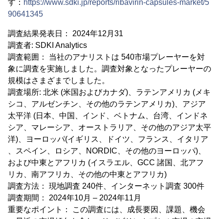
す：
https://www.sdki.jp/reports/ribavirin-capsules-market/5
90641345
調査結果発表日： 2024年12月31
調査者: SDKI Analytics
調査範囲： 当社のアナリストは 540市場プレーヤーを対
象に調査を実施しました。調査対象となったプレーヤーの
規模はさまざまでしました。
調査場所: 北米 (米国およびカナダ)、ラテンアメリカ (メキ
シコ、アルゼンチン、その他のラテンアメリカ)、アジア
太平洋 (日本、中国、インド、ベトナム、台湾、インドネ
シア、マレーシア、オーストラリア、その他のアジア太平
洋)、ヨーロッパ(イギリス、ドイツ、フランス、イタリア
、スペイン、ロシア、NORDIC、その他のヨーロッパ)、
および中東とアフリカ (イスラエル、GCC 諸国、北アフ
リカ、南アフリカ、その他の中東とアフリカ)
調査方法： 現地調査 240件、インターネット調査 300件
調査期間： 2024年10月 – 2024年11月
重要なポイント： この調査には、成長要因、課題、機会