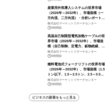
産業用外気導入システムの世界市場
（2026年～2032年）、市場規模（一
方向流、二方向流）・分析レポートを
発表
株式会社マーケットリサーチセンター
5時間前
高温自己制限型電気加熱ケーブルの世
界市場（2026年～2032年）、市場規
模（自己制御、定電力、鉱物絶縁、表
皮効果）・分析レポートを発表
株式会社マーケットリサーチセンター
5時間前
燃料電池式フォークリフトの世界市場
（2026年～2032年）、市場規模（1.5
トン以下、1.5～2.5トン、2.5～3.5ト
ン、3.5～5.0トン、その他）・分析レ
株式会社マーケットリサーチセンター
ポートを発表
5時間前
ビジネスの新着をもっと見る