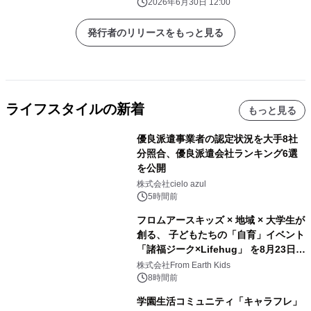
2026年6月30日 12:00
発行者のリリースをもっと見る
ライフスタイルの新着
もっと見る
優良派遣事業者の認定状況を大手8社
分照合、優良派遣会社ランキング6選
を公開
株式会社cielo azul
5時間前
フロムアースキッズ × 地域 × 大学生が
創る、 子どもたちの「自育」イベント
「諸福ジーク×Lifehug」 を8月23日
(日)開催
株式会社From Earth Kids
8時間前
学園生活コミュニティ「キャラフレ」