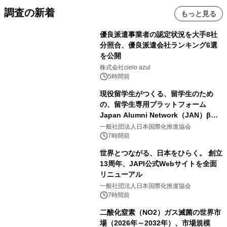
調査の新着
もっと見る
優良派遣事業者の認定状況を大手8社
分照合、優良派遣会社ランキング6選
を公開
株式会社cielo azul
5時間前
現役留学生がつくる、留学生のため
の、留学生専用プラットフォーム
Japan Alumni Network（JAN）β版
をリリース
一般社団法人日本国際化推進協会
7時間前
世界とつながる、日本をひらく。 創立
13周年、JAPI公式Webサイトを全面
リニューアル
一般社団法人日本国際化推進協会
7時間前
二酸化窒素（NO2）ガス滅菌の世界市
場（2026年～2032年）、市場規模