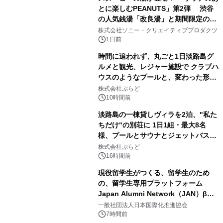
とに楽しむPEANUTS」第2弾 渋谷
の人気銭湯「改良湯」と期間限定のコ
1
ラボレーション サウナイキタイコラ
株式会社ソニー・クリエイティブプロダクツ
ボグッズも発売決定！
1日前
時間に追われず、丸ごと1日淡路島グ
ルメと観光、レジャー施設で クラブハ
ウスのようなプールと、変わった形の
2
サウナも 「THE BOXY AWAJI」のお
株式会社ぷらど
得な素泊まり連泊プランで
10時間前
淡路島の一棟貸しヴィラを2泊、"私た
ちだけ"の別荘に 1日1組・最大8名
様、プールとサウナとジェットバス付
3
きで Villa Mon Temps AWAJIの連泊
株式会社ぷらど
素泊りプラン
16時間前
現役留学生がつくる、留学生のため
の、留学生専用プラットフォーム
Japan Alumni Network（JAN）β版
4
をリリース
一般社団法人日本国際化推進協会
7時間前