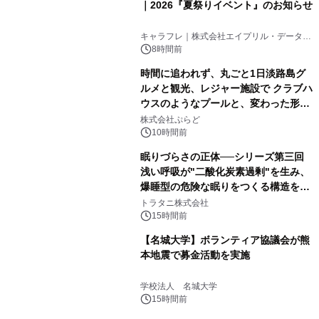
｜2026『夏祭りイベント』のお知らせ
キャラフレ｜株式会社エイプリル・データ・
デザインズ
8時間前
時間に追われず、丸ごと1日淡路島グ
ルメと観光、レジャー施設で クラブハ
ウスのようなプールと、変わった形の
サウナも 「THE BOXY AWAJI」のお
株式会社ぷらど
得な素泊まり連泊プランで
10時間前
眠りづらさの正体──シリーズ第三回
浅い呼吸が"二酸化炭素過剰"を生み、
爆睡型の危険な眠りをつくる構造を解
説
トラタニ株式会社
15時間前
【名城大学】ボランティア協議会が熊
本地震で募金活動を実施
学校法人 名城大学
15時間前