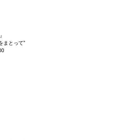
o）』
をまとって”
00