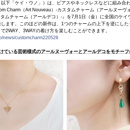
、以下「ケイ・ウノ」）は、ピアスやネックレスなどに組み合
m Charm（Art Nouveau）-カスタムチャーム（アールヌーヴォー
o）-カスタムチャーム（アールデコ）-』を7月1日（金）に全国の
売します。このほどの新作は、1つのチャームの上下を逆にした
で2WAY、3WAYの着け方を楽しむことができます。
.jp/news/customcharm220526
続けている芸術様式のアールヌーヴォーとアールデコをモチーフ