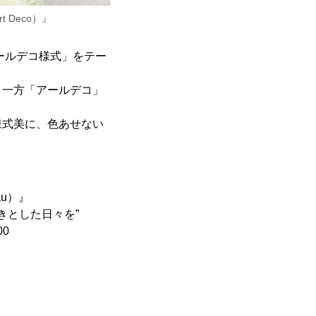
rt Deco）』
ールデコ様式」をテー
。一方「アールデコ」
様式美に、色あせない
veau）』
きとした日々を”
00