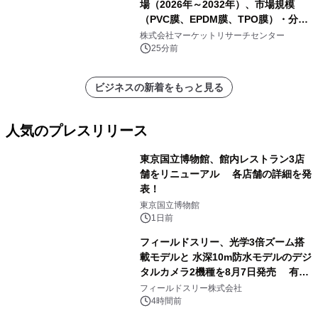
場（2026年～2032年）、市場規模
（PVC膜、EPDM膜、TPO膜）・分析
レポートを発表
株式会社マーケットリサーチセンター
25分前
ビジネスの新着をもっと見る
人気のプレスリリース
東京国立博物館、館内レストラン3店
舗をリニューアル 各店舗の詳細を発
表！
1
東京国立博物館
1日前
フィールドスリー、光学3倍ズーム搭
載モデルと 水深10m防水モデルのデジ
タルカメラ2機種を8月7日発売 有効
2
約1300万画素、用途別に選べるコンデ
フィールドスリー株式会社
ジ新登場
4時間前