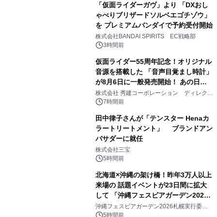
「仮面ライダーガヴ」より 「DXおし
ゃべりブリザードソルベエゴチゾウ」
を プレミアムバンダイで予約受付開始
3
株式会社BANDAI SPIRITS EC戦略部
3時間前
仮面ライダー55周年記念！オリジナル
音源を搭載した 「音声目覚まし時計」
が8月6日に一般発売開始！ あの日の
4
大興奮が今甦る
株式会社 秀建コーポレーション ディレクト
アートギャラリー
7時間前
田中律子さんが「テンスター Henaカ
ラートリートメント」 ブランドアン
バサダーに就任
5
株式会社三宝
5時間前
北海道×沖縄の架け橋！昨年3万人以上
来場の 話題イベントが23日間に拡大
して 「沖縄フェスビアガーデン2026
6
in札幌」8/15(土)開幕！ ～初日は先着
沖縄フェスビアガーデン2026札幌実行委員
会
100杯のオリオン生ビール無料配布＆
5時間前