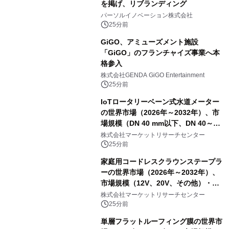
を掲げ、リブランディング
パーソルイノベーション株式会社
25分前
GiGO、アミューズメント施設
「GiGO」のフランチャイズ事業へ本
格参入
株式会社GENDA GiGO Entertainment
25分前
IoTロータリーベーン式水道メーター
の世界市場（2026年～2032年）、市
場規模（DN 40 mm以下、DN 40～
300 mm、DN 300 mm以上）・分析レ
株式会社マーケットリサーチセンター
ポートを発表
25分前
家庭用コードレスクラウンステープラ
ーの世界市場（2026年～2032年）、
市場規模（12V、20V、その他）・分
析レポートを発表
株式会社マーケットリサーチセンター
25分前
単層フラットルーフィング膜の世界市