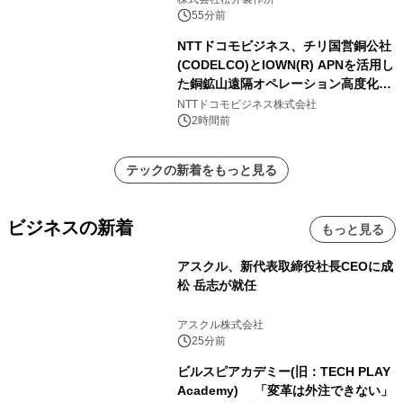
55分前
NTTドコモビジネス、チリ国営銅公社
(CODELCO)とIOWN(R) APNを活用し
た銅鉱山遠隔オペレーション高度化に
向けた調査・実証を開始
NTTドコモビジネス株式会社
2時間前
テックの新着をもっと見る
ビジネスの新着
もっと見る
アスクル、新代表取締役社長CEOに成
松 岳志が就任
アスクル株式会社
25分前
ビルスピアカデミー(旧：TECH PLAY
Academy) 「変革は外注できない」