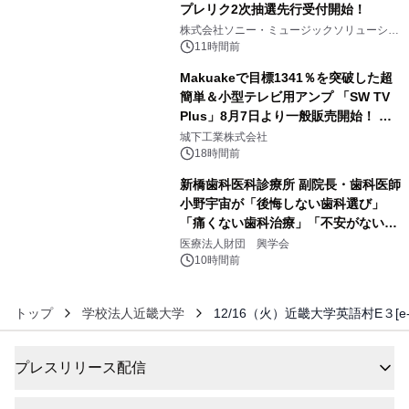
プレリク2次抽選先行受付開始！
4
株式会社ソニー・ミュージックソリューショ
ンズ
11時間前
Makuakeで目標1341％を突破した超
簡単＆小型テレビ用アンプ 「SW TV
Plus」8月7日より一般販売開始！ ケ
5
ーブル1本つなぐだけ、テレビの音が
城下工業株式会社
ぐっと豊かに
18時間前
新橋歯科医科診療所 副院長・歯科医師
小野宇宙が「後悔しない歯科選び」
「痛くない歯科治療」「不安がない治
6
療計画」をテーマに専門監修
医療法人財団 興学会
10時間前
トップ
学校法人近畿大学
12/16（火）近畿大学英語村E３[e-cube
プレスリリース配信