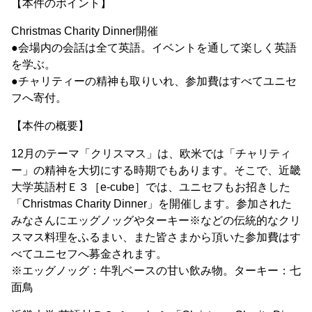
【本件のポイント】
Christmas Charity Dinner開催
●会場内の会話は全て英語。イベントを通して楽しく英語
を学ぶ。
●チャリティーの精神も取りいれ、参加費はすべてユニセ
フへ寄付。
【本件の概要】
12月のテーマ「クリスマス」は、欧米では「チャリティ
ー」の精神を大切にする時期でもあります。そこで、近畿
大学英語村Ｅ３［e-cube］では、ユニセフもお招きした
「Christmas Charity Dinner」を開催します。参加された
みなさんにエッグノッグやターキー※などの伝統的なクリ
スマス料理をふるまい、また皆さまから頂いた参加費はす
べてユニセフへ募金されます。
※エッグノッグ：牛乳ベースの甘い飲み物。ターキー：七
面鳥