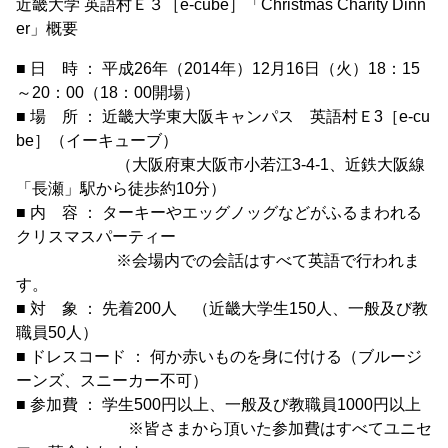
近畿大学 英語村Ｅ３［e-cube］「Christmas Charity Dinn
er」概要
■ 日 時 ： 平成26年（2014年）12月16日（火）18：15
～20：00（18：00開場）
■ 場 所 ： 近畿大学東大阪キャンパス 英語村Ｅ3［e-cu
be］（イーキューブ）
（大阪府東大阪市小若江3-4-1、近鉄大阪線
「長瀬」駅から徒歩約10分）
■ 内 容 ： ターキーやエッグノッグなどがふるまわれる
クリスマスパーティー
※会場内での会話はすべて英語で行われま
す。
■ 対 象 ： 先着200人 （近畿大学生150人、一般及び教
職員50人）
■ ドレスコード ： 何か赤いものを身に付ける（ブルージ
ーンズ、スニーカー不可）
■ 参加費 ： 学生500円以上、一般及び教職員1000円以上
※皆さまから頂いた参加費はすべてユニセ