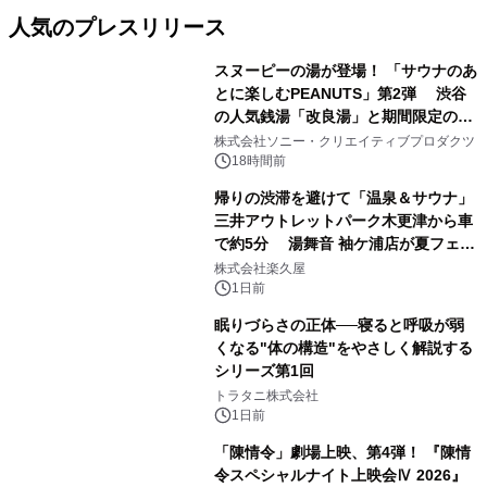
人気のプレスリリース
スヌーピーの湯が登場！ 「サウナのあ
とに楽しむPEANUTS」第2弾 渋谷
の人気銭湯「改良湯」と期間限定のコ
1
ラボレーション サウナイキタイコラ
株式会社ソニー・クリエイティブプロダクツ
ボグッズも発売決定！
18時間前
帰りの渋滞を避けて「温泉＆サウナ」
三井アウトレットパーク木更津から車
で約5分 湯舞音 袖ケ浦店が夏フェア
2
メニューを提供
株式会社楽久屋
1日前
眠りづらさの正体──寝ると呼吸が弱
くなる"体の構造"をやさしく解説する
シリーズ第1回
3
トラタニ株式会社
1日前
「陳情令」劇場上映、第4弾！ 『陳情
令スペシャルナイト上映会Ⅳ 2026』