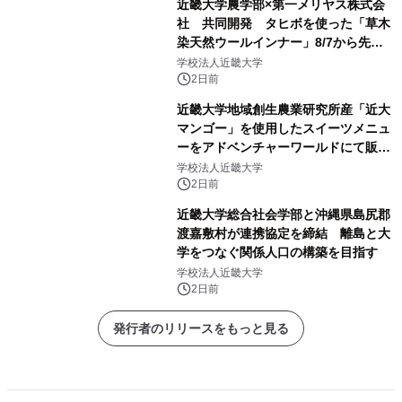
近畿大学農学部×第一メリヤス株式会
社 共同開発 タヒボを使った「草木
染天然ウールインナー」8/7から先行
販売
学校法人近畿大学
2日前
近畿大学地域創生農業研究所産「近大
マンゴー」を使用したスイーツメニュ
ーをアドベンチャーワールドにて販売
します パークでしか味わえない期間
学校法人近畿大学
限定スイーツを楽しんで♪
2日前
近畿大学総合社会学部と沖縄県島尻郡
渡嘉敷村が連携協定を締結 離島と大
学をつなぐ関係人口の構築を目指す
学校法人近畿大学
2日前
発行者のリリースをもっと見る