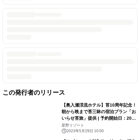
この発行者のリリース
【奥入瀬渓流ホテル】苔10周年記念！
朝から晩まで苔三昧の宿泊プラン「お
いらせ苔旅」提供 | 予約開始日：2023
年6月13日／期間：2023年6月24日〜
星野リゾート
2024年6月19日
2023年5月29日 10:00