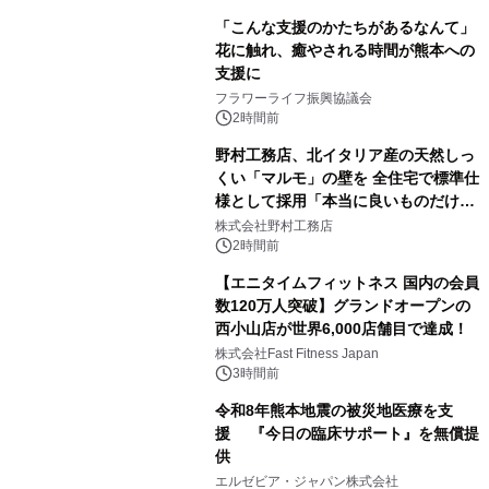
「こんな支援のかたちがあるなんて」
花に触れ、癒やされる時間が熊本への
支援に
フラワーライフ振興協議会
2時間前
野村工務店、北イタリア産の天然しっ
くい「マルモ」の壁を 全住宅で標準仕
様として採用「本当に良いものだけに
こだわる」
株式会社野村工務店
2時間前
【エニタイムフィットネス 国内の会員
数120万人突破】グランドオープンの
西小山店が世界6,000店舗目で達成！
株式会社Fast Fitness Japan
3時間前
令和8年熊本地震の被災地医療を支
援 『今日の臨床サポート』を無償提
供
エルゼビア・ジャパン株式会社