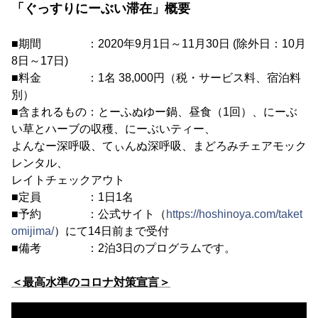
「ぐっすりにーぶい滞在」概要
■期間 ：2020年9月1日～11月30日 (除外日：10月
8日～17日)
■料金 ：1名 38,000円（税・サービス料、宿泊料
別）
■含まれるもの：とーふぬゆー鍋、昼食（1回）、にーぶ
い草とハーブの収穫、にーぶいティー、
よんなー深呼吸、てぃんぬ深呼吸、まどろみチェアモック
レンタル、
レイトチェックアウト
■定員 ：1日1名
■予約 ：公式サイト（
https://hoshinoya.com/taket
omijima/
）にて14日前まで受付
■備考 ：2泊3日のプログラムです。
＜最高水準のコロナ対策宣言＞