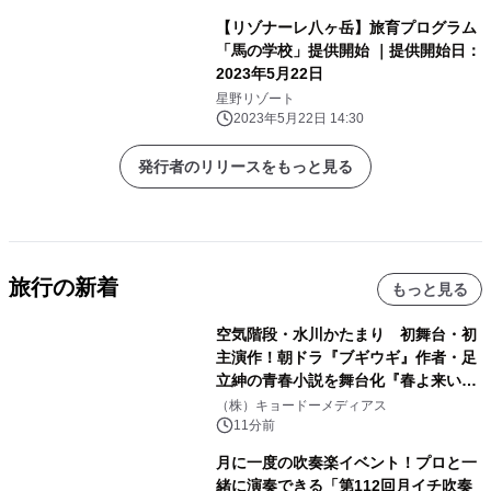
【リゾナーレ八ヶ岳】旅育プログラム
「馬の学校」提供開始 ｜提供開始日：
2023年5月22日
星野リゾート
2023年5月22日 14:30
発行者のリリースをもっと見る
旅行の新着
もっと見る
空気階段・水川かたまり 初舞台・初
主演作！朝ドラ『ブギウギ』作者・足
立紳の青春小説を舞台化『春よ来い、
マジで来い』キービジュアル解禁！
（株）キョードーメディアス
11分前
月に一度の吹奏楽イベント！プロと一
緒に演奏できる「第112回月イチ吹奏