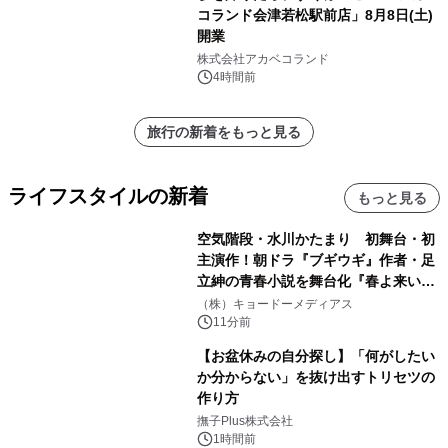
コランド会津若松駅前店」8月8日(土)
開業
株式会社アカベコランド
4時間前
旅行の新着をもっと見る
ライフスタイルの新着
もっと見る
空気階段・水川かたまり 初舞台・初
主演作！朝ドラ『ブギウギ』作者・足
立紳の青春小説を舞台化『春よ来い、
マジで来い』キービジュアル解禁！
（株）キョードーメディアス
11分前
【お盆休みの自分探し】「何がしたい
か分からない」を抜け出すトリセツの
作り方
撫子Plus株式会社
1時間前