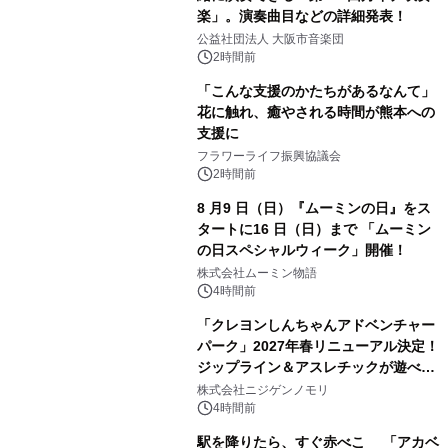
楽」。演奏曲目などの詳細発表！
公益社団法人 大阪市音楽団
2時間前
「こんな支援のかたちがあるなんて」
花に触れ、癒やされる時間が熊本への
支援に
フラワーライフ振興協議会
2時間前
8 月9 日（日）『ムーミンの日』をス
タートに16 日（日）まで 「ムーミン
の日スペシャルウィーク」開催！
株式会社ムーミン物語
4時間前
「クレヨンしんちゃんアドベンチャー
パーク」2027年春リニューアル決定！
ジップライン＆アスレチックが遊べる
のは今年が最後！ 「ラスト！ドキがム
株式会社ニジゲンノモリ
ネムネ～大作戦！」始動
4時間前
駅を降りたら、すぐ赤べこ 「アカベ