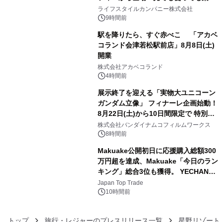
3
い、ポップでキュートなコレクショ
ライフスタイルカンパニー株式会社
ン。
9時間前
駅を降りたら、すぐ赤べこ 「アカベ
コランド会津若松駅前店」8月8日(土)
開業
4
株式会社アカベコランド
4時間前
展示終了を迎える「実物大ユニコーン
ガンダム立像」 フィナーレ企画始動！
8月22日(土)から10日間限定で 特別映
5
像『UNICORN GUNDAM Statue ―
株式会社バンダイナムコフィルムワークス
BEYOND POSSIBILITY ―』を上映！
8時間前
Makuake公開初日に応援購入総額300
万円超を達成、Makuake「今日のラン
キング」総合3位も獲得。 YECHAN音
6
浴シンギングボウル第2弾の大型サイ
Japan Top Trade
ズ（XL・2XL・3XL）を先行販売中
10時間前
トップ
旅行・レジャーのプレスリリース一覧
星野リゾート