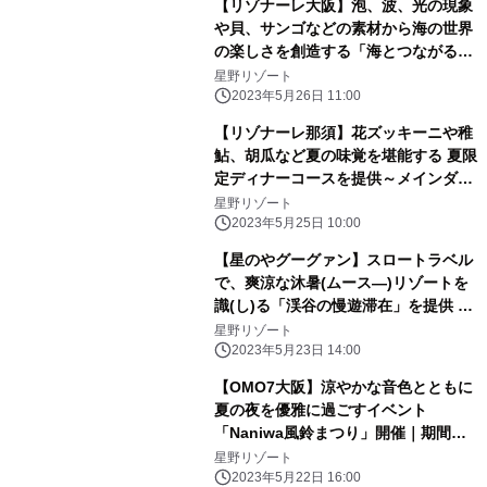
【リゾナーレ大阪】泡、波、光の現象
や貝、サンゴなどの素材から海の世界
の楽しさを創造する「海とつながるア
トリエ」誕生｜期間：2023年6月1
星野リゾート
日〜9月30日
2023年5月26日 11:00
【リゾナーレ那須】花ズッキーニや稚
鮎、胡瓜など夏の味覚を堪能する 夏限
定ディナーコースを提供～メインダイ
ニング「OTTO SETTE(オットセッテ)
星野リゾート
NASU(ナス)」のフルコース～| 期間：
2023年5月25日 10:00
2023年6月21日～9月15日
【星のやグーグァン】スロートラベル
で、爽涼な沐暑(ムース―)リゾートを
識(し)る「渓谷の慢遊滞在」を提供 ～
森林散策や川辺のピクニックで谷關(グ
星野リゾート
ーグァン)と「つながる」2泊3日の滞
2023年5月23日 14:00
在プログラム～｜期間：2023年7月1
【OMO7大阪】涼やかな音色とともに
日〜8月31日
夏の夜を優雅に過ごすイベント
「Naniwa風鈴まつり」開催｜期間：
2023年6月1日～8月31日
星野リゾート
2023年5月22日 16:00